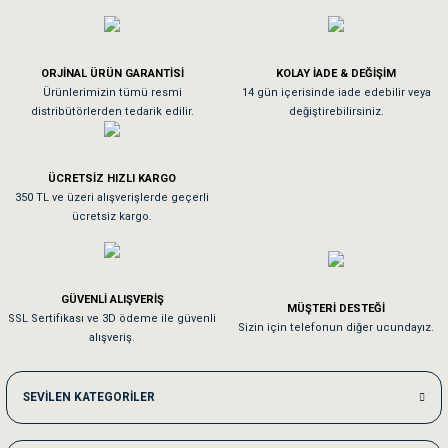
ve Temizlik
rı
Köpeğim bayıldı hediyeler için teşekkürler
e Ek Besinler
ı
ORJİNAL ÜRÜN GARANTİSİ
KOLAY İADE & DEĞİŞİM
As**** Tu******
Ürünlerimizin tümü resmi
14 gün içerisinde iade edebilir veya
distribütörlerden tedarik edilir.
değiştirebilirsiniz.
Su Kapları
ve Ek Besinleri
Tavşanım kafesinin kalitesine ve paketlemesine bayıldım
eri
ÜCRETSİZ HIZLI KARGO
Sa**** On******
350 TL ve üzeri alışverişlerde geçerli
ücretsiz kargo.
eri
Pamuk için aradığım tüm oyuncaklar mevcut
nleri
Em**** Ha****** Ka******
GÜVENLİ ALIŞVERİŞ
MÜŞTERİ DESTEĞİ
SSL Sertifikası ve 3D ödeme ile güvenli
Kedilerim beğeniyorlar. Memnunuz. Uygun fiyatta olması iyi.
Sizin için telefonun diğer ucundayız.
ları
alışveriş.
Me***** Ya******
SEVİLEN KATEGORİLER
Akşam verdiğim sipariş bir sonraki gün elime ulaştı. Jack russell köpeğim se