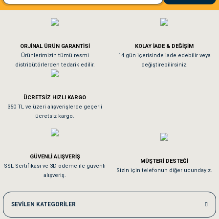
El**** Ek******
Köpeğim bayıldı hediyeler için teşekkürler
ORJİNAL ÜRÜN GARANTİSİ
KOLAY İADE & DEĞİŞİM
As**** Tu******
Ürünlerimizin tümü resmi
14 gün içerisinde iade edebilir veya
distribütörlerden tedarik edilir.
değiştirebilirsiniz.
Tavşanım kafesinin kalitesine ve paketlemesine bayıldım
ÜCRETSİZ HIZLI KARGO
Sa**** On******
350 TL ve üzeri alışverişlerde geçerli
ücretsiz kargo.
Pamuk için aradığım tüm oyuncaklar mevcut
Em**** Ha****** Ka******
GÜVENLİ ALIŞVERİŞ
MÜŞTERİ DESTEĞİ
SSL Sertifikası ve 3D ödeme ile güvenli
Kedilerim beğeniyorlar. Memnunuz. Uygun fiyatta olması iyi.
Sizin için telefonun diğer ucundayız.
alışveriş.
Me***** Ya******
SEVİLEN KATEGORİLER
Akşam verdiğim sipariş bir sonraki gün elime ulaştı. Jack russell köpeğim se