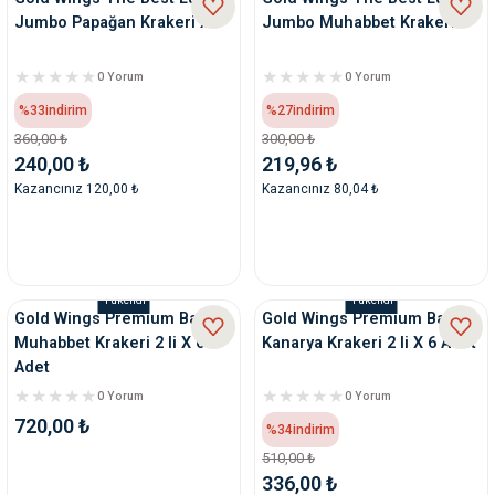
Jumbo Papağan Krakeri x 6
Jumbo Muhabbet Krakeri
0 Yorum
0 Yorum
%33
indirim
%27
indirim
360,00 ₺
300,00 ₺
240,00 ₺
219,96 ₺
Kazancınız 120,00 ₺
Kazancınız 80,04 ₺
Tükendi
Tükendi
Gold Wings Premium Ballı
Gold Wings Premium Ballı
Muhabbet Krakeri 2 li X 6
Kanarya Krakeri 2 li X 6 Adet
Adet
0 Yorum
0 Yorum
720,00 ₺
%34
indirim
510,00 ₺
336,00 ₺