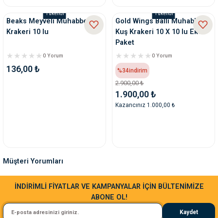
Tükendi
Tükendi
Beaks Meyveli Muhabbet
Gold Wings Ballı Muhabbet
Krakeri 10 lu
Kuş Krakeri 10 X 10 lu Eko
Paket
0 Yorum
0 Yorum
136,00 ₺
%34
indirim
2.900,00 ₺
1.900,00 ₺
Kazancınız 1.000,00 ₺
Müşteri Yorumları
Sa**** Ta******
İNDİRİMLİ FİYATLAR VE KAMPANYALAR İÇİN BÜLTENİMİZE
ABONE OL!
Kedim taze mamaya bayıldı kargo fimrasın da bir sorun yaşadım ve arkadaşlar ço
Kaydet