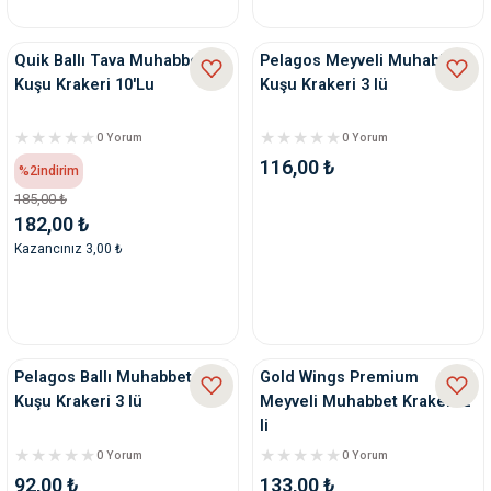
nleri
rünleri
manları
esuarları
Quik Ballı Tava Muhabbet
Pelagos Meyveli Muhabbet
Kuşu Krakeri 10'Lu
Kuşu Krakeri 3 lü
0 Yorum
0 Yorum
116,00 ₺
ntaları
otoru
%2
indirim
185,00 ₺
182,00 ₺
arı
 Su Kabları
arı
Kazancınız 3,00 ₺
anları
nları
Pelagos Ballı Muhabbet
Gold Wings Premium
ları
 Kemikleri
Kuşu Krakeri 3 lü
Meyveli Muhabbet Krakeri 2
li
nleri
e Seyahat Ürünleri
0 Yorum
0 Yorum
92,00 ₺
133,00 ₺