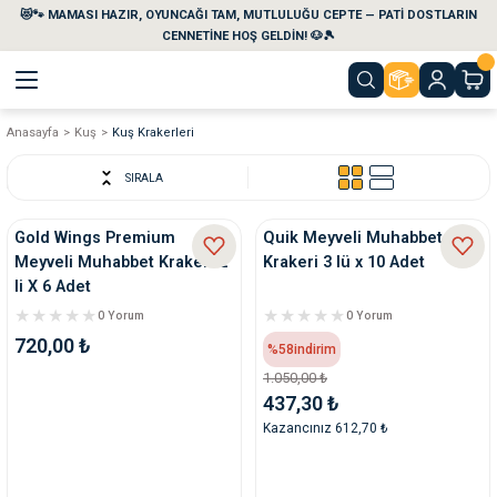
😻🐾 MAMASI HAZIR, OYUNCAĞI TAM, MUTLULUĞU CEPTE — PATİ DOSTLARIN
Geri Dön
Geri Dön
Geri Dön
Geri Dön
Geri Dön
Geri Dön
CENNETİNE HOŞ GELDİN! 🐶🎾
Anasayfa
Kuş
Kuş Krakerleri
aları
maları
eri
emi
SIRALA
i
sleri
kvaryumları
Gold Wings Premium
Quik Meyveli Muhabbet
Meyveli Muhabbet Krakeri 2
Krakeri 3 lü x 10 Adet
e Temizlik Ürünleri
eleri
ı
suarları
li X 6 Adet
0 Yorum
0 Yorum
rları
leri
ler
ğı
720,00 ₺
%58
indirim
1.050,00 ₺
ları
rünleri
ları
437,30 ₺
Kazancınız 612,70 ₺
rı
maları
rı
suarları
nleri
rünleri
ğı