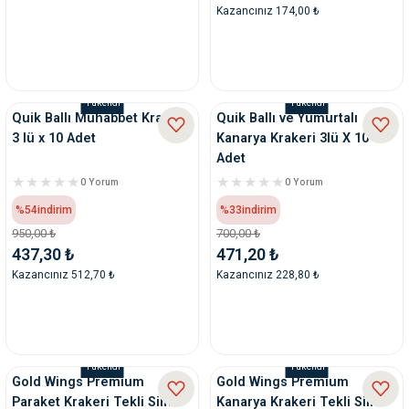
Kazancınız 174,00 ₺
Tükendi
Tükendi
Quik Ballı Muhabbet Krakeri
Quik Ballı ve Yumurtalı
3 lü x 10 Adet
Kanarya Krakeri 3lü X 10
Adet
0 Yorum
0 Yorum
%54
indirim
%33
indirim
950,00 ₺
700,00 ₺
437,30 ₺
471,20 ₺
Kazancınız 512,70 ₺
Kazancınız 228,80 ₺
Tükendi
Tükendi
Gold Wings Premium
Gold Wings Premium
Paraket Krakeri Tekli Simit
Kanarya Krakeri Tekli Simit