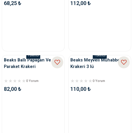
68,25 ₺
112,00 ₺
Tükendi
Tükendi
Beaks Ballı Papağan Ve
Beaks Meyveli Muhabbet
Paraket Krakeri
Krakeri 3 lü
0 Yorum
0 Yorum
82,00 ₺
110,00 ₺