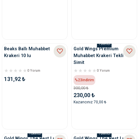
Tükendi
Beaks Ballı Muhabbet
Gold Wings Premium
Krakeri 10 lu
Muhabbet Krakeri Tekli
Simit
0 Yorum
0 Yorum
131,92 ₺
%23
indirim
300,00 ₺
230,00 ₺
Kazancınız 70,00 ₺
Tükendi
Tükendi
Gold Wings The Best Lux
Gold Wings The Best Lux