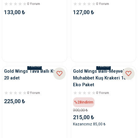
0 Yorum
0 Yorum
133,00 ₺
127,00 ₺
Tükendi
Tükendi
Gold Wings Tava Ballı Kraker
Gold Wings Ballı-Meyveli
20 adet
Muhabbet Kuş Krakeri 10 lu
Eko Paket
0 Yorum
0 Yorum
225,00 ₺
%28
indirim
300,00 ₺
215,00 ₺
Kazancınız 85,00 ₺