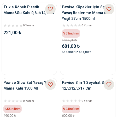
Trixie Köpek Plastik
Pawise Köpekler için Spiral
Mama&Su Kabı 0,6Lt/14,5cm
Yavaş Beslenme Mama Kabı
Yeşil 27cm 1500ml
0 Yorum
0 Yorum
221,00 ₺
%53
indirim
1.285,00 ₺
601,00 ₺
Kazancınız 684,00 ₺
Pawise Slow Eat Yavaş Yeme
Pawise 3 in 1 Seyahat Seti
Mama Kabı 1500 Ml
12,5x12,5x17 Cm
0 Yorum
0 Yorum
%55
indirim
%24
indirim
490,00 ₺
600,00 ₺