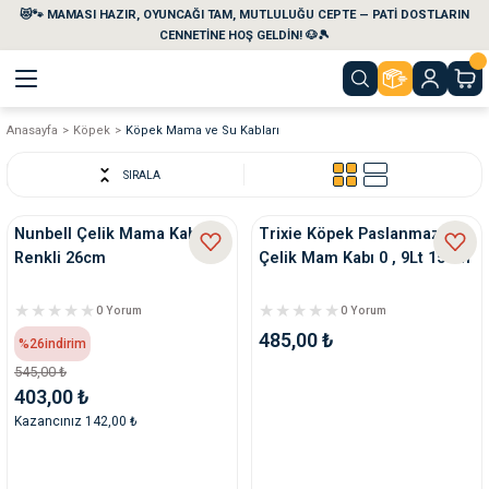
😻🐾 MAMASI HAZIR, OYUNCAĞI TAM, MUTLULUĞU CEPTE — PATİ DOSTLARIN
Geri Dön
Geri Dön
Geri Dön
Geri Dön
Geri Dön
Geri Dön
CENNETİNE HOŞ GELDİN! 🐶🎾
Anasayfa
Köpek
Köpek Mama ve Su Kabları
aları
maları
eri
emi
SIRALA
i
sleri
kvaryumları
Nunbell Çelik Mama Kabı
Trixie Köpek Paslanmaz
Renkli 26cm
Çelik Mam Kabı 0 , 9Lt 15Cm
e Temizlik Ürünleri
eleri
ı
suarları
0 Yorum
0 Yorum
rları
leri
ler
ğı
485,00 ₺
%26
indirim
545,00 ₺
ları
rünleri
ları
403,00 ₺
Kazancınız 142,00 ₺
rı
maları
rı
suarları
nleri
rünleri
ğı