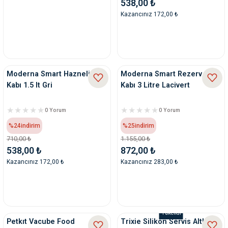
538,00 ₺
Kazancınız 172,00 ₺
Moderna Smart Hazneli Su
Moderna Smart Rezerv Su
Kabı 1.5 lt Gri
Kabı 3 Litre Lacivert
0 Yorum
0 Yorum
%24
indirim
%25
indirim
710,00 ₺
1.155,00 ₺
538,00 ₺
872,00 ₺
Kazancınız 172,00 ₺
Kazancınız 283,00 ₺
Tükendi
Petkıt Vacube Food
Trixie Silikon Servis Altlığı