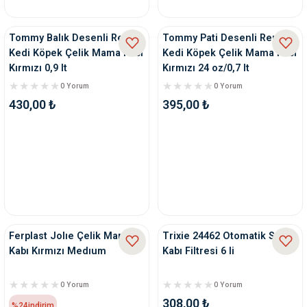
nleri
rünleri
manları
esuarları
Tommy Balık Desenli Renkli
Tommy Pati Desenli Renkli
Kedi Köpek Çelik Mama Kabı
Kedi Köpek Çelik Mama Kabı
Kırmızı 0,9 lt
Kırmızı 24 oz/0,7 lt
0 Yorum
0 Yorum
430,00 ₺
395,00 ₺
ntaları
otoru
arı
 Su Kabları
arı
anları
nları
Ferplast Jolıe Çelik Mama
Trixie 24462 Otomatik Su
ları
 Kemikleri
Kabı Kırmızı Medıum
Kabı Filtresi 6 li
nleri
e Seyahat Ürünleri
0 Yorum
0 Yorum
308,00 ₺
%24
indirim