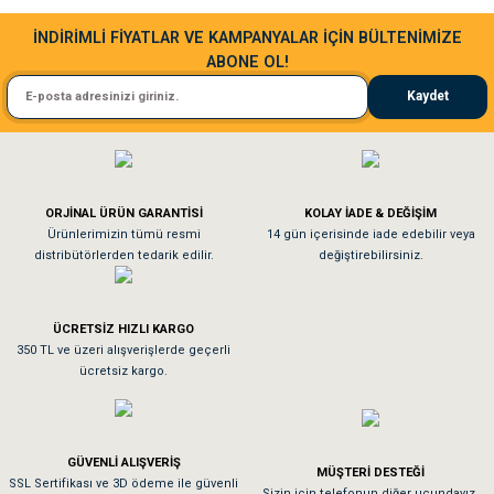
Sa**** Ta******
İNDİRİMLİ FİYATLAR VE KAMPANYALAR İÇİN BÜLTENİMİZE
ABONE OL!
Kedim taze mamaya bayıldı kargo fimrasın da bir sorun yaşadım ve arkadaşlar ço
Kaydet
El**** Ek******
Köpeğim bayıldı hediyeler için teşekkürler
ORJİNAL ÜRÜN GARANTİSİ
KOLAY İADE & DEĞİŞİM
As**** Tu******
Ürünlerimizin tümü resmi
14 gün içerisinde iade edebilir veya
distribütörlerden tedarik edilir.
değiştirebilirsiniz.
Tavşanım kafesinin kalitesine ve paketlemesine bayıldım
ÜCRETSİZ HIZLI KARGO
Sa**** On******
350 TL ve üzeri alışverişlerde geçerli
ücretsiz kargo.
Pamuk için aradığım tüm oyuncaklar mevcut
Em**** Ha****** Ka******
GÜVENLİ ALIŞVERİŞ
MÜŞTERİ DESTEĞİ
SSL Sertifikası ve 3D ödeme ile güvenli
Kedilerim beğeniyorlar. Memnunuz. Uygun fiyatta olması iyi.
Sizin için telefonun diğer ucundayız.