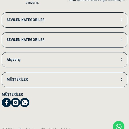
alışveriş.
Me***** Ya******
SEVİLEN KATEGORİLER
Akşam verdiğim sipariş bir sonraki gün elime ulaştı. Jack russell köpeğim se
SEVİLEN KATEGORİLER
Ka***** Ar******
Ufak bir sorun harici sorun olmadı sağolsunlar onuda hemen çözdüler
Alışveriş
MÜŞTERİLER
MÜŞTERİLER