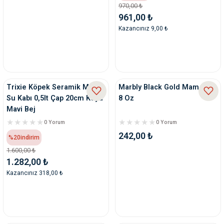
970,00 ₺
961,00 ₺
Kazancınız 9,00 ₺
Trixie Köpek Seramik Mama
Marbly Black Gold Mam Kabı
Su Kabı 0,5lt Çap 20cm Koyu
8 Oz
Mavi Bej
0 Yorum
0 Yorum
242,00 ₺
%20
indirim
1.600,00 ₺
1.282,00 ₺
Kazancınız 318,00 ₺