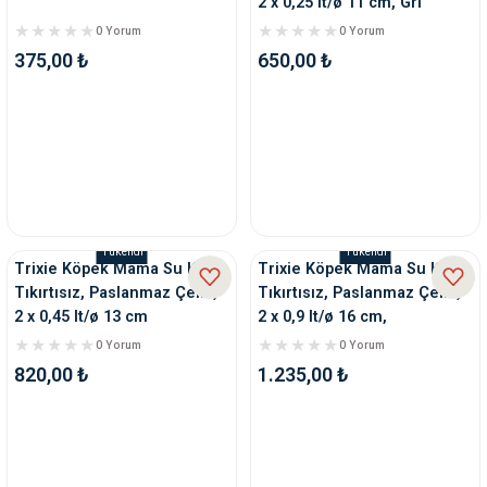
2 x 0,25 lt/ø 11 cm, Gri
0 Yorum
0 Yorum
375,00 ₺
650,00 ₺
Tükendi
Tükendi
Trixie Köpek Mama Su Kabı,
Trixie Köpek Mama Su Kabı,
Tıkırtısız, Paslanmaz Çelik,
Tıkırtısız, Paslanmaz Çelik,
2 x 0,45 lt/ø 13 cm
2 x 0,9 lt/ø 16 cm,
0 Yorum
0 Yorum
820,00 ₺
1.235,00 ₺