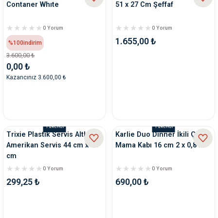
Contaner Whıte
51 x 27 Cm Şeffaf
0 Yorum
0 Yorum
1.655,00 ₺
%100
indirim
3.600,00 ₺
0,00 ₺
Kazancınız 3.600,00 ₺
Tükendi
Tükendi
Trixie Plastik Servis Altlığı
Karlie Duo Dinner İkili Çelik
Amerikan Servis 44 cm x 28
Mama Kabı 16 cm 2 x 0,8 lt
cm
0 Yorum
0 Yorum
299,25 ₺
690,00 ₺