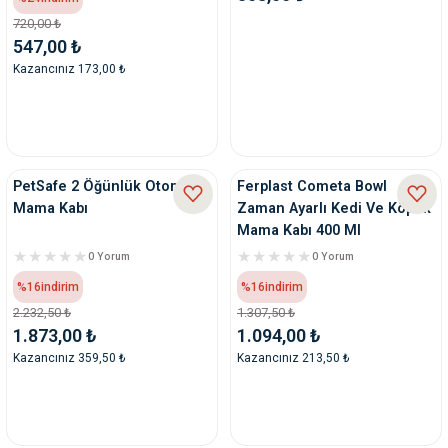
ve Temizlik
rı
720,00 ₺
547,00 ₺
Kazancınız 173,00 ₺
e Ek Besinler
ı
Su Kapları
ve Ek Besinleri
eri
PetSafe 2 Öğünlük Otomatik
Ferplast Cometa Bowl
Mama Kabı
Zaman Ayarlı Kedi Ve Köpek
eri
Mama Kabı 400 Ml
0 Yorum
0 Yorum
nleri
%16
indirim
%16
indirim
2.232,50 ₺
1.307,50 ₺
ları
1.873,00 ₺
1.094,00 ₺
Kazancınız 359,50 ₺
Kazancınız 213,50 ₺