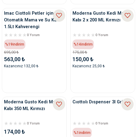
Imac Ciottoli Petler için
Moderna Gusto Kedi Mama
Otomatik Mama ve Su Kabı
Kabı 2 x 200 ML Kırmızı
1.5Lt Kahverengi
0 Yorum
0 Yorum
%19
indirim
%14
indirim
695,00 ₺
175,00 ₺
563,00 ₺
150,00 ₺
Kazancınız 132,00 ₺
Kazancınız 25,00 ₺
Moderna Gusto Kedi Mama
Cıottolı Dıspenser 3l Gri
Kabı 350 ML Kırmızı
0 Yorum
0 Yorum
174,00 ₺
%1
indirim