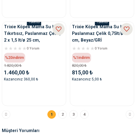
Tükendi
Tükendi
Trixie Köpek Mama Su Kabı,
Trixie Köpek Mama Su Kabı,
Tıkırtısız, Paslanmaz Çelik,
Paslanmaz Çelik 0,75lt/ø 17
2 x 1,5 lt/ø 25 cm,
cm, Beyaz/GRİ
0 Yorum
0 Yorum
%20
indirim
%1
indirim
1.820,00 ₺
820,00 ₺
1.460,00 ₺
815,00 ₺
Kazancınız 360,00 ₺
Kazancınız 5,00 ₺
1
2
3
4
Müşteri Yorumları