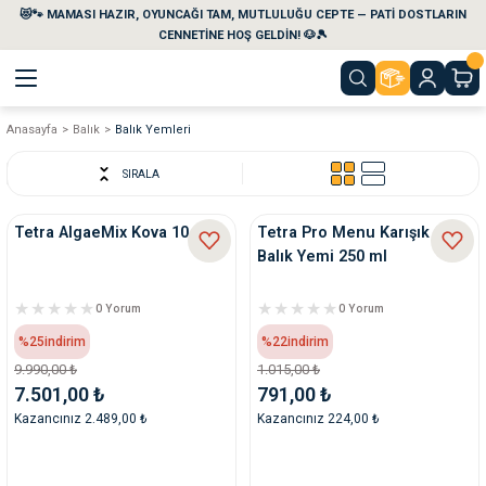
😻🐾 MAMASI HAZIR, OYUNCAĞI TAM, MUTLULUĞU CEPTE — PATİ DOSTLARIN
Geri Dön
Geri Dön
Geri Dön
Geri Dön
Geri Dön
Geri Dön
CENNETİNE HOŞ GELDİN! 🐶🎾
Anasayfa
Balık
Balık Yemleri
aları
maları
eri
emi
SIRALA
i
sleri
kvaryumları
Tetra AlgaeMix Kova 10 L
Tetra Pro Menu Karışık Cips
Balık Yemi 250 ml
e Temizlik Ürünleri
eleri
ı
suarları
0 Yorum
0 Yorum
rları
leri
ler
ğı
%25
indirim
%22
indirim
9.990,00 ₺
1.015,00 ₺
ları
rünleri
ları
7.501,00 ₺
791,00 ₺
Kazancınız 2.489,00 ₺
Kazancınız 224,00 ₺
rı
maları
rı
suarları
nleri
rünleri
ğı