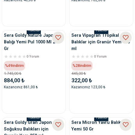
Tükendi
Tükendi
Sera Goldy Nature Japon
Sera Vipagran Tropikal
Balığı Yemi Pul 1000 Ml 210
Balıklar için Granür Yem 100
Gr
ml
0 Yorum
0 Yorum
%49
indirim
%28
indirim
1.745,00 ₺
445,00 ₺
884,00 ₺
322,00 ₺
Kazancınız 861,00 ₺
Kazancınız 123,00 ₺
Tükendi
Tükendi
Sera Goldy Gran Japon ve
Sera Micron Yavru Balık
Soğuksu Balıkları için
Yemi 50 Gr