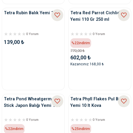
Tetra Rubin Balık Yemi 12 Gr
Tetra Red Parrot Cichlid
Yemi 110 Gr 250 ml
0 Yorum
0 Yorum
139,00 ₺
%22
indirim
770,00 ₺
602,00 ₺
Kazancınız 168,00 ₺
Tetra Pond Wheatgerm
Tetra Phyll Flakes Pul Balık
Stick Japon Balığı Yemi 1 Lt
Yemi 10 lt Kova
0 Yorum
0 Yorum
%22
indirim
%25
indirim