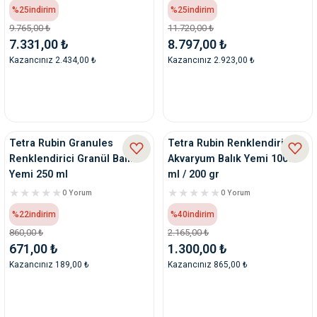
%25
indirim
%25
indirim
9.765,00 ₺
11.720,00 ₺
7.331,00 ₺
8.797,00 ₺
Kazancınız 2.434,00 ₺
Kazancınız 2.923,00 ₺
Tetra Rubin Granules
Tetra Rubin Renklendirici
Renklendirici Granül Balık
Akvaryum Balık Yemi 1000
Yemi 250 ml
ml / 200 gr
0 Yorum
0 Yorum
%22
indirim
%40
indirim
860,00 ₺
2.165,00 ₺
671,00 ₺
1.300,00 ₺
Kazancınız 189,00 ₺
Kazancınız 865,00 ₺