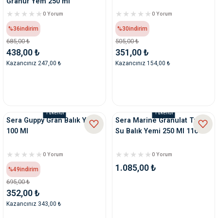
Granür Yem 250 ml
0 Yorum
0 Yorum
%36
indirim
%30
indirim
685,00 ₺
505,00 ₺
438,00 ₺
351,00 ₺
Kazancınız 247,00 ₺
Kazancınız 154,00 ₺
Tükendi
Tükendi
Sera Guppy Gran Balık Yemi
Sera Marine Granulat Tuzlu
100 Ml
Su Balık Yemi 250 Ml 116 Gr
0 Yorum
0 Yorum
1.085,00 ₺
%49
indirim
695,00 ₺
352,00 ₺
Kazancınız 343,00 ₺