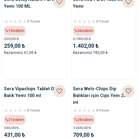
Yemi 100 ML
Yemi
0 Yorum
0 Yorum
%19
indirim
%36
indirim
320,00 ₺
2.185,00 ₺
259,00 ₺
1.402,00 ₺
Kazancınız 61,00 ₺
Kazancınız 783,00 ₺
Sera Vipachips Tablet Dip
Sera Wels-Chips Dip
Balık Yemi 100 ml
Balıkları için Cips Yem 250
ml
0 Yorum
0 Yorum
%21
indirim
%29
indirim
545,00 ₺
1.005,00 ₺
431,00 ₺
709,00 ₺