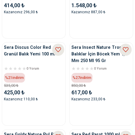
414,00 ₺
1.548,00 ₺
Kazancınız 296,00 ₺
Kazancınız 887,00 ₺
Sera Discus Color Red
Sera Insect Nature Tropikal
Granül Balık Yemi 100 ml
Balıklar İçin Böcek Yem 1,5
Mm 250 Ml 95 Gr
0 Yorum
0 Yorum
%21
indirim
%27
indirim
535,00 ₺
850,00 ₺
425,00 ₺
617,00 ₺
Kazancınız 110,00 ₺
Kazancınız 233,00 ₺
Sera Goldy Nature Pul Balık
Sera Red Parot 1000 ml Balık