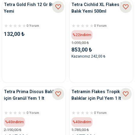
Tetra Gold Fish 12 Gr Balık
Tetra Cichlid XL Flakes Pul
Yemi
Balık Yemi 500ml
0 Yorum
0 Yorum
132,00 ₺
%22
indirim
1.095,00 ₺
853,00 ₺
Kazancınız 242,00 ₺
Tetra Prima Discus Balıkları
Tetramin Flakes Tropikal
için Granül Yem 1 lt
Balıklar için Pul Yem 1 lt
0 Yorum
0 Yorum
%40
indirim
%40
indirim
2.190,00 ₺
1.785,00 ₺