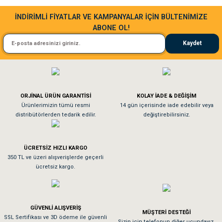
Sa**** Ta******
İNDİRİMLİ FİYATLAR VE KAMPANYALAR İÇİN BÜLTENİMİZE
ABONE OL!
Kedim taze mamaya bayıldı kargo fimrasın da bir sorun yaşadım ve arkadaşlar ço
Kaydet
El**** Ek******
Köpeğim bayıldı hediyeler için teşekkürler
ORJİNAL ÜRÜN GARANTİSİ
KOLAY İADE & DEĞİŞİM
As**** Tu******
Ürünlerimizin tümü resmi
14 gün içerisinde iade edebilir veya
distribütörlerden tedarik edilir.
değiştirebilirsiniz.
Tavşanım kafesinin kalitesine ve paketlemesine bayıldım
ÜCRETSİZ HIZLI KARGO
Sa**** On******
350 TL ve üzeri alışverişlerde geçerli
ücretsiz kargo.
Pamuk için aradığım tüm oyuncaklar mevcut
Em**** Ha****** Ka******
GÜVENLİ ALIŞVERİŞ
MÜŞTERİ DESTEĞİ
SSL Sertifikası ve 3D ödeme ile güvenli
Kedilerim beğeniyorlar. Memnunuz. Uygun fiyatta olması iyi.
Sizin için telefonun diğer ucundayız.