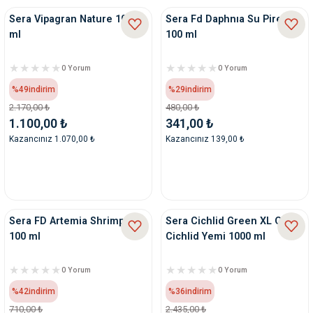
Sera Vipagran Nature 1000
Sera Fd Daphnıa Su Piresi
ml
100 ml
0 Yorum
0 Yorum
%49
indirim
%29
indirim
2.170,00 ₺
480,00 ₺
1.100,00 ₺
341,00 ₺
Kazancınız 1.070,00 ₺
Kazancınız 139,00 ₺
Sera FD Artemia Shrimps
Sera Cichlid Green XL Otçul
100 ml
Cichlid Yemi 1000 ml
0 Yorum
0 Yorum
%42
indirim
%36
indirim
710,00 ₺
2.435,00 ₺