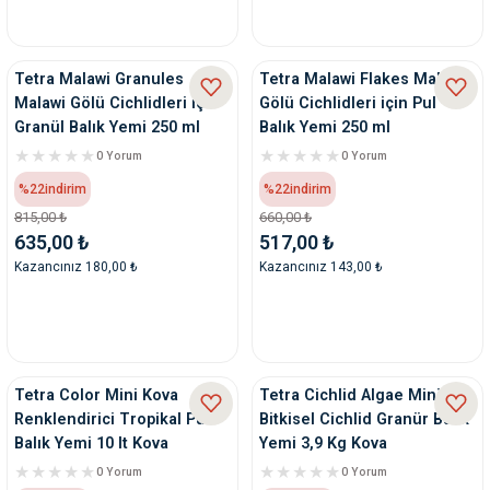
Tetra Malawi Granules
Tetra Malawi Flakes Malawi
Malawi Gölü Cichlidleri için
Gölü Cichlidleri için Pul
Granül Balık Yemi 250 ml
Balık Yemi 250 ml
0 Yorum
0 Yorum
%22
indirim
%22
indirim
815,00 ₺
660,00 ₺
635,00 ₺
517,00 ₺
Kazancınız 180,00 ₺
Kazancınız 143,00 ₺
Tetra Color Mini Kova
Tetra Cichlid Algae Mini
Renklendirici Tropikal Pul
Bitkisel Cichlid Granür Balık
Balık Yemi 10 lt Kova
Yemi 3,9 Kg Kova
0 Yorum
0 Yorum