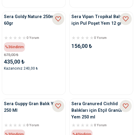
nleri
rünleri
manları
esuarları
Sera Goldy Nature 250ml
Sera Vipan Tropikal Balıklar
60gr
için Pul Poşet Yem 12 gr
0 Yorum
0 Yorum
156,00 ₺
ntaları
otoru
%36
indirim
675,00 ₺
435,00 ₺
arı
 Su Kabları
arı
Kazancınız 240,00 ₺
anları
nları
Sera Guppy Gran Balık Yemi
Sera Granured Cichlid
ları
 Kemikleri
250 Ml
Balıkları için Etçil Granür
Yem 250 ml
nleri
e Seyahat Ürünleri
0 Yorum
0 Yorum
%30
indirim
%40
indirim