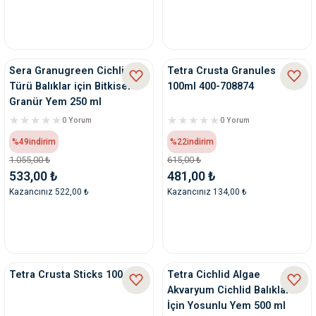
Sera Granugreen Cichlid
Tetra Crusta Granules
Türü Balıklar için Bitkisel
100ml 400-708874
Granür Yem 250 ml
0 Yorum
0 Yorum
%49
indirim
%22
indirim
1.055,00 ₺
615,00 ₺
533,00 ₺
481,00 ₺
Kazancınız 522,00 ₺
Kazancınız 134,00 ₺
Tetra Crusta Sticks 100 Ml
Tetra Cichlid Algae
Akvaryum Cichlid Balıkları
İçin Yosunlu Yem 500 ml