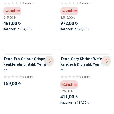
0 Yorum
0 Yorum
%22
indirim
%37
indirim
615,00 ₺
1.545,00 ₺
481,00 ₺
972,00 ₺
Kazancınız 134,00 ₺
Kazancınız 573,00 ₺
Tetra Pro Colour Crisps Cips
Tetra Cory Shrimp Wafers
Renklendirici Balık Yemi 12
Karidesli Dip Balık Yemi 100
gr
ml
0 Yorum
0 Yorum
159,00 ₺
%22
indirim
525,00 ₺
411,00 ₺
Kazancınız 114,00 ₺