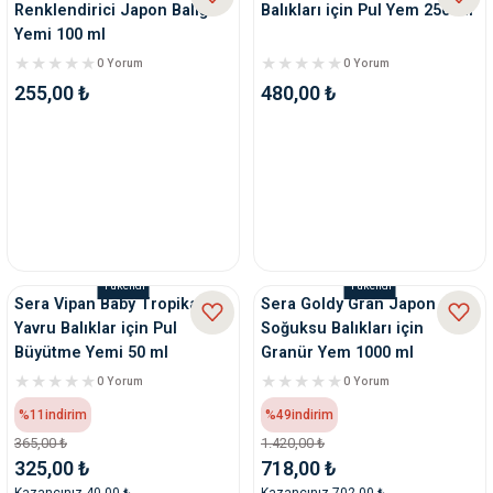
Renklendirici Japon Balığı
Balıkları için Pul Yem 250 ml
Yemi 100 ml
0 Yorum
0 Yorum
255,00 ₺
480,00 ₺
Tükendi
Tükendi
Sera Vipan Baby Tropikal
Sera Goldy Gran Japon ve
Yavru Balıklar için Pul
Soğuksu Balıkları için
Büyütme Yemi 50 ml
Granür Yem 1000 ml
0 Yorum
0 Yorum
%11
indirim
%49
indirim
365,00 ₺
1.420,00 ₺
325,00 ₺
718,00 ₺
Kazancınız 40,00 ₺
Kazancınız 702,00 ₺