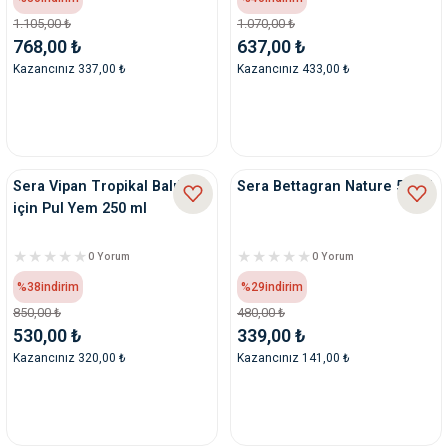
ve Temizlik
rı
1.105,00 ₺
1.070,00 ₺
768,00 ₺
637,00 ₺
Kazancınız 337,00 ₺
Kazancınız 433,00 ₺
e Ek Besinler
ı
Su Kapları
ve Ek Besinleri
eri
Sera Vipan Tropikal Balıklar
Sera Bettagran Nature 50 Ml
için Pul Yem 250 ml
eri
0 Yorum
0 Yorum
nleri
%38
indirim
%29
indirim
850,00 ₺
480,00 ₺
ları
530,00 ₺
339,00 ₺
Kazancınız 320,00 ₺
Kazancınız 141,00 ₺