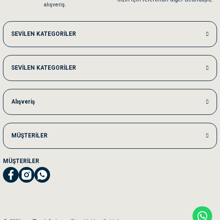
alışveriş.
Me***** Ya******
SEVİLEN KATEGORİLER
Akşam verdiğim sipariş bir sonraki gün elime ulaştı. Jack russell köpeğim se
SEVİLEN KATEGORİLER
Ka***** Ar******
Ufak bir sorun harici sorun olmadı sağolsunlar onuda hemen çözdüler
Alışveriş
MÜŞTERİLER
MÜŞTERİLER