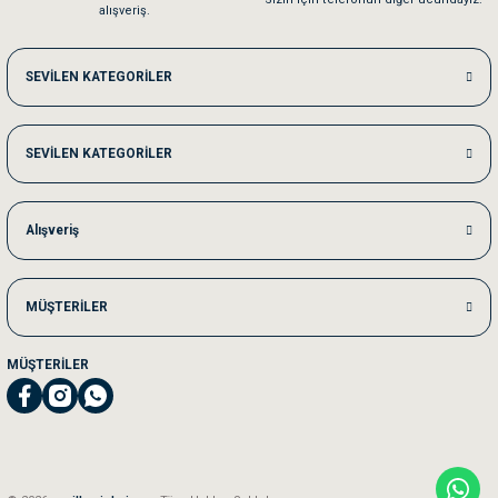
alışveriş.
Me***** Ya******
SEVİLEN KATEGORİLER
Akşam verdiğim sipariş bir sonraki gün elime ulaştı. Jack russell köpeğim se
SEVİLEN KATEGORİLER
Ka***** Ar******
Ufak bir sorun harici sorun olmadı sağolsunlar onuda hemen çözdüler
Alışveriş
MÜŞTERİLER
MÜŞTERİLER