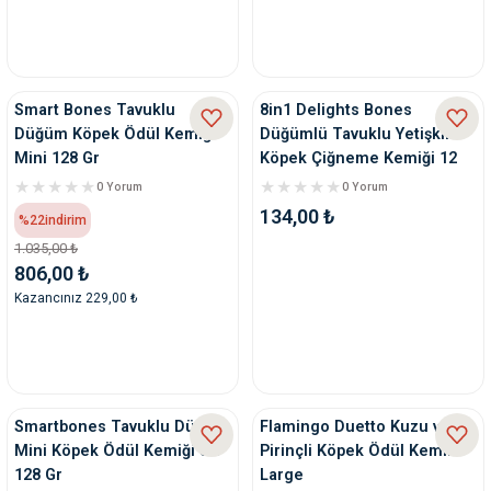
Smart Bones Tavuklu
8in1 Delights Bones
Düğüm Köpek Ödül Kemiği
Düğümlü Tavuklu Yetişkin
Mini 128 Gr
Köpek Çiğneme Kemiği 12
Gr
0 Yorum
0 Yorum
134,00 ₺
%22
indirim
1.035,00 ₺
806,00 ₺
Kazancınız 229,00 ₺
Smartbones Tavuklu Düğüm
Flamingo Duetto Kuzu ve
Mini Köpek Ödül Kemiği 8'li
Pirinçli Köpek Ödül Kemik
128 Gr
Large