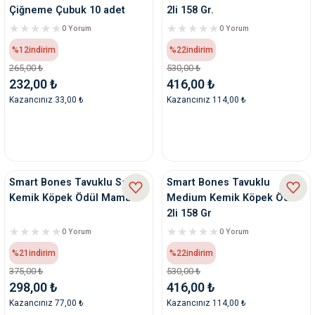
Çiğneme Çubuk 10 adet
2li 158 Gr.
0 Yorum
0 Yorum
%12
indirim
%22
indirim
265,00 ₺
530,00 ₺
232,00 ₺
416,00 ₺
Kazancınız 33,00 ₺
Kazancınız 114,00 ₺
Smart Bones Tavuklu Sargı
Smart Bones Tavuklu
Kemik Köpek Ödül Maması
Medium Kemik Köpek Ödül
2li 158 Gr
0 Yorum
0 Yorum
%21
indirim
%22
indirim
375,00 ₺
530,00 ₺
298,00 ₺
416,00 ₺
Kazancınız 77,00 ₺
Kazancınız 114,00 ₺