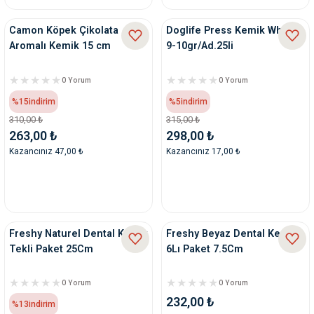
Camon Köpek Çikolata
Doglife Press Kemik White
Aromalı Kemik 15 cm
9-10gr/Ad.25li
0 Yorum
0 Yorum
%15
indirim
%5
indirim
310,00 ₺
315,00 ₺
263,00 ₺
298,00 ₺
Kazancınız 47,00 ₺
Kazancınız 17,00 ₺
Freshy Naturel Dental Kemik
Freshy Beyaz Dental Kemik
Tekli Paket 25Cm
6Lı Paket 7.5Cm
0 Yorum
0 Yorum
232,00 ₺
%13
indirim