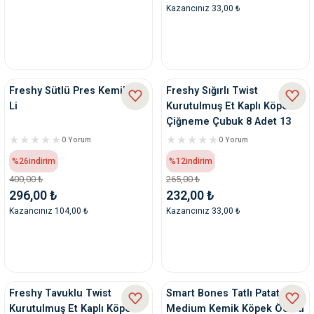
Kazancınız 33,00 ₺
Freshy Sütlü Pres Kemik 25
Freshy Sığırlı Twist
Li
Kurutulmuş Et Kaplı Köpek
Çiğneme Çubuk 8 Adet 13
Cm
0 Yorum
0 Yorum
%26
indirim
%12
indirim
400,00 ₺
265,00 ₺
296,00 ₺
232,00 ₺
Kazancınız 104,00 ₺
Kazancınız 33,00 ₺
Freshy Tavuklu Twist
Smart Bones Tatlı Patatesli
Kurutulmuş Et Kaplı Köpek
Medium Kemik Köpek Ödülü