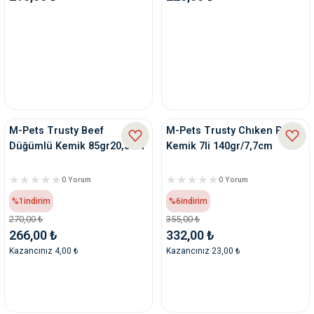
ve Temizlik
rı
e Ek Besinler
ı
Su Kapları
ve Ek Besinleri
eri
M-Pets Trusty Beef
M-Pets Trusty Chıken Press
Düğümlü Kemik 85gr20,3cm
Kemik 7li 140gr/7,7cm
eri
0 Yorum
0 Yorum
nleri
%1
indirim
%6
indirim
270,00 ₺
355,00 ₺
ları
266,00 ₺
332,00 ₺
Kazancınız 4,00 ₺
Kazancınız 23,00 ₺