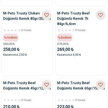
nleri
rünleri
manları
esuarları
M-Pets Trusty Chıken
M-Pets Trusty Beef
Düğümlü Kemik 85gr/20,3cm
Düğümlü Kemik 7li
84gr/6,4cm
0 Yorum
0 Yorum
ntaları
otoru
%1
indirim
%2
indirim
260,00 ₺
275,00 ₺
258,00 ₺
269,00 ₺
arı
 Su Kabları
arı
Kazancınız 2,00 ₺
Kazancınız 6,00 ₺
anları
nları
M-Pets Trusty Beef
M-Pets Trusty Beef
ları
 Kemikleri
Düğümlü Kemik 45gr/12,7cm
Düğümlü Kemik 65gr/15,3cm
nleri
e Seyahat Ürünleri
0 Yorum
0 Yorum
210,00 ₺
223,00 ₺