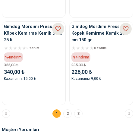
Gimdog Mordimi Press
Gimdog Mordimi Press
Köpek Kemirme Kemik 5 cm
Köpek Kemirme Kemik 20
25 li
cm 150 gr
0 Yorum
0 Yorum
%4
indirim
%4
indirim
355,00 ₺
235,00 ₺
340,00 ₺
226,00 ₺
Kazancınız 15,00 ₺
Kazancınız 9,00 ₺
1
2
3
Müşteri Yorumları