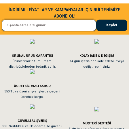
Sa**** Ta******
İNDİRİMLİ FİYATLAR VE KAMPANYALAR İÇİN BÜLTENİMİZE
ABONE OL!
Kedim taze mamaya bayıldı kargo fimrasın da bir sorun yaşadım ve arkadaşlar ço
Kaydet
El**** Ek******
Köpeğim bayıldı hediyeler için teşekkürler
ORJİNAL ÜRÜN GARANTİSİ
KOLAY İADE & DEĞİŞİM
As**** Tu******
Ürünlerimizin tümü resmi
14 gün içerisinde iade edebilir veya
distribütörlerden tedarik edilir.
değiştirebilirsiniz.
Tavşanım kafesinin kalitesine ve paketlemesine bayıldım
ÜCRETSİZ HIZLI KARGO
Sa**** On******
350 TL ve üzeri alışverişlerde geçerli
ücretsiz kargo.
Pamuk için aradığım tüm oyuncaklar mevcut
Em**** Ha****** Ka******
GÜVENLİ ALIŞVERİŞ
MÜŞTERİ DESTEĞİ
SSL Sertifikası ve 3D ödeme ile güvenli
Kedilerim beğeniyorlar. Memnunuz. Uygun fiyatta olması iyi.
Sizin için telefonun diğer ucundayız.