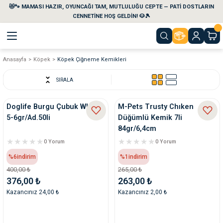
😻🐾 MAMASI HAZIR, OYUNCAĞI TAM, MUTLULUĞU CEPTE — PATİ DOSTLARIN
Geri Dön
Geri Dön
Geri Dön
Geri Dön
Geri Dön
Geri Dön
CENNETİNE HOŞ GELDİN! 🐶🎾
Anasayfa
Köpek
Köpek Çiğneme Kemikleri
aları
maları
eri
emi
SIRALA
i
sleri
kvaryumları
Doglife Burgu Çubuk Whitw
M-Pets Trusty Chıken
5-6gr/Ad.50li
Düğümlü Kemik 7li
e Temizlik Ürünleri
eleri
ı
suarları
84gr/6,4cm
0 Yorum
0 Yorum
rları
leri
ler
ğı
%6
indirim
%1
indirim
400,00 ₺
265,00 ₺
ları
rünleri
ları
376,00 ₺
263,00 ₺
Kazancınız 24,00 ₺
Kazancınız 2,00 ₺
rı
maları
rı
suarları
nleri
rünleri
ğı