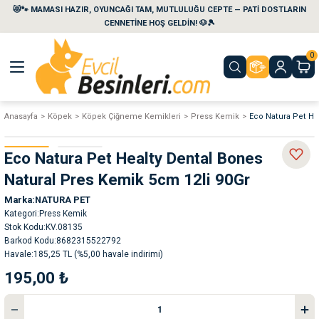
😻🐾 MAMASI HAZIR, OYUNCAĞI TAM, MUTLULUĞU CEPTE — PATİ DOSTLARIN
Geri Dön
Geri Dön
Geri Dön
Geri Dön
Geri Dön
Geri Dön
CENNETİNE HOŞ GELDİN! 🐶🎾
0
aları
maları
eri
emi
Anasayfa
Köpek
Köpek Çiğneme Kemikleri
Press Kemik
Eco Natura Pet He
i
sleri
kvaryumları
Eco Natura Pet Healty Dental Bones
e Temizlik Ürünleri
eleri
ı
suarları
Natural Pres Kemik 5cm 12li 90Gr
Marka
NATURA PET
rları
leri
ler
ğı
Kategori
Press Kemik
Stok Kodu
KV.08135
Barkod Kodu
8682315522792
ları
rünleri
ları
Havale
185,25 TL (%5,00 havale indirimi)
195,00 ₺
rı
maları
rı
suarları
nleri
rünleri
ğı