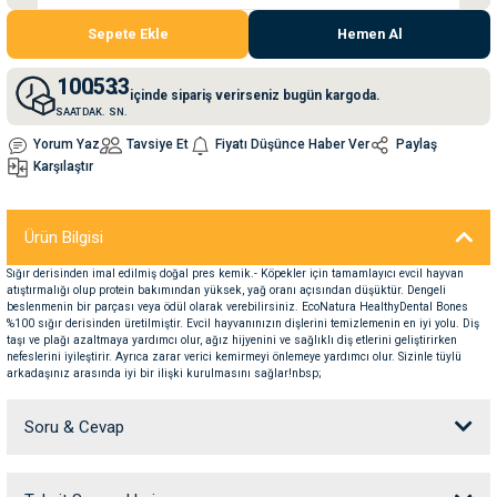
Sepete Ekle
Hemen Al
nleri
rünleri
manları
esuarları
10
05
33
içinde sipariş verirseniz bugün kargoda.
SAAT
DAK.
SN.
Yorum Yaz
Tavsiye Et
Fiyatı Düşünce Haber Ver
Paylaş
Karşılaştır
ntaları
otoru
arı
 Su Kabları
arı
Ürün Bilgisi
Sığır derisinden imal edilmiş doğal pres kemik.- Köpekler için tamamlayıcı evcil hayvan
anları
atıştırmalığı olup protein bakımından yüksek, yağ oranı açısından düşüktür. Dengeli
beslenmenin bir parçası veya ödül olarak verebilirsiniz. EcoNatura HealthyDental Bones
%100 sığır derisinden üretilmiştir. Evcil hayvanınızın dişlerini temizlemenin en iyi yolu. Diş
taşı ve plağı azaltmaya yardımcı olur, ağız hijyenini ve sağlıklı diş etlerini geliştirirken
nları
nefeslerini iyileştirir. Ayrıca zarar verici kemirmeyi önlemeye yardımcı olur. Sizinle tüylü
arkadaşınız arasında iyi bir ilişki kurulmasını sağlar!nbsp;
ları
 Kemikleri
Soru & Cevap
nleri
e Seyahat Ürünleri