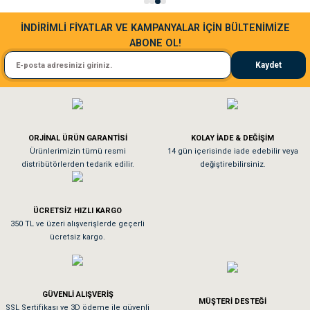
Gönder
durumunda değişimi zamanla
gözlemleyip deneyimlerimi tekrar
İNDİRİMLİ FİYATLAR VE KAMPANYALAR İÇİN BÜLTENİMİZE
paylaşacağım
ABONE OL!
Kaydet
ORJİNAL ÜRÜN GARANTİSİ
KOLAY İADE & DEĞİŞİM
Ürünlerimizin tümü resmi
14 gün içerisinde iade edebilir veya
distribütörlerden tedarik edilir.
değiştirebilirsiniz.
ÜCRETSİZ HIZLI KARGO
350 TL ve üzeri alışverişlerde geçerli
ücretsiz kargo.
GÜVENLİ ALIŞVERİŞ
MÜŞTERİ DESTEĞİ
SSL Sertifikası ve 3D ödeme ile güvenli