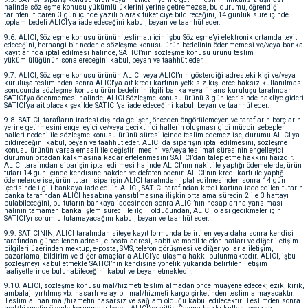
halinde sözleşme konusu yükümlülüklerini yerine getiremezse, bu durumu, öğrendiği
tarihten itibaren 3 gün içinde yazılı olarak tüketiciye bildireceğini, 14 günlük süre içinde
toplam bedeli ALICI’ya iade edeceğini kabul, beyan ve taahhüt eder.
9.6. ALICI, Sözleşme konusu ürünün teslimatı için işbu Sözleşme’yi elektronik ortamda teyit
edeceğini, herhangi bir nedenle sözleşme konusu ürün bedelinin ödenmemesi ve/veya banka
kayıtlarında iptal edilmesi halinde, SATICI’nın sözleşme konusu ürünü teslim
yükümlülüğünün sona ereceğini kabul, beyan ve taahhüt eder.
9.7. ALICI, Sözleşme konusu ürünün ALICI veya ALICI’nın gösterdiği adresteki kişi ve/veya
kuruluşa tesliminden sonra ALICI'ya ait kredi kartının yetkisiz kişilerce haksız kullanılması
sonucunda sözleşme konusu ürün bedelinin ilgili banka veya finans kuruluşu tarafından
SATICI'ya ödenmemesi halinde, ALICI Sözleşme konusu ürünü 3 gün içerisinde nakliye gideri
SATICI’ya ait olacak şekilde SATICI’ya iade edeceğini kabul, beyan ve taahhüt eder.
9.8. SATICI, tarafların iradesi dışında gelişen, önceden öngörülemeyen ve tarafların borçlarını
yerine getirmesini engelleyici ve/veya geciktirici hallerin oluşması gibi mücbir sebepler
halleri nedeni ile sözleşme konusu ürünü süresi içinde teslim edemez ise, durumu ALICI'ya
bildireceğini kabul, beyan ve taahhüt eder. ALICI da siparişin iptal edilmesini, sözleşme
konusu ürünün varsa emsali ile değiştirilmesini ve/veya teslimat süresinin engelleyici
durumun ortadan kalkmasına kadar ertelenmesini SATICI’dan talep etme hakkını haizdir.
ALICI tarafından siparişin iptal edilmesi halinde ALICI’nın nakit ile yaptığı ödemelerde, ürün
tutarı 14 gün içinde kendisine nakden ve defaten ödenir. ALICI’nın kredi kartı ile yaptığı
ödemelerde ise, ürün tutarı, siparişin ALICI tarafından iptal edilmesinden sonra 14 gün
içerisinde ilgili bankaya iade edilir. ALICI, SATICI tarafından kredi kartına iade edilen tutarın
banka tarafından ALICI hesabına yansıtılmasına ilişkin ortalama sürecin 2 ile 3 haftayı
bulabileceğini, bu tutarın bankaya iadesinden sonra ALICI’nın hesaplarına yansıması
halinin tamamen banka işlem süreci ile ilgili olduğundan, ALICI, olası gecikmeler için
SATICI’yı sorumlu tutamayacağını kabul, beyan ve taahhüt eder.
9.9. SATICININ, ALICI tarafından siteye kayıt formunda belirtilen veya daha sonra kendisi
tarafından güncellenen adresi, e-posta adresi, sabit ve mobil telefon hatları ve diğer iletişim
bilgileri üzerinden mektup, e-posta, SMS, telefon görüşmesi ve diğer yollarla iletişim,
pazarlama, bildirim ve diğer amaçlarla ALICI’ya ulaşma hakkı bulunmaktadır. ALICI, işbu
sözleşmeyi kabul etmekle SATICI’nın kendisine yönelik yukarıda belirtilen iletişim
faaliyetlerinde bulunabileceğini kabul ve beyan etmektedir.
9.10. ALICI, sözleşme konusu mal/hizmeti teslim almadan önce muayene edecek; ezik, kırık,
ambalajı yırtılmış vb. hasarlı ve ayıplı mal/hizmeti kargo şirketinden teslim almayacaktır.
Teslim alınan mal/hizmetin hasarsız ve sağlam olduğu kabul edilecektir. Teslimden sonra