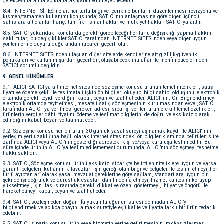
gerekçesi tarafına açıklanarak kabul edilmeyebilecektir.
8.4. INTERNET SİTESİ'ne ait her türlü bilgi ve içerik ile bunların düzenlenmesi, revizyonu ve
kısmen/tamamen kullanımı konusunda; SATICI'nın anlaşmasına göre diğer üçüncü
sahıslara ait olanlar hariç; tüm fikri-sınai haklar ve mülkiyet hakları SATICI'ya aittir.
8.5. SATICI yukarıdaki konularda gerekli görebileceği her türlü değişikliği yapma hakkını
saklı tutar; bu değişiklikler SATICI tarafından INTERNET SİTESİ'nden veya diğer uygun
yöntemler ile duyurulduğu andan itibaren geçerli olur.
8.6. INTERNET SİTESİ'nden ulaşılan diğer sitelerde kendilerine ait gizlilik-güvenlik
politikaları ve kullanım şartları geçerlidir, oluşabilecek ihtilaflar ile menfi neticelerinden
SATICI sorumlu değildir.
9. GENEL HÜKÜMLER
9.1. ALICI, SATICI’ya ait internet sitesinde sözleşme konusu ürünün temel nitelikleri, satış
fiyatı ve ödeme şekli ile teslimata ilişkin ön bilgileri okuyup, bilgi sahibi olduğunu, elektronik
ortamda gerekli teyidi verdiğini kabul, beyan ve taahhüt eder. ALICI’nın; Ön Bilgilendirmeyi
elektronik ortamda teyit etmesi, mesafeli satış sözleşmesinin kurulmasından evvel, SATICI
tarafından ALICI' ya verilmesi gereken adresi, siparişi verilen ürünlere ait temel özellikleri,
ürünlerin vergiler dâhil fiyatını, ödeme ve teslimat bilgilerini de doğru ve eksiksiz olarak
edindiğini kabul, beyan ve taahhüt eder.
9.2. Sözleşme konusu her bir ürün, 30 günlük yasal süreyi aşmamak kaydı ile ALICI' nın
yerleşim yeri uzaklığına bağlı olarak internet sitesindeki ön bilgiler kısmında belirtilen süre
zarfında ALICI veya ALICI’nın gösterdiği adresteki kişi ve/veya kuruluşa teslim edilir. Bu
süre içinde ürünün ALICI’ya teslim edilememesi durumunda, ALICI’nın sözleşmeyi feshetme
hakkı saklıdır.
9.3. SATICI, Sözleşme konusu ürünü eksiksiz, siparişte belirtilen niteliklere uygun ve varsa
garanti belgeleri, kullanım kılavuzları işin gereği olan bilgi ve belgeler ile teslim etmeyi, her
türlü ayıptan arî olarak yasal mevzuat gereklerine göre sağlam, standartlara uygun bir
şekilde işi doğruluk ve dürüstlük esasları dâhilinde ifa etmeyi, hizmet kalitesini koruyup
yükseltmeyi, işin ifası sırasında gerekli dikkat ve özeni göstermeyi, ihtiyat ve öngörü ile
hareket etmeyi kabul, beyan ve taahhüt eder.
9.4. SATICI, sözleşmeden doğan ifa yükümlülüğünün süresi dolmadan ALICI’yı
bilgilendirmek ve açıkça onayını almak suretiyle eşit kalite ve fiyatta farklı bir ürün tedarik
edebilir.
9.5. SATICI, sipariş konusu ürün veya hizmetin yerine getirilmesinin imkânsızlaşması