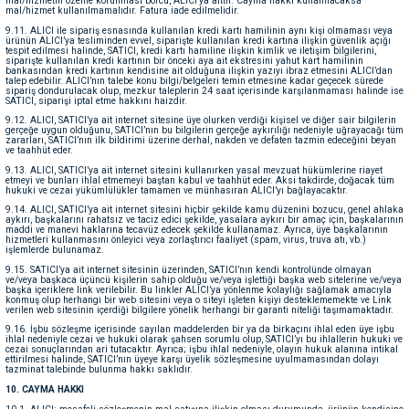
mal/hizmetin özenle korunması borcu, ALICI’ya aittir. Cayma hakkı kullanılacaksa
mal/hizmet kullanılmamalıdır. Fatura iade edilmelidir.
9.11. ALICI ile sipariş esnasında kullanılan kredi kartı hamilinin aynı kişi olmaması veya
ürünün ALICI’ya tesliminden evvel, siparişte kullanılan kredi kartına ilişkin güvenlik açığı
tespit edilmesi halinde, SATICI, kredi kartı hamiline ilişkin kimlik ve iletişim bilgilerini,
siparişte kullanılan kredi kartının bir önceki aya ait ekstresini yahut kart hamilinin
bankasından kredi kartının kendisine ait olduğuna ilişkin yazıyı ibraz etmesini ALICI’dan
talep edebilir. ALICI’nın talebe konu bilgi/belgeleri temin etmesine kadar geçecek sürede
sipariş dondurulacak olup, mezkur taleplerin 24 saat içerisinde karşılanmaması halinde ise
SATICI, siparişi iptal etme hakkını haizdir.
9.12. ALICI, SATICI’ya ait internet sitesine üye olurken verdiği kişisel ve diğer sair bilgilerin
gerçeğe uygun olduğunu, SATICI’nın bu bilgilerin gerçeğe aykırılığı nedeniyle uğrayacağı tüm
zararları, SATICI’nın ilk bildirimi üzerine derhal, nakden ve defaten tazmin edeceğini beyan
ve taahhüt eder.
9.13. ALICI, SATICI’ya ait internet sitesini kullanırken yasal mevzuat hükümlerine riayet
etmeyi ve bunları ihlal etmemeyi baştan kabul ve taahhüt eder. Aksi takdirde, doğacak tüm
hukuki ve cezai yükümlülükler tamamen ve münhasıran ALICI’yı bağlayacaktır.
9.14. ALICI, SATICI’ya ait internet sitesini hiçbir şekilde kamu düzenini bozucu, genel ahlaka
aykırı, başkalarını rahatsız ve taciz edici şekilde, yasalara aykırı bir amaç için, başkalarının
maddi ve manevi haklarına tecavüz edecek şekilde kullanamaz. Ayrıca, üye başkalarının
hizmetleri kullanmasını önleyici veya zorlaştırıcı faaliyet (spam, virus, truva atı, vb.)
işlemlerde bulunamaz.
9.15. SATICI’ya ait internet sitesinin üzerinden, SATICI’nın kendi kontrolünde olmayan
ve/veya başkaca üçüncü kişilerin sahip olduğu ve/veya işlettiği başka web sitelerine ve/veya
başka içeriklere link verilebilir. Bu linkler ALICI’ya yönlenme kolaylığı sağlamak amacıyla
konmuş olup herhangi bir web sitesini veya o siteyi işleten kişiyi desteklememekte ve Link
verilen web sitesinin içerdiği bilgilere yönelik herhangi bir garanti niteliği taşımamaktadır.
9.16. İşbu sözleşme içerisinde sayılan maddelerden bir ya da birkaçını ihlal eden üye işbu
ihlal nedeniyle cezai ve hukuki olarak şahsen sorumlu olup, SATICI’yı bu ihlallerin hukuki ve
cezai sonuçlarından ari tutacaktır. Ayrıca; işbu ihlal nedeniyle, olayın hukuk alanına intikal
ettirilmesi halinde, SATICI’nın üyeye karşı üyelik sözleşmesine uyulmamasından dolayı
tazminat talebinde bulunma hakkı saklıdır.
10. CAYMA HAKKI