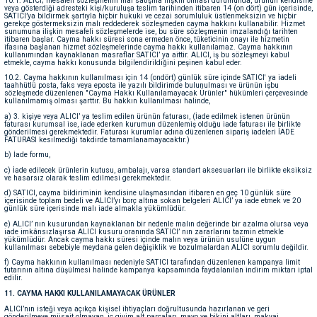
10.1. ALICI; mesafeli sözleşmenin mal satışına ilişkin olması durumunda, ürünün kendisine
veya gösterdiği adresteki kişi/kuruluşa teslim tarihinden itibaren 14 (on dört) gün içerisinde,
SATICI’ya bildirmek şartıyla hiçbir hukuki ve cezai sorumluluk üstlenmeksizin ve hiçbir
gerekçe göstermeksizin malı reddederek sözleşmeden cayma hakkını kullanabilir. Hizmet
sunumuna ilişkin mesafeli sözleşmelerde ise, bu süre sözleşmenin imzalandığı tarihten
itibaren başlar. Cayma hakkı süresi sona ermeden önce, tüketicinin onayı ile hizmetin
ifasına başlanan hizmet sözleşmelerinde cayma hakkı kullanılamaz. Cayma hakkının
kullanımından kaynaklanan masraflar SATICI’ ya aittir. ALICI, iş bu sözleşmeyi kabul
etmekle, cayma hakkı konusunda bilgilendirildiğini peşinen kabul eder.
10.2. Cayma hakkının kullanılması için 14 (ondört) günlük süre içinde SATICI' ya iadeli
taahhütlü posta, faks veya eposta ile yazılı bildirimde bulunulması ve ürünün işbu
sözleşmede düzenlenen "Cayma Hakkı Kullanılamayacak Ürünler" hükümleri çerçevesinde
kullanılmamış olması şarttır. Bu hakkın kullanılması halinde,
a) 3. kişiye veya ALICI’ ya teslim edilen ürünün faturası, (İade edilmek istenen ürünün
faturası kurumsal ise, iade ederken kurumun düzenlemiş olduğu iade faturası ile birlikte
gönderilmesi gerekmektedir. Faturası kurumlar adına düzenlenen sipariş iadeleri İADE
FATURASI kesilmediği takdirde tamamlanamayacaktır.)
b) İade formu,
c) İade edilecek ürünlerin kutusu, ambalajı, varsa standart aksesuarları ile birlikte eksiksiz
ve hasarsız olarak teslim edilmesi gerekmektedir.
d) SATICI, cayma bildiriminin kendisine ulaşmasından itibaren en geç 10 günlük süre
içerisinde toplam bedeli ve ALICI’yı borç altına sokan belgeleri ALICI’ ya iade etmek ve 20
günlük süre içerisinde malı iade almakla yükümlüdür.
e) ALICI’ nın kusurundan kaynaklanan bir nedenle malın değerinde bir azalma olursa veya
iade imkânsızlaşırsa ALICI kusuru oranında SATICI’ nın zararlarını tazmin etmekle
yükümlüdür. Ancak cayma hakkı süresi içinde malın veya ürünün usulüne uygun
kullanılması sebebiyle meydana gelen değişiklik ve bozulmalardan ALICI sorumlu değildir.
f) Cayma hakkının kullanılması nedeniyle SATICI tarafından düzenlenen kampanya limit
tutarının altına düşülmesi halinde kampanya kapsamında faydalanılan indirim miktarı iptal
edilir.
11. CAYMA HAKKI KULLANILAMAYACAK ÜRÜNLER
ALICI’nın isteği veya açıkça kişisel ihtiyaçları doğrultusunda hazırlanan ve geri
gönderilmeye müsait olmayan, iç giyim alt parçaları, mayo ve bikini altları, makyaj