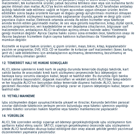
malzemeleri, tek kullanımlık ürünler, çabuk bozulma tehlikesi olan veya son kullanma tarihi
geçme ihtimali olan mallar, ALICI’ya teslim edilmesinin ardından ALICI tarafından ambalajı
açıldığı takdirde iade edilmesi sağlık ve hijyen açısından uygun olmayan ürünler, teslim
edildikten sonra başka ürünlerle karışan ve doğası gereği ayrıştırılması mümkün olmayan
ürünler, Abonelik sözleşmesi kapsamında sağlananlar dışında, gazete ve dergi gibi süreli
yayınlara ilişkin mallar, Elektronik ortamda anında ifa edilen hizmetler veya tüketiciye
anında teslim edilen gayrimaddi mallar, ile ses veya görüntü kayıtlarının, kitap, dijital içerik,
yazılım programlarının, veri kaydedebilme ve veri depolama cihazlarının, bilgisayar sarf
malzemelerinin, ambalajının ALICI tarafından açılmış olması halinde iadesi Yönetmelik
gereği mümkün değildir. Ayrıca Cayma hakkı süresi sona ermeden önce, tüketicinin onayı ile
ifasına başlanan hizmetlere ilişkin cayma hakkının kullanılması da Yönetmelik gereği
mümkün değildir.
Kozmetik ve kişisel bakım ürünleri, iç giyim ürünleri, mayo, bikini, kitap, kopyalanabilir
yazılım ve programlar, DVD, VCD, CD ve kasetler ile kırtasiye sarf malzemeleri (toner, kartuş,
şerit vb.) iade edilebilmesi için ambalajlarının açılmamış, denenmemiş, bozulmamış ve
kullanılmamış olmaları gerekir.
12. TEMERRÜT HALİ VE HUKUKİ SONUÇLARI
ALICI, ödeme işlemlerini kredi kartı ile yaptığı durumda temerrüde düştüğü takdirde, kart
sahibi banka ile arasındaki kredi kartı sözleşmesi çerçevesinde faiz ödeyeceğini ve
bankaya karşı sorumlu olacağını kabul, beyan ve taahhüt eder. Bu durumda ilgili banka
hukuki yollara başvurabilir; doğacak masrafları ve vekâlet ücretini ALICI’dan talep edebilir
ve her koşulda ALICI’nın borcundan dolayı temerrüde düşmesi halinde, ALICI, borcun
gecikmeli ifasından dolayı SATICI’nın uğradığı zarar ve ziyanını ödeyeceğini kabul, beyan ve
taahhüt eder
13. YETKİLİ MAHKEME
İşbu sözleşmeden doğan uyuşmazlıklarda şikayet ve itirazlar, Kanunda belirtilen parasal
sınırlar dâhilinde tüketicinin yerleşim yerinin bulunduğu veya tüketici işleminin yapıldığı
yerdeki tüketici sorunları hakem heyetine veya tüketici mahkemesine yapılacaktır
14. YÜRÜRLÜK
ALICI, Site üzerinden verdiği siparişe ait ödemeyi gerçekleştirdiğinde işbu sözleşmenin tüm
şartlarını kabul etmiş sayılır. SATICI, siparişin gerçekleşmesi öncesinde işbu sözleşmenin
sitede ALICI tarafından okunup kabul edildiğine dair onay alacak şekilde gerekli yazılımsal
düzenlemeleri yapmakla yükümlüdür.