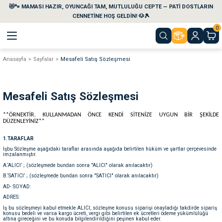
😻🐾 MAMASI HAZIR, OYUNCAĞI TAM, MUTLULUĞU CEPTE — PATİ DOSTLARIN
Geri Dön
Geri Dön
Geri Dön
Geri Dön
Geri Dön
Geri Dön
CENNETİNE HOŞ GELDİN! 🐶🎾
0
Anasayfa
Sayfalar
Mesafeli Satış Sözleşmesi
aları
maları
eri
emi
i
sleri
kvaryumları
Mesafeli Satış Sözleşmesi
**ÖRNEKTİR. KULLANMADAN ÖNCE KENDİ SİTENİZE UYGUN BİR ŞEKİLDE
e Temizlik Ürünleri
eleri
ı
suarları
DÜZENLEYİNİZ**
1.TARAFLAR
rları
leri
ler
ğı
İşbu Sözleşme aşağıdaki taraflar arasında aşağıda belirtilen hüküm ve şartlar çerçevesinde
imzalanmıştır.
A.‘ALICI’ ; (sözleşmede bundan sonra "ALICI" olarak anılacaktır)
ları
rünleri
ları
B.‘SATICI’ ; (sözleşmede bundan sonra "SATICI" olarak anılacaktır)
AD- SOYAD:
rı
maları
rı
suarları
ADRES:
İş bu sözleşmeyi kabul etmekle ALICI, sözleşme konusu siparişi onayladığı takdirde sipariş
konusu bedeli ve varsa kargo ücreti, vergi gibi belirtilen ek ücretleri ödeme yükümlülüğü
altına gireceğini ve bu konuda bilgilendirildiğini peşinen kabul eder.
nleri
rünleri
ğı