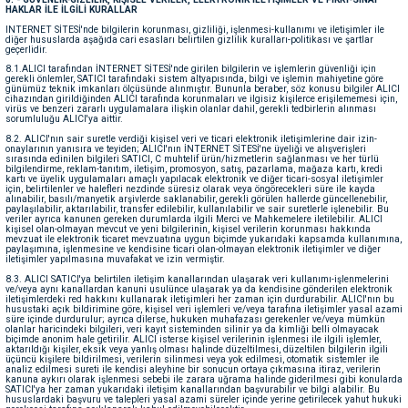
HAKLAR İLE İLGİLİ KURALLAR
INTERNET SİTESİ'nde bilgilerin korunması, gizliliği, işlenmesi-kullanımı ve iletişimler ile
diğer hususlarda aşağıda cari esasları belirtilen gizlilik kuralları-politikası ve şartlar
geçerlidir.
8.1.ALICI tarafından İNTERNET SİTESİ'nde girilen bilgilerin ve işlemlerin güvenliği için
gerekli önlemler, SATICI tarafındaki sistem altyapısında, bilgi ve işlemin mahiyetine göre
günümüz teknik imkanları ölçüsünde alınmıştır. Bununla beraber, söz konusu bilgiler ALICI
cihazından girildiğinden ALICI tarafında korunmaları ve ilgisiz kişilerce erişilememesi için,
virüs ve benzeri zararlı uygulamalara ilişkin olanlar dahil, gerekli tedbirlerin alınması
sorumluluğu ALICI'ya aittir.
8.2. ALICI'nın sair suretle verdiği kişisel veri ve ticari elektronik iletişimlerine dair izin-
onaylarının yanısıra ve teyiden; ALICI'nın İNTERNET SİTESİ'ne üyeliği ve alışverişleri
sırasında edinilen bilgileri SATICI, C muhtelif ürün/hizmetlerin sağlanması ve her türlü
bilgilendirme, reklam-tanıtım, iletişim, promosyon, satış, pazarlama, mağaza kartı, kredi
kartı ve üyelik uygulamaları amaçlı yapılacak elektronik ve diğer ticari-sosyal iletişimler
için, belirtilenler ve halefleri nezdinde süresiz olarak veya öngörecekleri süre ile kayda
alınabilir, basılı/manyetik arşivlerde saklanabilir, gerekli görülen hallerde güncellenebilir,
paylaşılabilir, aktarılabilir, transfer edilebilir, kullanılabilir ve sair suretlerle işlenebilir. Bu
veriler ayrıca kanunen gereken durumlarda ilgili Merci ve Mahkemelere iletilebilir. ALICI
kişisel olan-olmayan mevcut ve yeni bilgilerinin, kişisel verilerin korunması hakkında
mevzuat ile elektronik ticaret mevzuatına uygun biçimde yukarıdaki kapsamda kullanımına,
paylaşımına, işlenmesine ve kendisine ticari olan-olmayan elektronik iletişimler ve diğer
iletişimler yapılmasına muvafakat ve izin vermiştir.
8.3. ALICI SATICI'ya belirtilen iletişim kanallarından ulaşarak veri kullanımı-işlenmelerini
ve/veya aynı kanallardan kanuni usulünce ulaşarak ya da kendisine gönderilen elektronik
iletişimlerdeki red hakkını kullanarak iletişimleri her zaman için durdurabilir. ALICI'nın bu
husustaki açık bildirimine göre, kişisel veri işlemleri ve/veya tarafına iletişimler yasal azami
süre içinde durdurulur; ayrıca dilerse, hukuken muhafazası gerekenler ve/veya mümkün
olanlar haricindeki bilgileri, veri kayıt sisteminden silinir ya da kimliği belli olmayacak
biçimde anonim hale getirilir. ALICI isterse kişisel verilerinin işlenmesi ile ilgili işlemler,
aktarıldığı kişiler, eksik veya yanlış olması halinde düzeltilmesi, düzeltilen bilgilerin ilgili
üçüncü kişilere bildirilmesi, verilerin silinmesi veya yok edilmesi, otomatik sistemler ile
analiz edilmesi sureti ile kendisi aleyhine bir sonucun ortaya çıkmasına itiraz, verilerin
kanuna aykırı olarak işlenmesi sebebi ile zarara uğrama halinde giderilmesi gibi konularda
SATICI'ya her zaman yukarıdaki iletişim kanallarından başvurabilir ve bilgi alabilir. Bu
hususlardaki başvuru ve talepleri yasal azami süreler içinde yerine getirilecek yahut hukuki