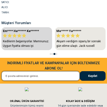
SATICI:
ALICI:
TARİH:
Müşteri Yorumları
Em**** Ha****** Ka******
Me***** Ya******
Kedilerim beğeniyorlar. Memnunuz.
Akşam verdiğim sipariş bir sonraki
Uygun fiyatta olması iyi.
gün elime ulaştı. Jack russell
köpeğim severek yedi. Tüy
durumunda değişimi zamanla
gözlemleyip deneyimlerimi tekrar
İNDİRİMLİ FİYATLAR VE KAMPANYALAR İÇİN BÜLTENİMİZE
paylaşacağım
ABONE OL!
Kaydet
ORJİNAL ÜRÜN GARANTİSİ
KOLAY İADE & DEĞİŞİM
Ürünlerimizin tümü resmi
14 gün içerisinde iade edebilir veya