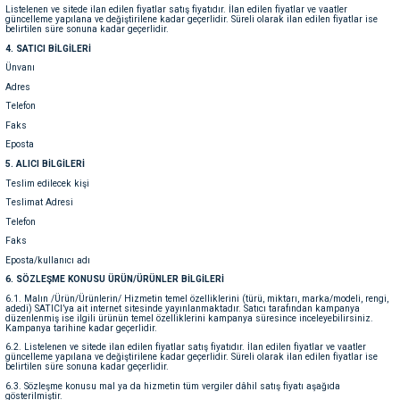
Listelenen ve sitede ilan edilen fiyatlar satış fiyatıdır. İlan edilen fiyatlar ve vaatler
ve Temizlik
rı
güncelleme yapılana ve değiştirilene kadar geçerlidir. Süreli olarak ilan edilen fiyatlar ise
belirtilen süre sonuna kadar geçerlidir.
4. SATICI BİLGİLERİ
e Ek Besinler
ı
Ünvanı
Adres
Telefon
Su Kapları
ve Ek Besinleri
Faks
Eposta
eri
5. ALICI BİLGİLERİ
Teslim edilecek kişi
eri
Teslimat Adresi
Telefon
Faks
nleri
Eposta/kullanıcı adı
6. SÖZLEŞME KONUSU ÜRÜN/ÜRÜNLER BİLGİLERİ
ları
6.1. Malın /Ürün/Ürünlerin/ Hizmetin temel özelliklerini (türü, miktarı, marka/modeli, rengi,
adedi) SATICI’ya ait internet sitesinde yayınlanmaktadır. Satıcı tarafından kampanya
düzenlenmiş ise ilgili ürünün temel özelliklerini kampanya süresince inceleyebilirsiniz.
Kampanya tarihine kadar geçerlidir.
6.2. Listelenen ve sitede ilan edilen fiyatlar satış fiyatıdır. İlan edilen fiyatlar ve vaatler
güncelleme yapılana ve değiştirilene kadar geçerlidir. Süreli olarak ilan edilen fiyatlar ise
belirtilen süre sonuna kadar geçerlidir.
6.3. Sözleşme konusu mal ya da hizmetin tüm vergiler dâhil satış fiyatı aşağıda
gösterilmiştir.