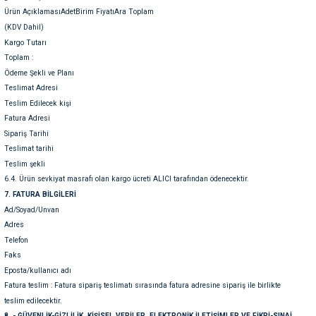
Ürün AçıklamasıAdetBirim FiyatıAra Toplam
(KDV Dahil)
Kargo Tutarı
Toplam :
Ödeme Şekli ve Planı
Teslimat Adresi
Teslim Edilecek kişi
Fatura Adresi
Sipariş Tarihi
Teslimat tarihi
Teslim şekli
6.4. Ürün sevkiyat masrafı olan kargo ücreti ALICI tarafından ödenecektir.
7. FATURA BİLGİLERİ
Ad/Soyad/Unvan
Adres
Telefon
Faks
Eposta/kullanıcı adı
Fatura teslim : Fatura sipariş teslimatı sırasında fatura adresine sipariş ile birlikte
teslim edilecektir.
8. - GÜVENLİK-GİZLİLİK, KİŞİSEL VERİLER, ELEKTRONİK İLETİŞİMLER VE FİKRİ-SINAİ