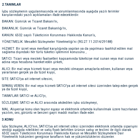
2.TANIMLAR
İşbu sözleşmenin uygulanmasında ve yorumlanmasında aşağıda yazılı terimler
karşılarındaki yazılı açıklamaları ifade edeceklerdir.
nleri
rünleri
manları
esuarları
BAKAN: Gümrük ve Ticaret Bakanı’nı,
BAKANLIK: Gümrük ve Ticaret Bakanlığı’nı,
KANUN: 6502 sayılı Tüketicinin Korunması Hakkında Kanun’u,
YÖNETMELİK: Mesafeli Sözleşmeler Yönetmeliği’ni (RG:27.11.2014/29188)
ntaları
otoru
HİZMET: Bir ücret veya menfaat karşılığında yapılan ya da yapılması taahhüt edilen mal
sağlama dışındaki her türlü tüketici işleminin konusunu ,
SATICI: Ticari veya mesleki faaliyetleri kapsamında tüketiciye mal sunan veya mal sunan
adına veya hesabına hareket eden şirketi,
arı
 Su Kabları
arı
ALICI: Bir mal veya hizmeti ticari veya mesleki olmayan amaçlarla edinen, kullanan veya
yararlanan gerçek ya da tüzel kişiyi,
SİTE: SATICI’ya ait internet sitesini,
anları
SİPARİŞ VEREN: Bir mal veya hizmeti SATICI’ya ait internet sitesi üzerinden talep eden gerçek
ya da tüzel kişiyi,
TARAFLAR: SATICI ve ALICI’yı,
nları
SÖZLEŞME: SATICI ve ALICI arasında akdedilen işbu sözleşmeyi,
MAL: Alışverişe konu olan taşınır eşyayı ve elektronik ortamda kullanılmak üzere hazırlanan
ları
 Kemikleri
yazılım, ses, görüntü ve benzeri gayri maddi malları ifade eder.
3.KONU
İşbu Sözleşme, ALICI’nın, SATICI’ya ait internet sitesi üzerinden elektronik ortamda siparişini
nleri
e Seyahat Ürünleri
verdiği aşağıda nitelikleri ve satış fiyatı belirtilen ürünün satışı ve teslimi ile ilgili olarak
6502 sayılı Tüketicinin Korunması Hakkında Kanun ve Mesafeli Sözleşmelere Dair
Yönetmelik hükümleri gereğince tarafların hak ve yükümlülüklerini düzenler.