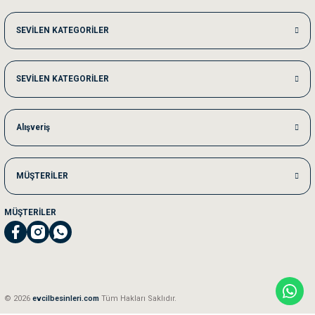
Me***** Ya******
SEVİLEN KATEGORİLER
Akşam verdiğim sipariş bir sonraki gün elime ulaştı. Jack russell köpeğim se
SEVİLEN KATEGORİLER
Ka***** Ar******
Ufak bir sorun harici sorun olmadı sağolsunlar onuda hemen çözdüler
Alışveriş
MÜŞTERİLER
MÜŞTERİLER
© 2026
evcilbesinleri.com
Tüm Hakları Saklıdır.