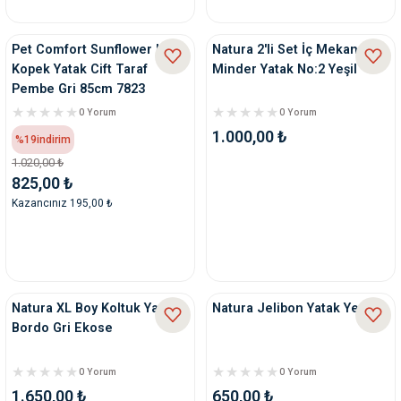
nleri
rünleri
manları
esuarları
Pet Comfort Sunflower Kedi
Natura 2'li Set İç Mekan
Kopek Yatak Cift Taraf
Minder Yatak No:2 Yeşil
Pembe Gri 85cm 7823
0 Yorum
0 Yorum
1.000,00 ₺
ntaları
otoru
%19
indirim
1.020,00 ₺
825,00 ₺
arı
 Su Kabları
arı
Kazancınız 195,00 ₺
anları
nları
Natura XL Boy Koltuk Yatak
Natura Jelibon Yatak Yeşil
ları
 Kemikleri
Bordo Gri Ekose
nleri
e Seyahat Ürünleri
0 Yorum
0 Yorum
1.650,00 ₺
650,00 ₺