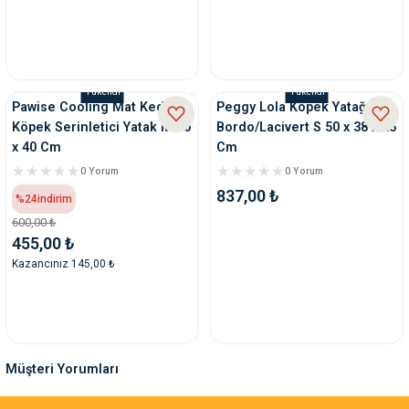
Tükendi
Tükendi
Pawise Cooling Mat Kedi
Peggy Lola Köpek Yatağı
Köpek Serinletici Yatak M 50
Bordo/Lacivert S 50 x 38 x 25
x 40 Cm
Cm
0 Yorum
0 Yorum
837,00 ₺
%24
indirim
600,00 ₺
455,00 ₺
Kazancınız 145,00 ₺
Müşteri Yorumları
Sa**** Ta******