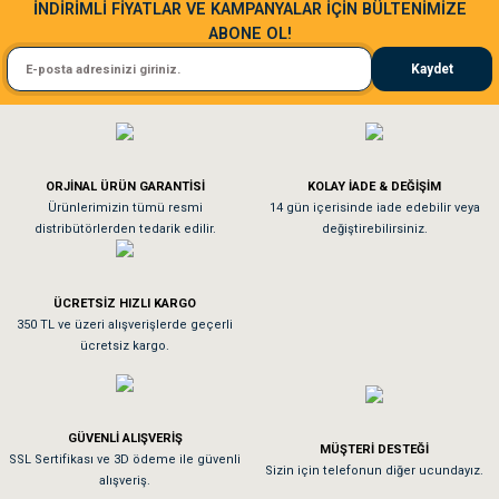
İNDİRİMLİ FİYATLAR VE KAMPANYALAR İÇİN BÜLTENİMİZE
ABONE OL!
Kedim taze mamaya bayıldı kargo fimrasın da bir sorun yaşadım ve arkadaşlar ço
Kaydet
El**** Ek******
Köpeğim bayıldı hediyeler için teşekkürler
ORJİNAL ÜRÜN GARANTİSİ
KOLAY İADE & DEĞİŞİM
As**** Tu******
Ürünlerimizin tümü resmi
14 gün içerisinde iade edebilir veya
distribütörlerden tedarik edilir.
değiştirebilirsiniz.
Tavşanım kafesinin kalitesine ve paketlemesine bayıldım
ÜCRETSİZ HIZLI KARGO
Sa**** On******
350 TL ve üzeri alışverişlerde geçerli
ücretsiz kargo.
Pamuk için aradığım tüm oyuncaklar mevcut
Em**** Ha****** Ka******
GÜVENLİ ALIŞVERİŞ
MÜŞTERİ DESTEĞİ
SSL Sertifikası ve 3D ödeme ile güvenli
Kedilerim beğeniyorlar. Memnunuz. Uygun fiyatta olması iyi.
Sizin için telefonun diğer ucundayız.
alışveriş.