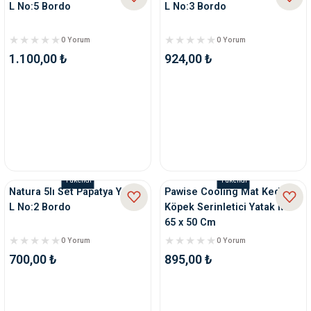
L No:5 Bordo
L No:3 Bordo
0 Yorum
0 Yorum
1.100,00 ₺
924,00 ₺
Tükendi
Tükendi
Natura 5lı Set Papatya Yatak
Pawise Cooling Mat Kedi
L No:2 Bordo
Köpek Serinletici Yatak MD
65 x 50 Cm
0 Yorum
0 Yorum
700,00 ₺
895,00 ₺