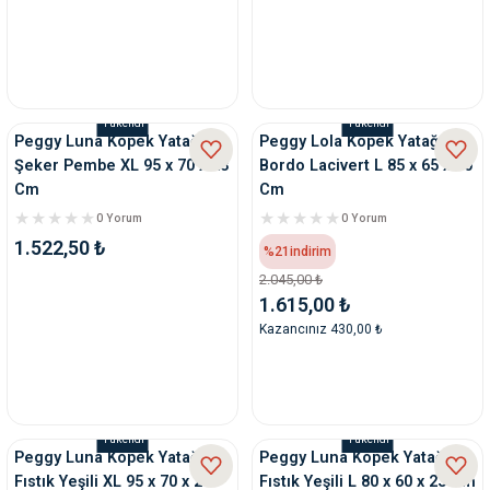
Tükendi
Tükendi
Peggy Luna Köpek Yatağı
Peggy Lola Köpek Yatağı
Şeker Pembe XL 95 x 70 x 23
Bordo Lacivert L 85 x 65 x 30
Cm
Cm
0 Yorum
0 Yorum
1.522,50 ₺
%21
indirim
2.045,00 ₺
1.615,00 ₺
Kazancınız 430,00 ₺
Tükendi
Tükendi
Peggy Luna Köpek Yatağı
Peggy Luna Köpek Yatağı
Fıstık Yeşili XL 95 x 70 x 23
Fıstık Yeşili L 80 x 60 x 23 Cm