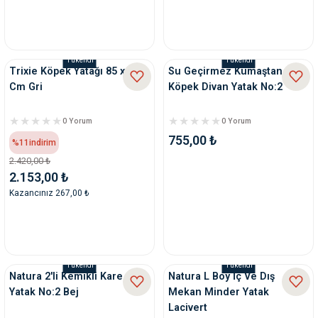
Tükendi
Tükendi
Trixie Köpek Yatağı 85 x 75
Su Geçirmez Kumaştan
Cm Gri
Köpek Divan Yatak No:2
0 Yorum
0 Yorum
755,00 ₺
%11
indirim
2.420,00 ₺
2.153,00 ₺
Kazancınız 267,00 ₺
Tükendi
Tükendi
Natura 2'li Kemikli Kare Set
Natura L Boy İç Ve Dış
Yatak No:2 Bej
Mekan Minder Yatak
Lacivert