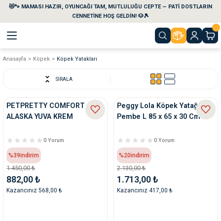
😻🐾 MAMASI HAZIR, OYUNCAĞI TAM, MUTLULUĞU CEPTE — PATİ DOSTLARIN
Geri Dön
Geri Dön
Geri Dön
Geri Dön
Geri Dön
Geri Dön
CENNETİNE HOŞ GELDİN! 🐶🎾
Anasayfa
Köpek
Köpek Yatakları
aları
maları
eri
emi
SIRALA
i
sleri
kvaryumları
PETPRETTY COMFORT
Peggy Lola Köpek Yatağı
ALASKA YUVA KREM
Pembe L 85 x 65 x 30 Cm
e Temizlik Ürünleri
eleri
ı
suarları
0 Yorum
0 Yorum
rları
leri
ler
ğı
%39
indirim
%20
indirim
1.450,00 ₺
2.130,00 ₺
ları
rünleri
ları
882,00 ₺
1.713,00 ₺
Kazancınız 568,00 ₺
Kazancınız 417,00 ₺
rı
maları
rı
suarları
nleri
rünleri
ğı