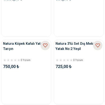
ve Temizlik
rı
e Ek Besinler
ı
Su Kapları
ve Ek Besinleri
eri
Natura Köpek Kafalı Yatak
Natura 3'lü Set Dış Mekan
Tarçın
Yatak No:2 Yeşil
eri
0 Yorum
0 Yorum
nleri
750,00 ₺
725,00 ₺
ları