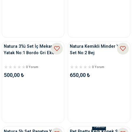
Natura 3'lü Set İç Mekan
Natura Kemikli Minder Yatak
Yatak No:1 Bordo Gri Ekose
Set No:2 Bej
0 Yorum
0 Yorum
500,00 ₺
650,00 ₺
Tükendi
Natura 5lı Set Papatya Yatak
Pet Pretty Kedi Köpek Su