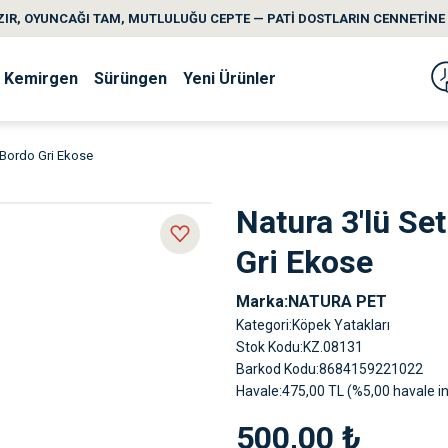
IR, OYUNCAĞI TAM, MUTLULUĞU CEPTE — PATİ DOSTLARIN CENNETİNE 
Kemirgen
Sürüngen
Yeni Ürünler
 Bordo Gri Ekose
Natura 3'lü Se
Gri Ekose
Marka
NATURA PET
Kategori
Köpek Yatakları
Stok Kodu
KZ.08131
Barkod Kodu
8684159221022
Havale
475,00 TL (%5,00 havale in
500,00 ₺