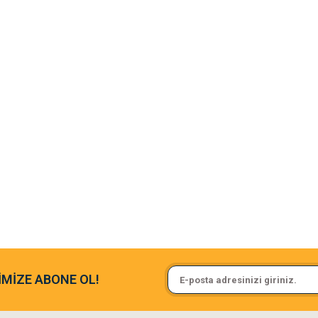
argo fimrasın da bir sorun yaşadım ve arkadaşlar çok hızlı bir şekil de
Sa**** On******
İMİZE ABONE OL!
ine ve paketlemesine bayıldım
Pamuk için aradığım tüm oyuncak