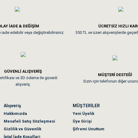
**
LAY İADE & DEĞİŞİM
ÜCRETSİZ HIZLI KA
iade edebilir veya değiştirebilirsiniz.
350 TL ve üzeri alışverişlerde geçerl
nunuz. Uygun fiyatta olması iyi.
GÜVENLİ ALIŞVERİŞ
 sonraki gün elime ulaştı. Jack russell köpeğim severek yedi. Tüy dur
MÜŞTERİ DESTEĞİ
rtifikası ve 3D ödeme ile güvenli
Sizin için telefonun diğer ucun
alışveriş.
Alışveriş
MÜŞTERİLER
n olmadı sağolsunlar onuda hemen çözdüler
Hakkımızda
Yeni Üyelik
Mesafeli Satış Sözleşmesi
Üye Girişi
Gizlilik ve Güvenlik
Şifremi Unuttum
İptal İade Koşullari