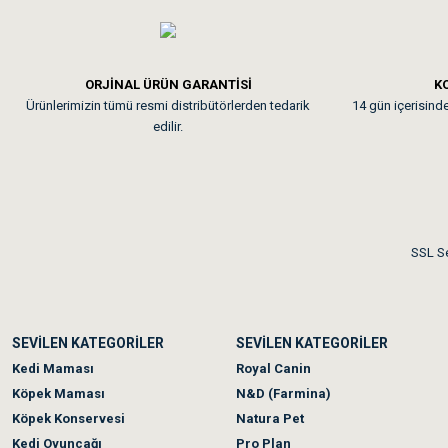
Em**** Ha****** Ka****
ORJİNAL ÜRÜN GARANTİSİ
KO
Ürünlerimizin tümü resmi distribütörlerden tedarik
14 gün içerisinde 
Kedilerim beğeniyorlar. Mem
edilir.
Me***** Ya******
Akşam verdiğim sipariş bir
SSL Se
Ka***** Ar******
SEVİLEN KATEGORİLER
SEVİLEN KATEGORİLER
Ufak bir sorun harici soru
Kedi Maması
Royal Canin
Köpek Maması
N&D (Farmina)
Köpek Konservesi
Natura Pet
Kedi Oyuncağı
Pro Plan