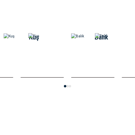
in Köpek Maması 16.5Kg
Kuş
Balık
rgenic Köpek Maması 3 Kg
Hills Light Orta Irk
0 Yorum
Ka