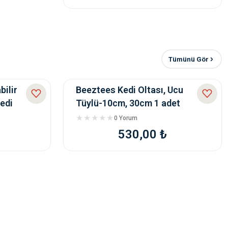
dirim
00 ₺
Tümünü Gör
,00 ₺
250,00 ₺
ilir
Beeztees Kedi Oltası, Ucu
Kedi
Tüylü-10cm, 30cm 1 adet
Irk Somonlu Köpek Maması
0 Yorum
530,00 ₺
b Kuzu Etli Yavru Köpek Maması 12 Kg