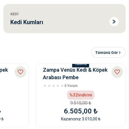
Miniature Küçük Irk Yavru Köpek Maması 1.5Kg
KEDİ
Kedi Kumları
%14
indirim
1.480,00 ₺
1.266,00 ₺
Tümünü Gör
Kazancınız 214,00 ₺
Tükendi
çli Yavru Köpek Maması 1,5Kg
öpek
Zampa Venüs Kedi & Köpek
Arabası Pembe
0 Yorum
0 ₺
%32
indirim
9.515,00 ₺
₺
6.505,00 ₺
 ₺
Kazancınız 3.010,00 ₺