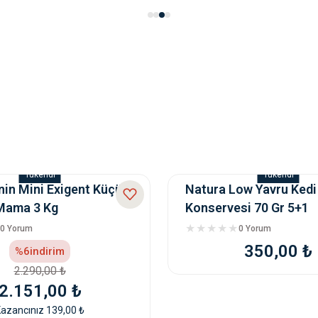
 Lamb & Pomegranate 12+2kg
Lamb & Pomegranate 2,75kg
Natura LowGrain M
HEDİYELİ
Tükendi
Tükendi
ÜRÜN
nin Mini Exigent Küçük
Natura Low Yavru Kedi
0 Yorum
 Mama 3 Kg
Konservesi 70 Gr 5+1
0 Yorum
0 Yorum
350,00 ₺
%6
indirim
2.290,00 ₺
2.151,00 ₺
azancınız 139,00 ₺
ek Maması 3 Kg
Advance Puppy Sensitive Somo