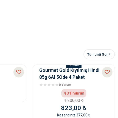
Tümünü Gör
ini Puppy Food with Salmon & Blueberry 2,75kg
Tükendi
Gourmet Gold Kıyılmış Hindi
85g 6Al 5Öde 4 Paket
%16
indirim
0 Yorum
1.010,00 ₺
%31
indirim
850,00 ₺
1.200,00 ₺
Kazancınız 160,00 ₺
823,00 ₺
Kazancınız 377,00 ₺
nlu Yavru Köpek Maması 3 Kg