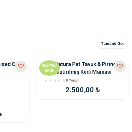
Tümünü Gör
lised Cat
Eco Natura Pet Tavuk & Pirinçli
HEDİYELİ
Kısırlaştırılmış Kedi Maması
ÜRÜN
berry
15Kg
0 Yorum
2.500,00 ₺
 ₺