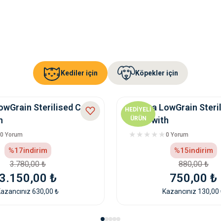
Kediler için
Köpekler için
owGrain Sterilised Cat
Natura LowGrain Steri
HEDİYELİ
h
Food with
ÜRÜN
Anchovy&Cranberry
Salmon,Anchovy&Cran
0 Yorum
0 Yorum
2kg
%17
indirim
%15
indirim
3.780,00 ₺
880,00 ₺
3.150,00 ₺
750,00 ₺
azancınız 630,00 ₺
Kazancınız 130,00