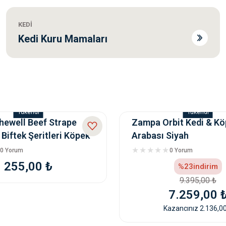
 Köpek Maması 14Kg
Hills Science Plan Puppy 
HEDİYELİ
ÜRÜN
KEDİ
0 Yorum
Kedi Kuru Mamaları
Tükendi
Tükendi
Maması 2,5 Kg
Eco Natura Pet Kuzu Etli & Pirin
HEDİYELİ
hewell Beef Strape
Zampa Orbit Kedi & K
ÜRÜN
Biftek Şeritleri Köpek
Arabası Siyah
0 Yorum
0Gr
0 Yorum
0 Yorum
350,0
255,00 ₺
%23
indirim
9.395,00 ₺
7.259,00 
Kazancınız 2.136,00