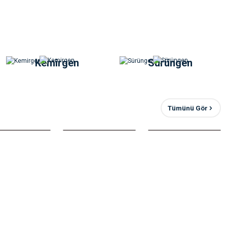
Kemirgen
Sürüngen
Tümünü Gör
 Tavuklu Diyet Köpek Maması 14 Kg
%10
indirim
7.150,00 ₺
6.402,00 ₺
zancınız 748,00 ₺