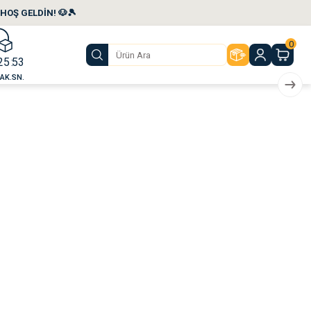
HOŞ GELDİN! 🐶🎾
0
25
53
AK.
SN.