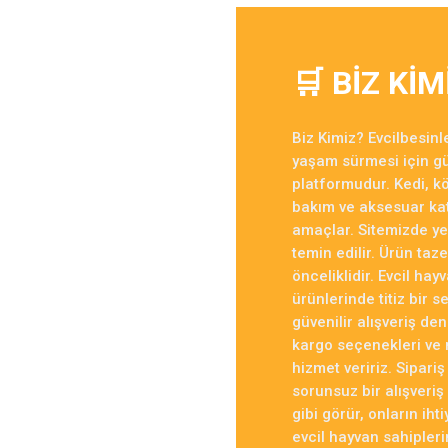
ÜRÜN
0 Yorum
🛒 BİZ KİMİ
7
6.
Biz Kimiz? Evcilbesinle
yaşam sürmesi için güv
Kazan
platformudur. Kedi, kö
bakım ve aksesuar kate
Köpekler için Mama 12 Kg
Pro Plan Puppy Diges
HEDİYELİ
amaçlar. Sitemizde ye
ÜRÜN
temin edilir. Ürün taze
0 Yorum
önceliklidir. Evcil h
ürünlerinde titiz bir 
güvenilir alışveriş den
kargo seçenekleri ve 
hizmet veririz. Sipari
sorunsuz bir alışveriş
gibi görür, onların ih
k Somonlu Köpek Maması 3Kg
Orijen Puppy Tahı
HEDİYELİ
evcil hayvan sahipleri