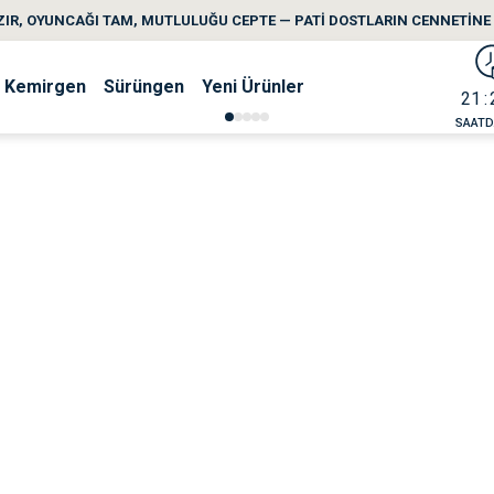
IR, OYUNCAĞI TAM, MUTLULUĞU CEPTE — PATİ DOSTLARIN CENNETİNE 
Kemirgen
Sürüngen
Yeni Ürünler
21
SAAT
D