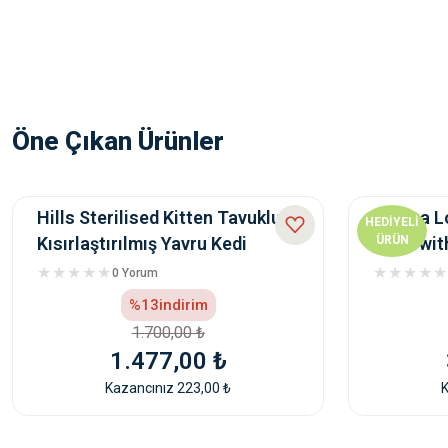
Öne Çıkan Ürünler
Hills Sterilised Kitten Tavuklu
Natura L
HEDİYELİ
Kısırlaştırılmış Yavru Kedi
Food wit
ÜRÜN
Maması 1,5 Kg
Salmon,
0 Yorum
10kg
%13
indirim
1.700,00 ₺
1.477,00 ₺
Kazancınız 223,00 ₺
K