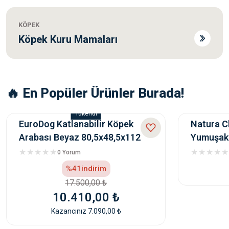
Pro Plan Senior Sensitive Hassas Somonlu Yaşlı
HEDİYELİ
ÜRÜN
KÖPEK
0 Yorum
Köpek Kuru Mamaları
%8
indirim
7.320,00 ₺
6.699,00 ₺
🔥 En Popüler Ürünler Burada!
Kazancınız 621,00 ₺
Tükendi
Hills Puppy Large Tavuklu Büyük Irk Yavru Köpek 
HEDİYELİ
EuroDog Katlanabilir Köpek
Natura C
ÜRÜN
Arabası Beyaz 80,5x48,5x112
Yumuşak 
0 Yorum
Cm
Ödülü 10
0 Yorum
%15
indirim
%41
indirim
2.020,00 ₺
17.500,00 ₺
1.726,00 ₺
10.410,00 ₺
Kazancınız 294,00 ₺
Kazancınız 7.090,00 ₺