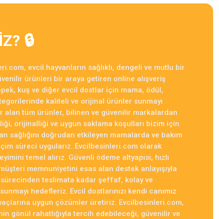
Z? 🔒
%8
indirim
.320,00 ₺
699,00 ₺
ri.com, evcil hayvanların sağlıklı, dengeli ve mutlu bir
enilir ürünleri bir araya getiren online alışveriş
cınız 621,00 ₺
pek, kuş ve diğer evcil dostlar için mama, ödül,
gorilerinde kaliteli ve orijinal ürünler sunmayı
tion Kuzulu Pirinçli Yavru Köpek Maması 3Kg
r alan tüm ürünler, bilinen ve güvenilir markalardan
liği, orijinalliği ve uygun saklama koşulları bizim için
ayvan sağlığını doğrudan etkileyen mamalarda ve bakım
%6
indirim
seçim süreci uygularız. Evcilbesinleri.com olarak
eyimini temel alırız. Güvenli ödeme altyapısı, hızlı
2.040,00 ₺
müşteri memnuniyetini esas alan destek anlayışıyla
1.909,00 ₺
ş sürecinden teslimata kadar şeffaf, kolay ve
Kazancınız 131,00 ₺
 sunmayı hedefleriz. Evcil dostlarınızı kendi canımız
tiyaçlarına uygun çözümler üretiriz. Evcilbesinleri.com,
lsız Yavru Köpek Maması 11,4 Kg
nin gönül rahatlığıyla tercih edebileceği, güvenilir ve