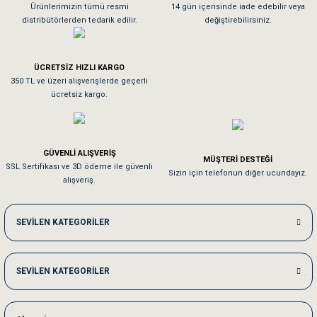
As**** Tu******
Ürünlerimizin tümü resmi
14 gün içerisinde iade edebilir veya
distribütörlerden tedarik edilir.
değiştirebilirsiniz.
Tavşanım kafesinin kalitesine ve paketlemesine bayıldım
ÜCRETSİZ HIZLI KARGO
Sa**** On******
350 TL ve üzeri alışverişlerde geçerli
ücretsiz kargo.
Pamuk için aradığım tüm oyuncaklar mevcut
Em**** Ha****** Ka******
GÜVENLİ ALIŞVERİŞ
MÜŞTERİ DESTEĞİ
SSL Sertifikası ve 3D ödeme ile güvenli
Kedilerim beğeniyorlar. Memnunuz. Uygun fiyatta olması iyi.
Sizin için telefonun diğer ucundayız.
alışveriş.
Me***** Ya******
SEVİLEN KATEGORİLER
Akşam verdiğim sipariş bir sonraki gün elime ulaştı. Jack russell köpeğim se
SEVİLEN KATEGORİLER
Ka***** Ar******
Ufak bir sorun harici sorun olmadı sağolsunlar onuda hemen çözdüler