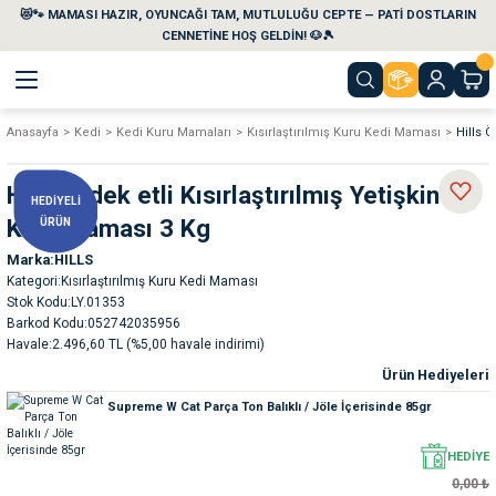
😻🐾 MAMASI HAZIR, OYUNCAĞI TAM, MUTLULUĞU CEPTE — PATİ DOSTLARIN
Geri Dön
Geri Dön
Geri Dön
Geri Dön
Geri Dön
Geri Dön
CENNETİNE HOŞ GELDİN! 🐶🎾
Anasayfa
Kedi
Kedi Kuru Mamaları
Kısırlaştırılmış Kuru Kedi Maması
Hills Ö
aları
maları
eri
emi
Hills Ördek etli Kısırlaştırılmış Yetişkin
HEDİYELİ
i
sleri
kvaryumları
Kedi Maması 3 Kg
ÜRÜN
Marka
HILLS
e Temizlik Ürünleri
eleri
ı
suarları
Kategori
Kısırlaştırılmış Kuru Kedi Maması
Stok Kodu
LY.01353
rları
leri
ler
ğı
Barkod Kodu
052742035956
Havale
2.496,60 TL (%5,00 havale indirimi)
Ürün Hediyeleri
ları
rünleri
ları
Supreme W Cat Parça Ton Balıklı / Jöle İçerisinde 85gr
rı
maları
rı
suarları
HEDİYE
0,00 ₺
nleri
rünleri
ğı