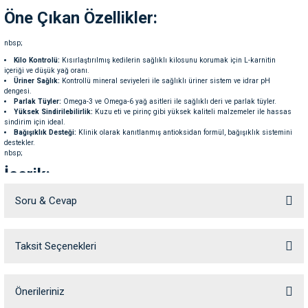
ve Temizlik
rı
Öne Çıkan Özellikler:
nbsp;
e Ek Besinler
ı
Kilo Kontrolü:
Kısırlaştırılmış kedilerin sağlıklı kilosunu korumak için L-karnitin
içeriği ve düşük yağ oranı.
Üriner Sağlık:
Kontrollü mineral seviyeleri ile sağlıklı üriner sistem ve idrar pH
Su Kapları
ve Ek Besinleri
dengesi.
Parlak Tüyler:
Omega-3 ve Omega-6 yağ asitleri ile sağlıklı deri ve parlak tüyler.
Yüksek Sindirilebilirlik:
Kuzu eti ve pirinç gibi yüksek kaliteli malzemeler ile hassas
eri
sindirim için ideal.
Bağışıklık Desteği:
Klinik olarak kanıtlanmış antioksidan formül, bağışıklık sistemini
destekler.
nbsp;
eri
İçerik:
nleri
Soru & Cevap
nbsp;
Ana Bileşenler:
Mısır, balık yağı, hayvansal yağlar, kuzu eti, pirinç, protein hidrolisat,
ları
mineraller, vitaminler ve eser elementler.
nbsp;
Taksit Seçenekleri
Ürün hakkında henüz soru sorulmamış.
Analiz Raporu:
nbsp;
Soru Sor
Önerileriniz
Protein:
%33