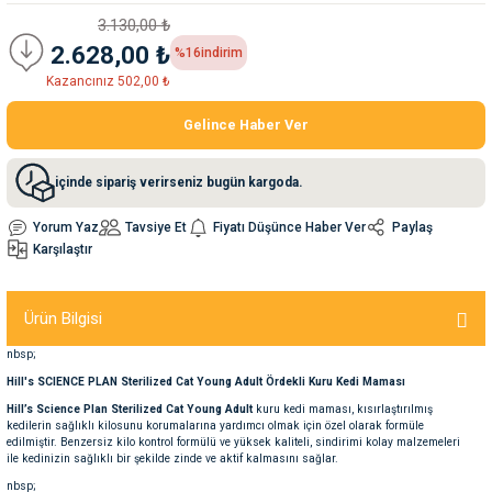
3.130,00 ₺
2.628,00 ₺
%16
indirim
nleri
rünleri
manları
esuarları
Kazancınız 502,00 ₺
Gelince Haber Ver
ntaları
otoru
içinde sipariş verirseniz bugün kargoda.
arı
 Su Kabları
arı
Yorum Yaz
Tavsiye Et
Fiyatı Düşünce Haber Ver
Paylaş
Karşılaştır
anları
Ürün Bilgisi
nları
nbsp;
Hill's SCIENCE PLAN Sterilized Cat Young Adult Ördekli Kuru Kedi Maması
ları
 Kemikleri
Hill’s Science Plan Sterilized Cat Young Adult
kuru kedi maması, kısırlaştırılmış
kedilerin sağlıklı kilosunu korumalarına yardımcı olmak için özel olarak formüle
edilmiştir. Benzersiz kilo kontrol formülü ve yüksek kaliteli, sindirimi kolay malzemeleri
nleri
e Seyahat Ürünleri
ile kedinizin sağlıklı bir şekilde zinde ve aktif kalmasını sağlar.
nbsp;