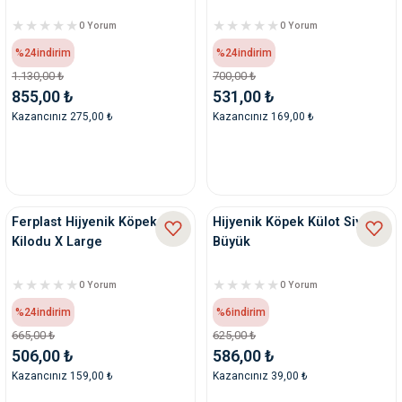
0 Yorum
0 Yorum
%24
indirim
%24
indirim
1.130,00 ₺
700,00 ₺
855,00 ₺
531,00 ₺
Kazancınız 275,00 ₺
Kazancınız 169,00 ₺
Ferplast Hijyenik Köpek
Hijyenik Köpek Külot Siyah
Kilodu X Large
Büyük
0 Yorum
0 Yorum
%24
indirim
%6
indirim
665,00 ₺
625,00 ₺
506,00 ₺
586,00 ₺
Kazancınız 159,00 ₺
Kazancınız 39,00 ₺