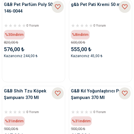
G&B Pet Parfüm Poly 50 Ml
g&b Pet Pati Kremi 50 ml
146-0044
0 Yorum
0 Yorum
%30
indirim
%8
indirim
820,00 ₺
600,00 ₺
576,00 ₺
555,00 ₺
Kazancınız 244,00 ₺
Kazancınız 45,00 ₺
G&B Shih Tzu Köpek
G&B Kıl Yoğunlaştırıcı Pet
Şampuanı 370 Ml
Şampuan 370 Ml
0 Yorum
0 Yorum
%31
indirim
%31
indirim
900,00 ₺
900,00 ₺