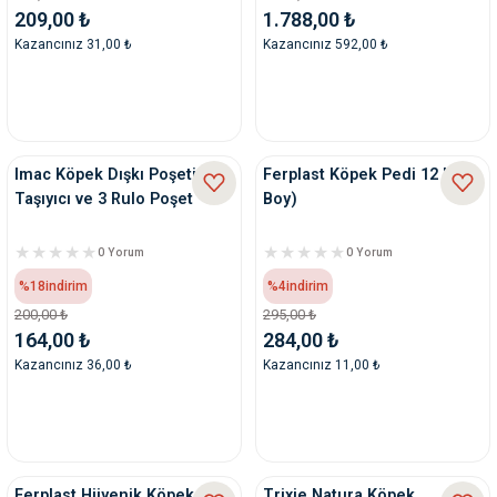
209,00 ₺
1.788,00 ₺
Kazancınız 31,00 ₺
Kazancınız 592,00 ₺
Imac Köpek Dışkı Poşeti
Ferplast Köpek Pedi 12 li (2
Taşıyıcı ve 3 Rulo Poşet
Boy)
0 Yorum
0 Yorum
%18
indirim
%4
indirim
200,00 ₺
295,00 ₺
164,00 ₺
284,00 ₺
Kazancınız 36,00 ₺
Kazancınız 11,00 ₺
Ferplast Hijyenik Köpek
Trixie Natura Köpek