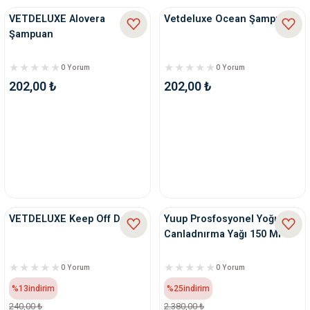
VETDELUXE Alovera
Vetdeluxe Ocean Şampuan
Şampuan
0 Yorum
0 Yorum
202,00 ₺
202,00 ₺
VETDELUXE Keep Off Dogs
Yuup Prosfosyonel Yoğun
Canladnırma Yağı 150 Ml
0 Yorum
0 Yorum
%13
indirim
%25
indirim
240,00 ₺
2.380,00 ₺