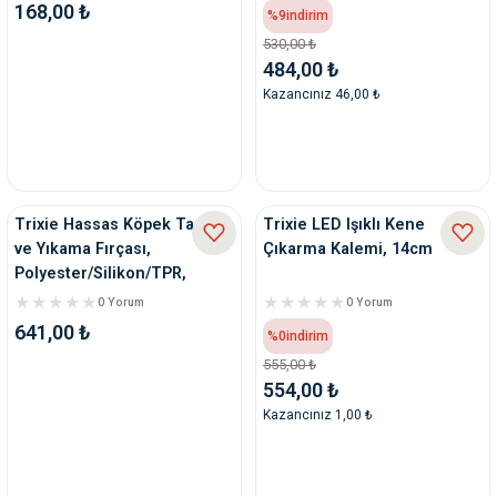
168,00 ₺
%9
indirim
530,00 ₺
484,00 ₺
Kazancınız 46,00 ₺
Trixie Hassas Köpek Tarama
Trixie LED Işıklı Kene
ve Yıkama Fırçası,
Çıkarma Kalemi, 14cm
Polyester/Silikon/TPR,
11x14c
0 Yorum
0 Yorum
641,00 ₺
%0
indirim
555,00 ₺
554,00 ₺
Kazancınız 1,00 ₺