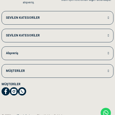
alışveriş.
Me***** Ya******
SEVİLEN KATEGORİLER
Akşam verdiğim sipariş bir sonraki gün elime ulaştı. Jack russell köpeğim se
SEVİLEN KATEGORİLER
Ka***** Ar******
Ufak bir sorun harici sorun olmadı sağolsunlar onuda hemen çözdüler
Alışveriş
MÜŞTERİLER
MÜŞTERİLER