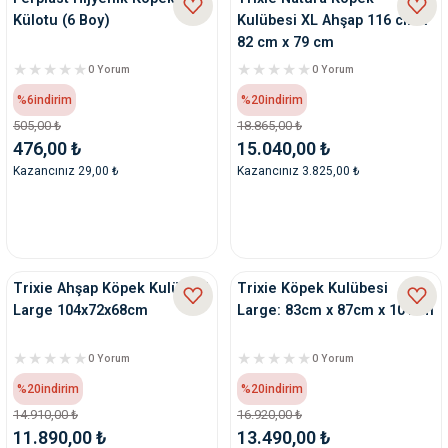
Külotu (6 Boy)
Kulübesi XL Ahşap 116 cm x
82 cm x 79 cm
0 Yorum
0 Yorum
%6
indirim
%20
indirim
505,00 ₺
18.865,00 ₺
476,00 ₺
15.040,00 ₺
Kazancınız 29,00 ₺
Kazancınız 3.825,00 ₺
Trixie Ahşap Köpek Kulübesi
Trixie Köpek Kulübesi
Large 104x72x68cm
Large: 83cm x 87cm x 101cm
0 Yorum
0 Yorum
%20
indirim
%20
indirim
14.910,00 ₺
16.920,00 ₺
11.890,00 ₺
13.490,00 ₺