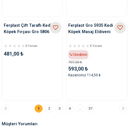
Ferplast Çift Taraflı Kedi
Ferplast Gro 5935 Kedi
Köpek Fırçası Gro 5806
Köpek Masaj Eldiveni
0 Yorum
0 Yorum
481,00 ₺
%16
indirim
707,50 ₺
593,00 ₺
Kazancınız 114,50 ₺
1
2
3
4
..
37
Müşteri Yorumları