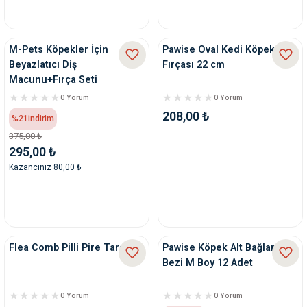
M-Pets Köpekler İçin
Pawise Oval Kedi Köpek
Beyazlatıcı Diş
Fırçası 22 cm
Macunu+Fırça Seti
0 Yorum
0 Yorum
208,00 ₺
%21
indirim
375,00 ₺
295,00 ₺
Kazancınız 80,00 ₺
Flea Comb Pilli Pire Tarağı
Pawise Köpek Alt Bağlama
Bezi M Boy 12 Adet
0 Yorum
0 Yorum