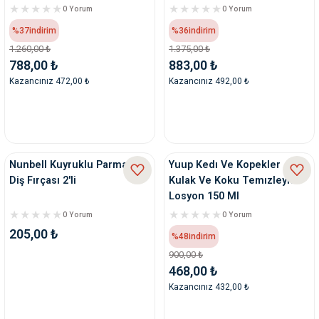
0 Yorum
0 Yorum
%37
indirim
%36
indirim
1.260,00 ₺
1.375,00 ₺
788,00 ₺
883,00 ₺
Kazancınız 472,00 ₺
Kazancınız 492,00 ₺
Nunbell Kuyruklu Parmak
Yuup Kedı Ve Kopekler
Diş Fırçası 2'li
Kulak Ve Koku Temızleyıcı
Losyon 150 Ml
0 Yorum
0 Yorum
205,00 ₺
%48
indirim
900,00 ₺
468,00 ₺
Kazancınız 432,00 ₺