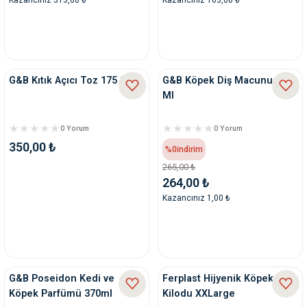
G&B Kıtık Açıcı Toz 175 Gr
G&B Köpek Diş Macunu 75
Ml
0 Yorum
0 Yorum
350,00 ₺
%0
indirim
265,00 ₺
264,00 ₺
Kazancınız 1,00 ₺
G&B Poseidon Kedi ve
Ferplast Hijyenik Köpek
Köpek Parfümü 370ml
Kilodu XXLarge