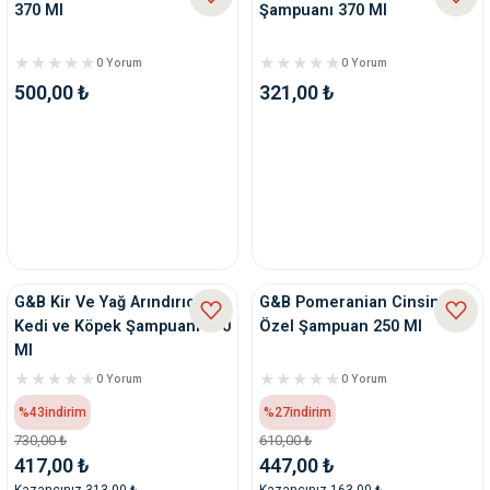
370 Ml
Şampuanı 370 Ml
0 Yorum
0 Yorum
500,00 ₺
321,00 ₺
G&B Kir Ve Yağ Arındırıcı
G&B Pomeranian Cinsine
Kedi ve Köpek Şampuanı 370
Özel Şampuan 250 Ml
Ml
0 Yorum
0 Yorum
%43
indirim
%27
indirim
730,00 ₺
610,00 ₺
417,00 ₺
447,00 ₺
Kazancınız 313,00 ₺
Kazancınız 163,00 ₺