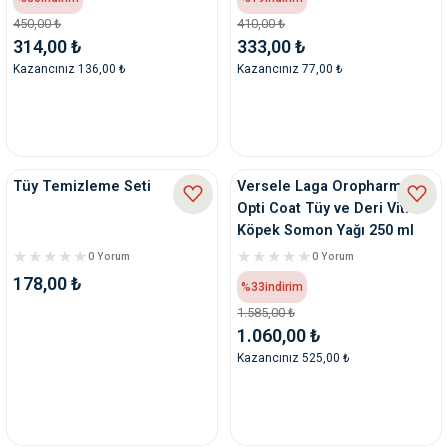
ve Temizlik
rı
450,00 ₺
410,00 ₺
314,00 ₺
333,00 ₺
Kazancınız 136,00 ₺
Kazancınız 77,00 ₺
e Ek Besinler
ı
Su Kapları
ve Ek Besinleri
eri
Tüy Temizleme Seti
Versele Laga Oropharma
Opti Coat Tüy ve Deri Vit.
eri
Köpek Somon Yağı 250 ml
0 Yorum
0 Yorum
nleri
178,00 ₺
%33
indirim
1.585,00 ₺
ları
1.060,00 ₺
Kazancınız 525,00 ₺