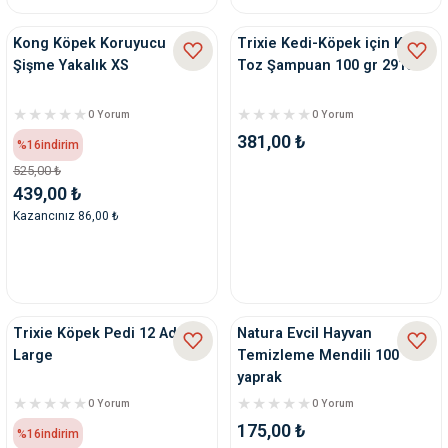
Kong Köpek Koruyucu
Trixie Kedi-Köpek için Kuru
Şişme Yakalık XS
Toz Şampuan 100 gr 29181
0 Yorum
0 Yorum
381,00 ₺
%16
indirim
525,00 ₺
439,00 ₺
Kazancınız 86,00 ₺
Trixie Köpek Pedi 12 Adet
Natura Evcil Hayvan
Large
Temizleme Mendili 100
yaprak
0 Yorum
0 Yorum
175,00 ₺
%16
indirim