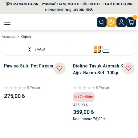
😻🐾 MAMASI HAZIR, OYUNCAĞI TAM, MUTLULUĞU CEPTE — PATİ DOSTLARIN
Geri Dön
Geri Dön
Geri Dön
Geri Dön
Geri Dön
Geri Dön
CENNETİNE HOŞ GELDİN! 🐶🎾
Anasayfa
Köpek
aları
maları
eri
emi
SIRALA
i
sleri
kvaryumları
Pawise Sulu Pet Fırçası
Bioline Tavuk Aromalı Köpek
Ağız Bakım Seti 100gr
e Temizlik Ürünleri
eleri
ı
suarları
0 Yorum
0 Yorum
rları
leri
ler
ğı
275,00 ₺
%17
indirim
435,00 ₺
ları
rünleri
ları
359,00 ₺
Kazancınız 76,00 ₺
rı
maları
rı
suarları
nleri
rünleri
ğı