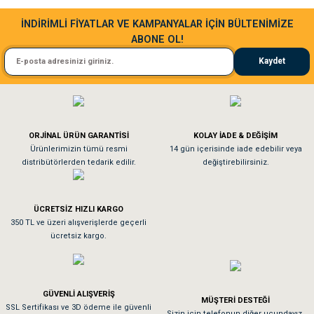
Sa**** Ta******
İNDİRİMLİ FİYATLAR VE KAMPANYALAR İÇİN BÜLTENİMİZE
ABONE OL!
Kedim taze mamaya bayıldı kargo fimrasın da bir sorun yaşadım ve arkadaşlar ço
Kaydet
El**** Ek******
Köpeğim bayıldı hediyeler için teşekkürler
ORJİNAL ÜRÜN GARANTİSİ
KOLAY İADE & DEĞİŞİM
As**** Tu******
Ürünlerimizin tümü resmi
14 gün içerisinde iade edebilir veya
distribütörlerden tedarik edilir.
değiştirebilirsiniz.
Tavşanım kafesinin kalitesine ve paketlemesine bayıldım
ÜCRETSİZ HIZLI KARGO
Sa**** On******
350 TL ve üzeri alışverişlerde geçerli
ücretsiz kargo.
Pamuk için aradığım tüm oyuncaklar mevcut
Em**** Ha****** Ka******
GÜVENLİ ALIŞVERİŞ
MÜŞTERİ DESTEĞİ
SSL Sertifikası ve 3D ödeme ile güvenli
Kedilerim beğeniyorlar. Memnunuz. Uygun fiyatta olması iyi.
Sizin için telefonun diğer ucundayız.