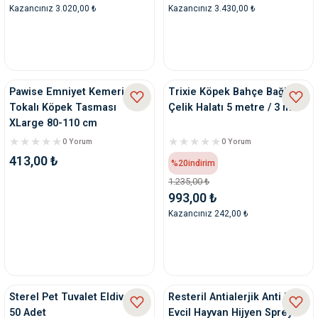
Kazancınız 3.020,00 ₺
Kazancınız 3.430,00 ₺
Pawise Emniyet Kemeri
Trixie Köpek Bahçe Bağlama
Tokalı Köpek Tasması
Çelik Halatı 5 metre / 3 mm
XLarge 80-110 cm
0 Yorum
0 Yorum
413,00 ₺
%20
indirim
1.235,00 ₺
993,00 ₺
Kazancınız 242,00 ₺
Sterel Pet Tuvalet Eldiveni
Resteril Antialerjik Anti Koku
50 Adet
Evcil Hayvan Hijyen Spreyi