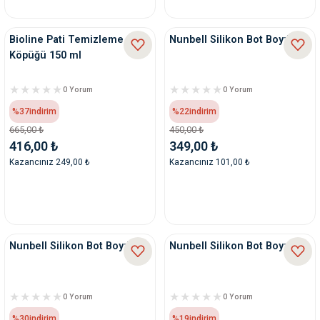
nleri
rünleri
manları
esuarları
Bioline Pati Temizleme
Nunbell Silikon Bot Boy:M
Köpüğü 150 ml
0 Yorum
0 Yorum
ntaları
otoru
%37
indirim
%22
indirim
665,00 ₺
450,00 ₺
416,00 ₺
349,00 ₺
arı
 Su Kabları
arı
Kazancınız 249,00 ₺
Kazancınız 101,00 ₺
anları
nları
Nunbell Silikon Bot Boy:L
Nunbell Silikon Bot Boy:S
ları
 Kemikleri
nleri
e Seyahat Ürünleri
0 Yorum
0 Yorum
%30
indirim
%19
indirim