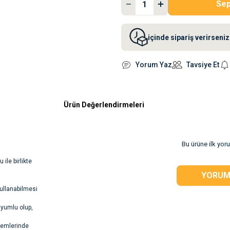
Sep
içinde sipariş verirsen
Yorum Yaz
Tavsiye Et
Ürün Değerlendirmeleri
Bu ürüne ilk yor
ile birlikte
YORUM
ullanabilmesi
uyumlu olup,
önemlerinde