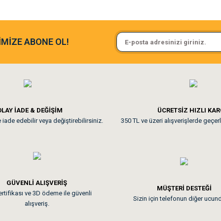
argo fimrasın da bir sorun yaşadım ve arkadaşlar çok hızlı bir şekil de
Sa**** On******
İMİZE ABONE OL!
ine ve paketlemesine bayıldım
Pamuk için aradığım tüm oyuncak
**
LAY İADE & DEĞİŞİM
ÜCRETSİZ HIZLI KA
iade edebilir veya değiştirebilirsiniz.
350 TL ve üzeri alışverişlerde geçerl
nunuz. Uygun fiyatta olması iyi.
GÜVENLİ ALIŞVERİŞ
 sonraki gün elime ulaştı. Jack russell köpeğim severek yedi. Tüy dur
MÜŞTERİ DESTEĞİ
rtifikası ve 3D ödeme ile güvenli
Sizin için telefonun diğer ucun
alışveriş.