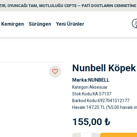
IR, OYUNCAĞI TAM, MUTLULUĞU CEPTE — PATİ DOSTLARIN CENNETİNE 
Kemirgen
Sürüngen
Yeni Ürünler
Nunbell Köpek
Marka
NUNBELL
Kategori
Aksesuar
Stok Kodu
KA.57137
Barkod Kodu
6927041512177
Havale
147,25 TL (%5,00 havale in
155,00 ₺