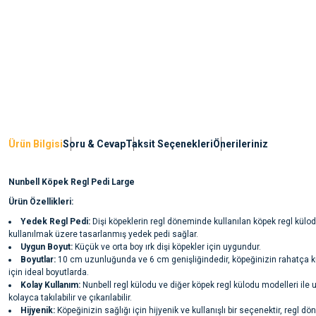
Ürün Bilgisi
Soru & Cevap
Taksit Seçenekleri
Önerileriniz
Nunbell Köpek Regl Pedi Large
Ürün Özellikleri:
Yedek Regl Pedi:
Dişi köpeklerin regl döneminde kullanılan köpek regl külodu 
kullanılmak üzere tasarlanmış yedek pedi sağlar.
Uygun Boyut:
Küçük ve orta boy ırk dişi köpekler için uygundur.
Boyutlar:
10 cm uzunluğunda ve 6 cm genişliğindedir, köpeğinizin rahatça k
için ideal boyutlarda.
Kolay Kullanım:
Nunbell regl külodu ve diğer köpek regl külodu modelleri ile 
kolayca takılabilir ve çıkarılabilir.
Hijyenik:
Köpeğinizin sağlığı için hijyenik ve kullanışlı bir seçenektir, regl d