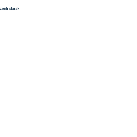
zenli olarak
rsiz gördüğünüz