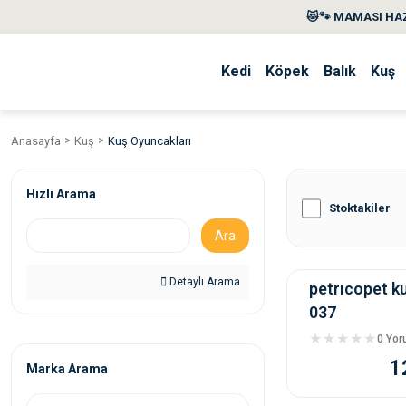
😻🐾 MAMASI HAZ
Kedi
Köpek
Balık
Kuş
Anasayfa
Kuş
Kuş Oyuncakları
Hızlı Arama
Stoktakiler
Ara
Detaylı Arama
petrıcopet k
037
0 Yo
1
Marka Arama