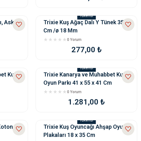
Tükendi
 Askılı,
Trixie Kuş Ağaç Dalı Y Tünek 35
Cm /ø 18 Mm
0 Yorum
277,00 ₺
Tükendi
bet Kuşu
Trixie Kanarya ve Muhabbet Kuşu
Oyun Parkı 41 x 55 x 41 Cm
0 Yorum
1.281,00 ₺
Tükendi
Koton
Trixie Kuş Oyuncağı Ahşap Oyun
Plakaları 18 x 35 Cm