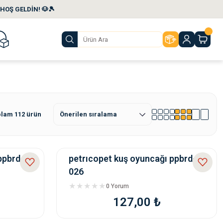
HOŞ GELDİN! 🐶🎾
lam 112 ürün
ppbrd-
petrıcopet kuş oyuncağı ppbrd-
026
0 Yorum
127,00 ₺