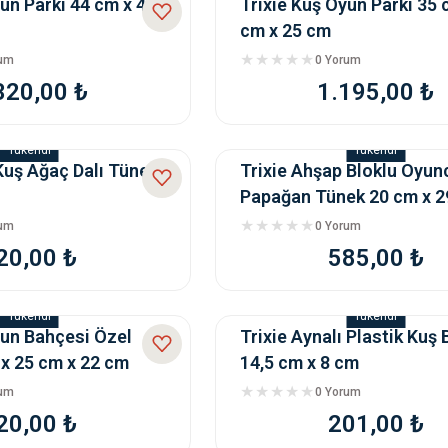
un Parkı 44 cm x 44
Trixie Kuş Oyun Parkı 35 
cm x 25 cm
rum
0 Yorum
320,00 ₺
1.195,00 ₺
Tükendi
Tükendi
 Kuş Ağaç Dalı Tünek
Trixie Ahşap Bloklu Oyun
Papağan Tünek 20 cm x 2
rum
0 Yorum
20,00 ₺
585,00 ₺
Tükendi
Tükendi
yun Bahçesi Özel
Trixie Aynalı Plastik Kuş
x 25 cm x 22 cm
14,5 cm x 8 cm
rum
0 Yorum
20,00 ₺
201,00 ₺