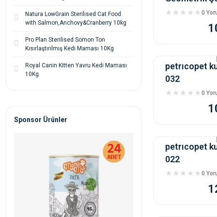
0 Yo
Natura LowGrain Sterilised Cat Food
with Salmon,Anchovy&Cranberry 10kg
1
Pro Plan Sterilised Somon Ton
Kısırlaştırılmış Kedi Maması 10Kg
petrıcopet k
Royal Canin Kitten Yavru Kedi Maması
10Kg
032
0 Yo
1
Sponsor Ürünler
petrıcopet k
022
0 Yo
1