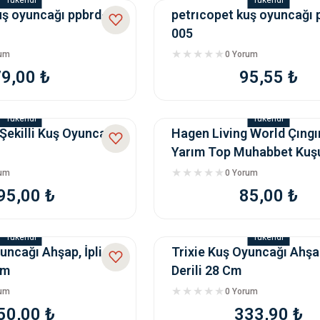
Tükendi
Tükendi
uş oyuncağı ppbrd-
petrıcopet kuş oyuncağı 
005
rum
0 Yorum
79,00 ₺
95,55 ₺
Tükendi
Tükendi
 Şekilli Kuş Oyuncak
Hagen Living World Çıngır
Yarım Top Muhabbet Kuş
Oyuncağı 81714
rum
0 Yorum
95,00 ₺
85,00 ₺
Tükendi
Tükendi
uncağı Ahşap, İpli
Trixie Kuş Oyuncağı Ahşa
Cm
Derili 28 Cm
rum
0 Yorum
50,00 ₺
333,90 ₺