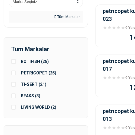
petrıcopet k
Tüm Markalar
023
0 Yo
1
Tüm Markalar
petrıcopet k
ROTIFISH (28)
017
PETRICOPET (25)
0 Yo
TI-SERT (21)
1
BEAKS (3)
LIVING WORLD (2)
petrıcopet k
013
IMAC (1)
0 Yo