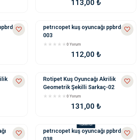
113,00 ₺
ppbrd-
petrıcopet kuş oyuncağı ppbrd-
003
0 Yorum
112,00 ₺
lik
Rotipet Kuş Oyuncağı Akrilik
Geometrik Şekilli Sarkaç-02
0 Yorum
131,00 ₺
Tükendi
ağı
petrıcopet kuş oyuncağı ppbrd-
038