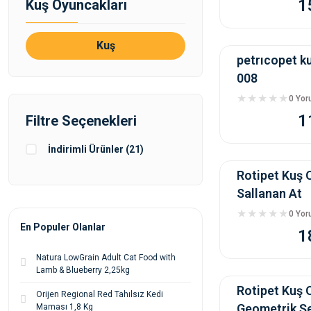
1
Kuş Oyuncakları
Kuş
petrıcopet k
008
0 Yo
1
Filtre Seçenekleri
İndirimli Ürünler (21)
Rotipet Kuş 
Sallanan At
0 Yo
En Populer Olanlar
1
Natura LowGrain Adult Cat Food with
Lamb & Blueberry 2,25kg
Rotipet Kuş 
Orijen Regional Red Tahılsız Kedi
Geometrik Şe
Maması 1,8 Kg