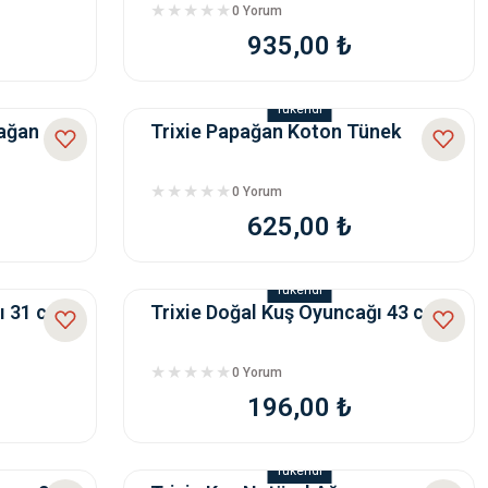
0 Yorum
935,00 ₺
Tükendi
pağan
Trixie Papağan Koton Tünek
0 Yorum
625,00 ₺
Tükendi
ı 31 cm
Trixie Doğal Kuş Oyuncağı 43 cm
0 Yorum
196,00 ₺
Tükendi