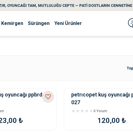
IR, OYUNCAĞI TAM, MUTLULUĞU CEPTE — PATİ DOSTLARIN CENNETİNE 
Kemirgen
Sürüngen
Yeni Ürünler
Top
uş oyuncağı ppbrd-
petrıcopet kuş oyuncağı 
027
rum
0 Yorum
23,00 ₺
120,00 ₺