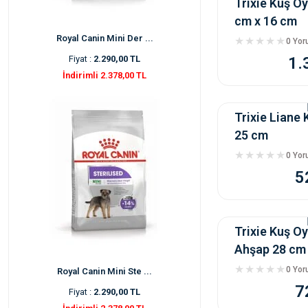
Trixie Kuş Oy
cm x 16 cm
Royal Canin Mini Der ...
0 Yo
Fiyat :
2.290,00 TL
1.
İndirimli 2.378,00 TL
Trixie Liane
25 cm
0 Yo
5
Trixie Kuş O
Ahşap 28 cm 
0 Yo
Royal Canin Mini Ste ...
7
Fiyat :
2.290,00 TL