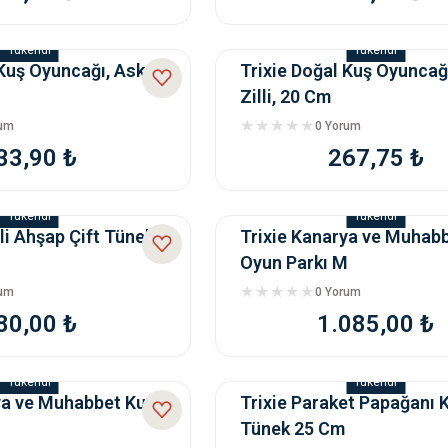
Tükendi
Tükendi
Kuş Oyuncağı, Askılı,
Trixie Doğal Kuş Oyuncağı,
Zilli, 20 Cm
rum
0 Yorum
33,90 ₺
267,75 ₺
Tükendi
Tükendi
lli Ahşap Çift Tünek
Trixie Kanarya ve Muhab
Oyun Parkı M
rum
0 Yorum
80,00 ₺
1.085,00 ₺
Tükendi
Tükendi
ya ve Muhabbet Kuşu
Trixie Paraket Papağanı 
M
Tünek 25 Cm