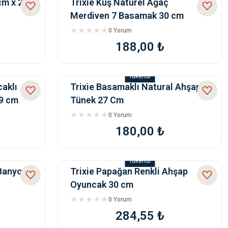
cm x 29
Trixie Kuş Natürel Ağaç
Merdiven 7 Basamak 30 cm
0 Yorum
188,00 ₺
Tükendi
caklı
Trixie Basamaklı Natural Ahşap
9 cm
Tünek 27 Cm
0 Yorum
180,00 ₺
Tükendi
 Banyosu
Trixie Papağan Renkli Ahşap
Oyuncak 30 cm
0 Yorum
284,55 ₺