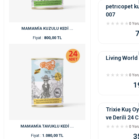
petrıcopet k
007
0 Yo
MAMAMİA KUZULU KEDİ ...
Fiyat :
800,00 TL
Living World
0 Yo
1
Trixie Kuş Oy
ve Derili 24 
MAMAMİA TAVUKLU KEDİ ...
0 Yo
3
Fiyat :
1.080,00 TL