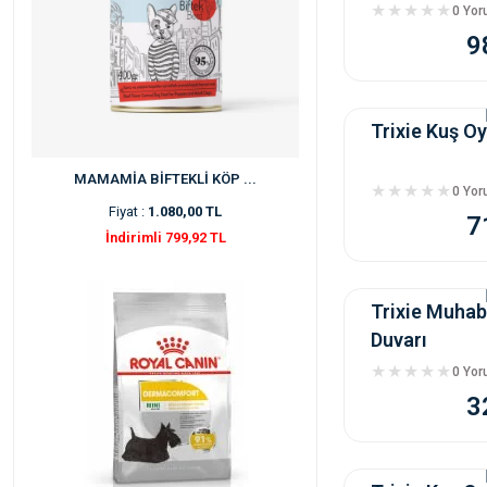
0 Yo
9
Trixie Kuş O
MAMAMİA BİFTEKLİ KÖP ...
0 Yo
Fiyat :
1.080,00 TL
7
İndirimli 799,92 TL
Trixie Muha
Duvarı
0 Yo
3