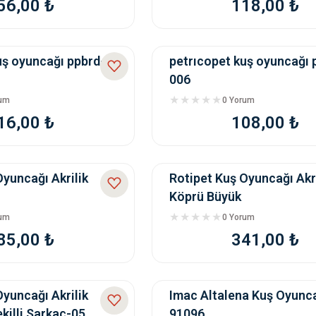
56,00 ₺
118,00 ₺
uş oyuncağı ppbrd-
petrıcopet kuş oyuncağı 
006
rum
0 Yorum
16,00 ₺
108,00 ₺
Oyuncağı Akrilik
Rotipet Kuş Oyuncağı Akri
Köprü Büyük
rum
0 Yorum
85,00 ₺
341,00 ₺
Oyuncağı Akrilik
Imac Altalena Kuş Oyunc
killi Sarkaç-05
91096