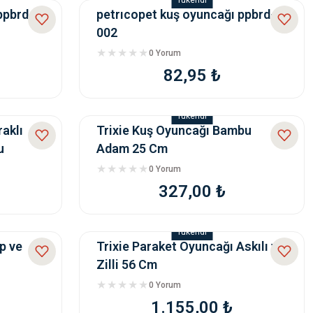
Tükendi
ppbrd-
petrıcopet kuş oyuncağı ppbrd-
002
0 Yorum
82,95 ₺
Tükendi
aklı
Trixie Kuş Oyuncağı Bambu
u
Adam 25 Cm
0 Yorum
327,00 ₺
Tükendi
p ve
Trixie Paraket Oyuncağı Askılı ve
Zilli 56 Cm
0 Yorum
1.155,00 ₺