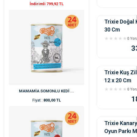
İndirimli 799,92 TL
Trixie Doğal 
30 Cm
0 Yo
3
Trixie Kuş Zi
12 x 20 Cm
0 Yo
MAMAMİA SOMONLU KEDİ ...
1
Fiyat :
800,00 TL
Trixie Kanar
Oyun Parkı 