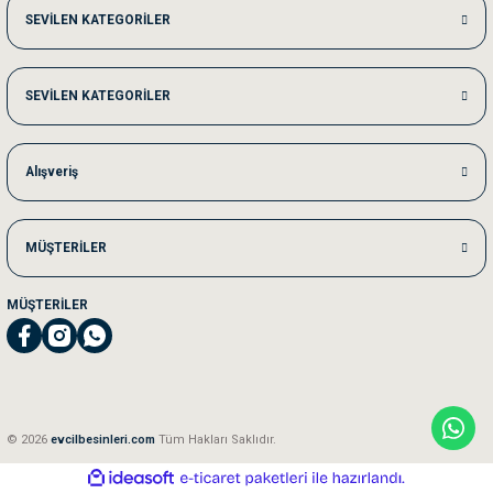
SEVİLEN KATEGORİLER
Akşam verdiğim sipariş bir sonraki gün elime ulaştı. Jack russell köpeğim se
SEVİLEN KATEGORİLER
Ka***** Ar******
Ufak bir sorun harici sorun olmadı sağolsunlar onuda hemen çözdüler
Alışveriş
MÜŞTERİLER
MÜŞTERİLER
© 2026
evcilbesinleri.com
Tüm Hakları Saklıdır.
ideasoft
ile
e-