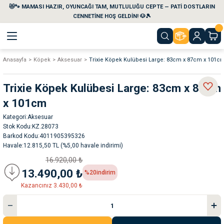
😻🐾 MAMASI HAZIR, OYUNCAĞI TAM, MUTLULUĞU CEPTE — PATİ DOSTLARIN
Geri Dön
Geri Dön
Geri Dön
Geri Dön
Geri Dön
Geri Dön
CENNETİNE HOŞ GELDİN! 🐶🎾
Anasayfa
Köpek
Aksesuar
Trixie Köpek Kulübesi Large: 83cm x 87cm x 101c
aları
maları
eri
emi
Trixie Köpek Kulübesi Large: 83cm x 87cm
i
sleri
kvaryumları
x 101cm
Kategori
Aksesuar
e Temizlik Ürünleri
eleri
ı
suarları
Stok Kodu
KZ.28073
Barkod Kodu
4011905395326
rları
leri
ler
ğı
Havale
12.815,50 TL (%5,00 havale indirimi)
16.920,00 ₺
ları
rünleri
ları
13.490,00 ₺
%20
indirim
Kazancınız 3.430,00 ₺
rı
maları
rı
suarları
nleri
rünleri
ğı