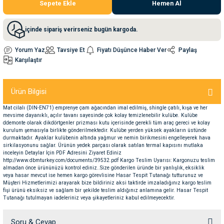
Sepete Ekle
Hemen Al
nleri
rünleri
manları
esuarları
içinde sipariş verirseniz bugün kargoda.
Yorum Yaz
Tavsiye Et
Fiyatı Düşünce Haber Ver
Paylaş
Karşılaştır
ntaları
otoru
Ürün Bilgisi
arı
 Su Kabları
arı
Mat cilalı (DIN-EN71) emprenye çam ağacından imal edilmiş, shingle çatılı, kışa ve her
mevsime dayanıklı, açılır tavanı sayesinde çok kolay temizlenebilir kulübe. Kulübe
ddemonte olarak dikdörtgenler prizması kutu içerisinde gerekli tüm araç gereci ve kolay
anları
kurulum şemasıyla birlikte gönderilmektedir. Kulübe yerden yüksek ayakların üstünde
durmaktadır. Ayaklar kulübenin altında yağmur ve nemin birikmesini engelleyerek hava
sirkilasyonunu sağlar. Ürünün yedek parçası olarak satılan termal kapısını mutlaka
inceleyin Detaylar İçin PDF Adresini Ziyaret Ediniz
nları
http://www.dbmturkey.com/documents/39532.pdf Kargo Teslim Uyarısı: Kargonuzu teslim
almadan önce ürününüzü kontrol ediniz..Size gönderilen üründe bir yanlışlık, eksiklik
veya hasar mevcut ise hemen kargo görevlisine Hasar Tespit Tutanağı tutturunuz ve
ları
 Kemikleri
Müşteri Hizmetlerimizi arayarak bize bildiriniz aksi taktirde imzaladığınız kargo teslim
fişi ürünü eksiksiz ve sağlam bir şekilde teslim aldığınız anlamına gelir. Hasar Tespit
Tutanağı tutulmayan iadeleriniz veya şikayetleriniz kabul edilmeyecektir.
nleri
e Seyahat Ürünleri
Soru & Cevap