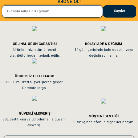
ABONE OL!
Kedim taze mamaya bayıldı kargo fimrasın da bir sorun yaşadım ve arkadaşlar ço
Kaydet
El**** Ek******
Gönder
Köpeğim bayıldı hediyeler için teşekkürler
ORJİNAL ÜRÜN GARANTİSİ
KOLAY İADE & DEĞİŞİM
As**** Tu******
Ürünlerimizin tümü resmi
14 gün içerisinde iade edebilir veya
distribütörlerden tedarik edilir.
değiştirebilirsiniz.
Tavşanım kafesinin kalitesine ve paketlemesine bayıldım
ÜCRETSİZ HIZLI KARGO
Sa**** On******
350 TL ve üzeri alışverişlerde geçerli
ücretsiz kargo.
Pamuk için aradığım tüm oyuncaklar mevcut
Em**** Ha****** Ka******
GÜVENLİ ALIŞVERİŞ
MÜŞTERİ DESTEĞİ
SSL Sertifikası ve 3D ödeme ile güvenli
Kedilerim beğeniyorlar. Memnunuz. Uygun fiyatta olması iyi.
Sizin için telefonun diğer ucundayız.
alışveriş.
Me***** Ya******