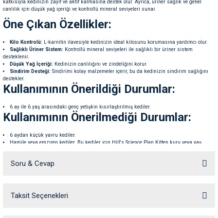
katkısıyla kedinizin zayıf ve aktif kalmasına destek olur. Ayrıca, üriner sağlık ve genel
ve Temizlik
rı
canlılık için düşük yağ içeriği ve kontrollü mineral seviyeleri sunar.
Öne Çıkan Özellikler:
e Ek Besinler
ı
Kilo Kontrolü:
L-karnitin ilavesiyle kedinizin ideal kilosunu korumasına yardımcı olur.
Sağlıklı Üriner Sistem:
Kontrollü mineral seviyeleri ile sağlıklı bir üriner sistem
desteklenir.
Su Kapları
ve Ek Besinleri
Düşük Yağ İçeriği:
Kedinizin canlılığını ve zindeliğini korur.
Sindirim Desteği:
Sindirimi kolay malzemeler içerir, bu da kedinizin sindirim sağlığını
destekler.
eri
Kullanımının Önerildiği Durumlar:
6 ay ile 6 yaş arasındaki genç yetişkin kısırlaştırılmış kediler.
eri
Kullanımının Önerilmediği Durumlar:
nleri
6 aydan küçük yavru kediler.
Hamile veya emziren kediler. Bu kediler için Hill's Science Plan Kitten kuru veya yaş
mamaları önerilir.
İçerik:
ları
Soru & Cevap
Ana Bileşenler:
Mısır, Tavuk ve Hindi Proteini (%16), Mısır Glüteni Unu, Ördek Proteini
(%4), Hayvansal Yağ, Mineraller, Balık Yağı.
Analiz Raporu:
Taksit Seçenekleri
Ürün hakkında henüz soru sorulmamış.
Protein:
%32