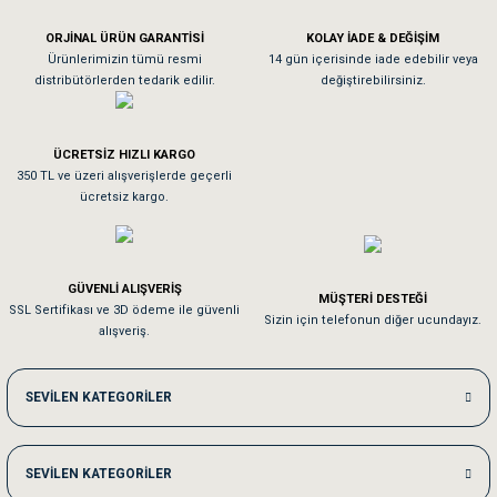
ORJİNAL ÜRÜN GARANTİSİ
KOLAY İADE & DEĞİŞİM
As**** Tu******
Ürünlerimizin tümü resmi
14 gün içerisinde iade edebilir veya
distribütörlerden tedarik edilir.
değiştirebilirsiniz.
Tavşanım kafesinin kalitesine ve paketlemesine bayıldım
ÜCRETSİZ HIZLI KARGO
Sa**** On******
350 TL ve üzeri alışverişlerde geçerli
ücretsiz kargo.
Pamuk için aradığım tüm oyuncaklar mevcut
Em**** Ha****** Ka******
GÜVENLİ ALIŞVERİŞ
MÜŞTERİ DESTEĞİ
SSL Sertifikası ve 3D ödeme ile güvenli
Kedilerim beğeniyorlar. Memnunuz. Uygun fiyatta olması iyi.
Sizin için telefonun diğer ucundayız.
alışveriş.
Me***** Ya******
SEVİLEN KATEGORİLER
Akşam verdiğim sipariş bir sonraki gün elime ulaştı. Jack russell köpeğim se
SEVİLEN KATEGORİLER
Ka***** Ar******