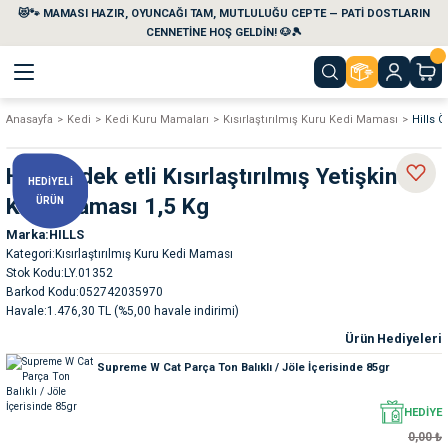
😻🐾 MAMASI HAZIR, OYUNCAĞI TAM, MUTLULUĞU CEPTE — PATİ DOSTLARIN
Geri Dön
Geri Dön
Geri Dön
Geri Dön
Geri Dön
Geri Dön
CENNETİNE HOŞ GELDİN! 🐶🎾
Anasayfa
Kedi
Kedi Kuru Mamaları
Kısırlaştırılmış Kuru Kedi Maması
Hills Ö
aları
maları
eri
emi
Hills Ördek etli Kısırlaştırılmış Yetişkin
HEDİYELİ
i
sleri
kvaryumları
Kedi Maması 1,5 Kg
ÜRÜN
Marka
HILLS
e Temizlik Ürünleri
eleri
ı
suarları
Kategori
Kısırlaştırılmış Kuru Kedi Maması
Stok Kodu
LY.01352
rları
leri
ler
ğı
Barkod Kodu
052742035970
Havale
1.476,30 TL (%5,00 havale indirimi)
Ürün Hediyeleri
ları
rünleri
ları
Supreme W Cat Parça Ton Balıklı / Jöle İçerisinde 85gr
rı
maları
rı
suarları
HEDİYE
0,00 ₺
nleri
rünleri
ğı