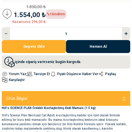
1.850,00 ₺
1.554,00 ₺
%16
indirim
nleri
rünleri
manları
esuarları
Kazancınız 296,00 ₺
ntaları
otoru
Sepete Ekle
Hemen Al
arı
 Su Kabları
arı
içinde sipariş verirseniz bugün kargoda.
Yorum Yaz
Tavsiye Et
Fiyatı Düşünce Haber Ver
Paylaş
anları
Karşılaştır
nları
Ürün Bilgisi
ları
 Kemikleri
Hill's SCIENCE PLAN Ördekli Kısırlaştırılmış Kedi Maması (1.5 kg)
Hill's Science Plan Sterilized Cat Adult, kısırlaştırılmış kediler için özel olarak formüle
edilmiş bir kuru kedi mamasıdır. Bu mama, kısırlaştırılmış kedinizin ideal kilosunu
nleri
e Seyahat Ürünleri
korumasına yardımcı olmak için benzersiz bir Kilo Kontrol Formülü içerir. Yüksek kaliteli,
sindirimi kolay malzemelerle üretilmiş olup, klinik olarak kanıtlanmış L-karnitin