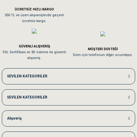
ÜCRETSİZ HIZLI KARGO
Sa**** On******
350 TL ve üzeri alışverişlerde geçerli
ücretsiz kargo.
Pamuk için aradığım tüm oyuncaklar mevcut
Em**** Ha****** Ka******
GÜVENLİ ALIŞVERİŞ
MÜŞTERİ DESTEĞİ
SSL Sertifikası ve 3D ödeme ile güvenli
Kedilerim beğeniyorlar. Memnunuz. Uygun fiyatta olması iyi.
Sizin için telefonun diğer ucundayız.
alışveriş.
Me***** Ya******
SEVİLEN KATEGORİLER
Akşam verdiğim sipariş bir sonraki gün elime ulaştı. Jack russell köpeğim se
SEVİLEN KATEGORİLER
Ka***** Ar******
Ufak bir sorun harici sorun olmadı sağolsunlar onuda hemen çözdüler
Alışveriş