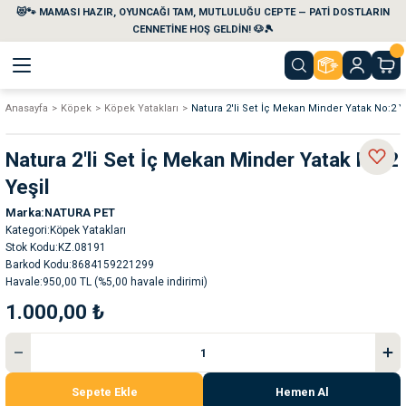
😻🐾 MAMASI HAZIR, OYUNCAĞI TAM, MUTLULUĞU CEPTE — PATİ DOSTLARIN
Geri Dön
Geri Dön
Geri Dön
Geri Dön
Geri Dön
Geri Dön
CENNETİNE HOŞ GELDİN! 🐶🎾
Anasayfa
Köpek
Köpek Yatakları
Natura 2'li Set İç Mekan Minder Yatak No:2 Y
aları
maları
eri
emi
Natura 2'li Set İç Mekan Minder Yatak No:2
i
sleri
kvaryumları
Yeşil
Marka
NATURA PET
e Temizlik Ürünleri
eleri
ı
suarları
Kategori
Köpek Yatakları
Stok Kodu
KZ.08191
rları
leri
ler
ğı
Barkod Kodu
8684159221299
Havale
950,00 TL (%5,00 havale indirimi)
1.000,00 ₺
ları
rünleri
ları
rı
maları
rı
suarları
Sepete Ekle
Hemen Al
nleri
rünleri
ğı