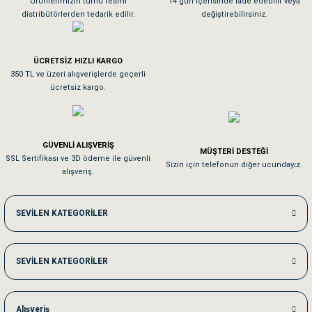
Ürünlerimizin tümü resmi
14 gün içerisinde iade edebilir veya
distribütörlerden tedarik edilir.
değiştirebilirsiniz.
Tavşanım kafesinin kalitesine ve paketlemesine bayıldım
ÜCRETSİZ HIZLI KARGO
Sa**** On******
350 TL ve üzeri alışverişlerde geçerli
ücretsiz kargo.
Pamuk için aradığım tüm oyuncaklar mevcut
Em**** Ha****** Ka******
GÜVENLİ ALIŞVERİŞ
MÜŞTERİ DESTEĞİ
SSL Sertifikası ve 3D ödeme ile güvenli
Kedilerim beğeniyorlar. Memnunuz. Uygun fiyatta olması iyi.
Sizin için telefonun diğer ucundayız.
alışveriş.
Me***** Ya******
SEVİLEN KATEGORİLER
Akşam verdiğim sipariş bir sonraki gün elime ulaştı. Jack russell köpeğim se
SEVİLEN KATEGORİLER
Ka***** Ar******
Ufak bir sorun harici sorun olmadı sağolsunlar onuda hemen çözdüler
Alışveriş