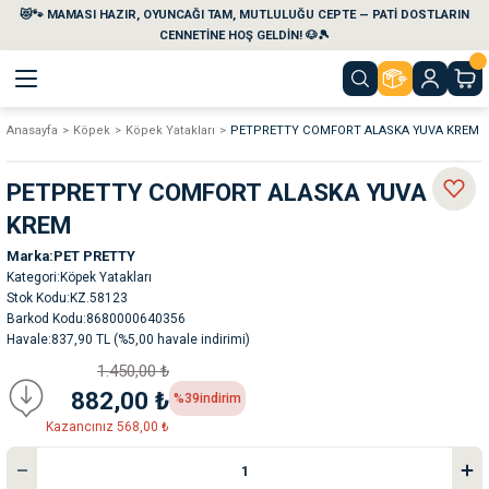
😻🐾 MAMASI HAZIR, OYUNCAĞI TAM, MUTLULUĞU CEPTE — PATİ DOSTLARIN
Geri Dön
Geri Dön
Geri Dön
Geri Dön
Geri Dön
Geri Dön
CENNETİNE HOŞ GELDİN! 🐶🎾
Anasayfa
Köpek
Köpek Yatakları
PETPRETTY COMFORT ALASKA YUVA KREM
aları
maları
eri
emi
PETPRETTY COMFORT ALASKA YUVA
i
sleri
kvaryumları
KREM
Marka
PET PRETTY
e Temizlik Ürünleri
eleri
ı
suarları
Kategori
Köpek Yatakları
Stok Kodu
KZ.58123
rları
leri
ler
ğı
Barkod Kodu
8680000640356
Havale
837,90 TL (%5,00 havale indirimi)
1.450,00 ₺
ları
rünleri
ları
882,00 ₺
%39
indirim
Kazancınız 568,00 ₺
rı
maları
rı
suarları
nleri
rünleri
ğı