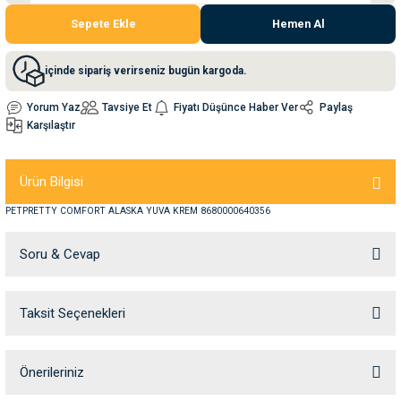
Sepete Ekle
Hemen Al
nleri
rünleri
manları
esuarları
içinde sipariş verirseniz bugün kargoda.
Yorum Yaz
Tavsiye Et
Fiyatı Düşünce Haber Ver
Paylaş
Karşılaştır
ntaları
otoru
Ürün Bilgisi
arı
 Su Kabları
arı
PETPRETTY COMFORT ALASKA YUVA KREM 8680000640356
anları
Soru & Cevap
nları
Taksit Seçenekleri
Ürün hakkında henüz soru sorulmamış.
ları
 Kemikleri
Soru Sor
nleri
e Seyahat Ürünleri
Önerileriniz