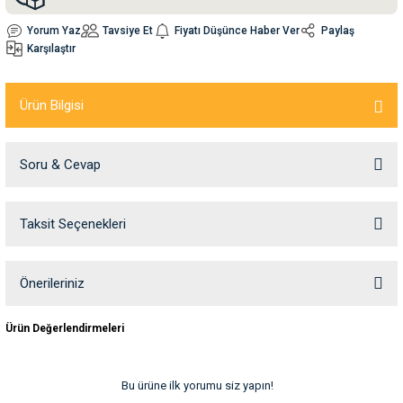
Yorum Yaz
Tavsiye Et
Fiyatı Düşünce Haber Ver
Paylaş
nleri
rünleri
manları
esuarları
Karşılaştır
Ürün Bilgisi
ntaları
otoru
Soru & Cevap
arı
 Su Kabları
arı
Taksit Seçenekleri
Ürün hakkında henüz soru sorulmamış.
anları
nları
Soru Sor
Önerileriniz
Bu ürünün fiyat bilgisi, resim, ürün açıklamalarında ve diğer konularda
ları
 Kemikleri
Ürün Değerlendirmeleri
yetersiz gördüğünüz noktaları öneri formunu kullanarak tarafımıza
iletebilirsiniz.
Görüş ve önerileriniz için teşekkür ederiz.
nleri
e Seyahat Ürünleri
Bu ürüne ilk yorumu siz yapın!