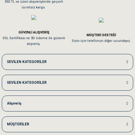
350 TL ve üzeri alışverişlerde geçerli
ücretsiz kargo.
Pamuk için aradığım tüm oyuncaklar mevcut
Em**** Ha****** Ka******
GÜVENLİ ALIŞVERİŞ
MÜŞTERİ DESTEĞİ
SSL Sertifikası ve 3D ödeme ile güvenli
Kedilerim beğeniyorlar. Memnunuz. Uygun fiyatta olması iyi.
Sizin için telefonun diğer ucundayız.
alışveriş.
Me***** Ya******
SEVİLEN KATEGORİLER
Akşam verdiğim sipariş bir sonraki gün elime ulaştı. Jack russell köpeğim se
SEVİLEN KATEGORİLER
Ka***** Ar******
Ufak bir sorun harici sorun olmadı sağolsunlar onuda hemen çözdüler
Alışveriş
MÜŞTERİLER