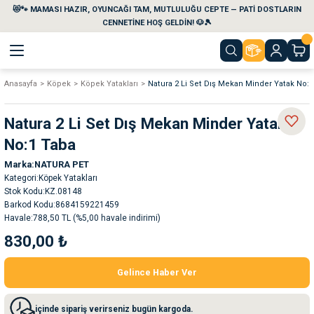
😻🐾 MAMASI HAZIR, OYUNCAĞI TAM, MUTLULUĞU CEPTE — PATİ DOSTLARIN
Geri Dön
Geri Dön
Geri Dön
Geri Dön
Geri Dön
Geri Dön
CENNETİNE HOŞ GELDİN! 🐶🎾
Anasayfa
Köpek
Köpek Yatakları
Natura 2 Li Set Dış Mekan Minder Yatak No:1
aları
maları
eri
emi
Natura 2 Li Set Dış Mekan Minder Yatak
i
sleri
kvaryumları
No:1 Taba
Marka
NATURA PET
e Temizlik Ürünleri
eleri
ı
suarları
Kategori
Köpek Yatakları
Stok Kodu
KZ.08148
rları
leri
ler
ğı
Barkod Kodu
8684159221459
Havale
788,50 TL (%5,00 havale indirimi)
830,00 ₺
ları
rünleri
ları
Gelince Haber Ver
rı
maları
rı
suarları
içinde sipariş verirseniz bugün kargoda.
nleri
rünleri
ğı