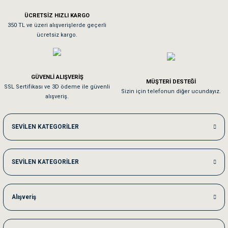
ÜCRETSİZ HIZLI KARGO
Sa**** On******
350 TL ve üzeri alışverişlerde geçerli
ücretsiz kargo.
Pamuk için aradığım tüm oyuncaklar mevcut
Em**** Ha****** Ka******
GÜVENLİ ALIŞVERİŞ
MÜŞTERİ DESTEĞİ
SSL Sertifikası ve 3D ödeme ile güvenli
Kedilerim beğeniyorlar. Memnunuz. Uygun fiyatta olması iyi.
Sizin için telefonun diğer ucundayız.
alışveriş.
Me***** Ya******
SEVİLEN KATEGORİLER
Akşam verdiğim sipariş bir sonraki gün elime ulaştı. Jack russell köpeğim se
SEVİLEN KATEGORİLER
Ka***** Ar******
Ufak bir sorun harici sorun olmadı sağolsunlar onuda hemen çözdüler
Alışveriş