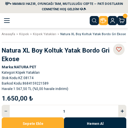
😻🐾 MAMASI HAZIR, OYUNCAĞI TAM, MUTLULUĞU CEPTE — PATİ DOSTLARIN
Geri Dön
Geri Dön
Geri Dön
Geri Dön
Geri Dön
Geri Dön
CENNETİNE HOŞ GELDİN! 🐶🎾
Anasayfa
Köpek
Köpek Yatakları
Natura XL Boy Koltuk Yatak Bordo Gri Ekose
aları
maları
eri
emi
Natura XL Boy Koltuk Yatak Bordo Gri
i
sleri
kvaryumları
Ekose
Marka
NATURA PET
e Temizlik Ürünleri
eleri
ı
suarları
Kategori
Köpek Yatakları
Stok Kodu
KZ.08174
rları
leri
ler
ğı
Barkod Kodu
8684159221589
Havale
1.567,50 TL (%5,00 havale indirimi)
1.650,00 ₺
ları
rünleri
ları
rı
maları
rı
suarları
Sepete Ekle
Hemen Al
nleri
rünleri
ğı