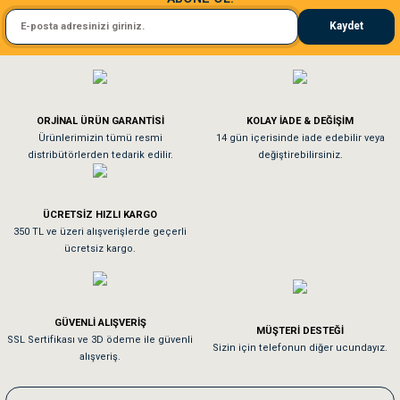
Kedim taze mamaya bayıldı kargo fimrasın da bir sorun yaşadım ve arkadaşlar ço
Kaydet
El**** Ek******
Gönder
Köpeğim bayıldı hediyeler için teşekkürler
ORJİNAL ÜRÜN GARANTİSİ
KOLAY İADE & DEĞİŞİM
As**** Tu******
Ürünlerimizin tümü resmi
14 gün içerisinde iade edebilir veya
distribütörlerden tedarik edilir.
değiştirebilirsiniz.
Tavşanım kafesinin kalitesine ve paketlemesine bayıldım
ÜCRETSİZ HIZLI KARGO
Sa**** On******
350 TL ve üzeri alışverişlerde geçerli
ücretsiz kargo.
Pamuk için aradığım tüm oyuncaklar mevcut
Em**** Ha****** Ka******
GÜVENLİ ALIŞVERİŞ
MÜŞTERİ DESTEĞİ
SSL Sertifikası ve 3D ödeme ile güvenli
Kedilerim beğeniyorlar. Memnunuz. Uygun fiyatta olması iyi.
Sizin için telefonun diğer ucundayız.
alışveriş.
Me***** Ya******