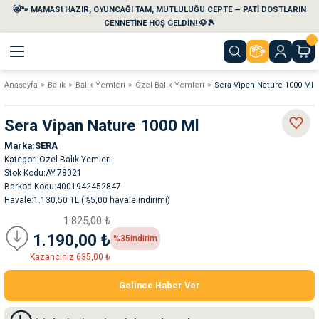
😻🐾 MAMASI HAZIR, OYUNCAĞI TAM, MUTLULUĞU CEPTE — PATİ DOSTLARIN
Geri Dön
Geri Dön
Geri Dön
Geri Dön
Geri Dön
Geri Dön
CENNETİNE HOŞ GELDİN! 🐶🎾
Anasayfa
Balık
Balık Yemleri
Özel Balık Yemleri
Sera Vipan Nature 1000 Ml
aları
maları
eri
emi
Sera Vipan Nature 1000 Ml
i
sleri
kvaryumları
Marka
SERA
Kategori
Özel Balık Yemleri
e Temizlik Ürünleri
eleri
ı
suarları
Stok Kodu
AY.78021
Barkod Kodu
4001942452847
Havale
1.130,50 TL (%5,00 havale indirimi)
rları
leri
ler
ğı
1.825,00 ₺
1.190,00 ₺
%35
indirim
ları
rünleri
ları
Kazancınız 635,00 ₺
rı
maları
rı
suarları
Gelince Haber Ver
nleri
rünleri
ğı