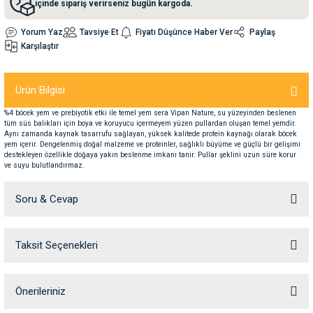
içinde sipariş verirseniz bugün kargoda.
Yorum Yaz
Tavsiye Et
Fiyatı Düşünce Haber Ver
Paylaş
nleri
rünleri
manları
esuarları
Karşılaştır
Ürün Bilgisi
ntaları
otoru
%4 böcek yem ve prebiyotik etki ile temel yem sera Vipan Nature, su yüzeyinden beslenen
tüm süs balıkları için boya ve koruyucu içermeyem yüzen pullardan oluşan temel yemdir.
Aynı zamanda kaynak tasarrufu sağlayan, yüksek kalitede protein kaynağı olarak böcek
arı
 Su Kabları
arı
yem içerir. Dengelenmiş doğal malzeme ve proteinler, sağlıklı büyüme ve güçlü bir gelişimi
destekleyen özellikle doğaya yakın beslenme imkanı tanır. Pullar şeklini uzun süre korur
ve suyu bulutlandırmaz.
anları
Soru & Cevap
nları
Taksit Seçenekleri
Ürün hakkında henüz soru sorulmamış.
ları
 Kemikleri
Soru Sor
nleri
e Seyahat Ürünleri
Önerileriniz