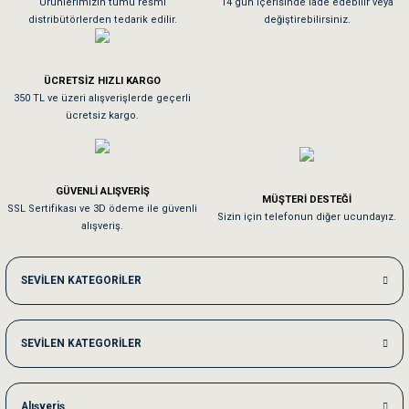
Ürünlerimizin tümü resmi
14 gün içerisinde iade edebilir veya
distribütörlerden tedarik edilir.
değiştirebilirsiniz.
Tavşanım kafesinin kalitesine ve paketlemesine bayıldım
ÜCRETSİZ HIZLI KARGO
Sa**** On******
350 TL ve üzeri alışverişlerde geçerli
ücretsiz kargo.
Pamuk için aradığım tüm oyuncaklar mevcut
Em**** Ha****** Ka******
GÜVENLİ ALIŞVERİŞ
MÜŞTERİ DESTEĞİ
SSL Sertifikası ve 3D ödeme ile güvenli
Kedilerim beğeniyorlar. Memnunuz. Uygun fiyatta olması iyi.
Sizin için telefonun diğer ucundayız.
alışveriş.
Me***** Ya******
SEVİLEN KATEGORİLER
Akşam verdiğim sipariş bir sonraki gün elime ulaştı. Jack russell köpeğim se
SEVİLEN KATEGORİLER
Ka***** Ar******
Ufak bir sorun harici sorun olmadı sağolsunlar onuda hemen çözdüler
Alışveriş