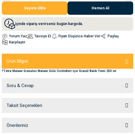
Sepete Ekle
Hemen Al
nleri
rünleri
manları
esuarları
içinde sipariş verirseniz bugün kargoda.
Yorum Yaz
Tavsiye Et
Fiyatı Düşünce Haber Ver
Paylaş
Karşılaştır
ntaları
otoru
Ürün Bilgisi
arı
 Su Kabları
arı
?Tetra Malawi Granules Malawi Gölü Cichlidleri için Granül Balık Yemi 250 ml
anları
Soru & Cevap
nları
Taksit Seçenekleri
Ürün hakkında henüz soru sorulmamış.
ları
 Kemikleri
Soru Sor
nleri
e Seyahat Ürünleri
Önerileriniz