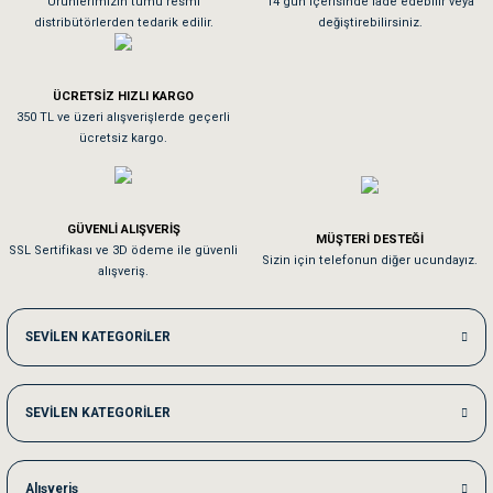
Ürünlerimizin tümü resmi
14 gün içerisinde iade edebilir veya
distribütörlerden tedarik edilir.
değiştirebilirsiniz.
Tavşanım kafesinin kalitesine ve paketlemesine bayıldım
ÜCRETSİZ HIZLI KARGO
Sa**** On******
350 TL ve üzeri alışverişlerde geçerli
ücretsiz kargo.
Pamuk için aradığım tüm oyuncaklar mevcut
Em**** Ha****** Ka******
GÜVENLİ ALIŞVERİŞ
MÜŞTERİ DESTEĞİ
SSL Sertifikası ve 3D ödeme ile güvenli
Kedilerim beğeniyorlar. Memnunuz. Uygun fiyatta olması iyi.
Sizin için telefonun diğer ucundayız.
alışveriş.
Me***** Ya******
SEVİLEN KATEGORİLER
Akşam verdiğim sipariş bir sonraki gün elime ulaştı. Jack russell köpeğim se
SEVİLEN KATEGORİLER
Ka***** Ar******
Ufak bir sorun harici sorun olmadı sağolsunlar onuda hemen çözdüler
Alışveriş