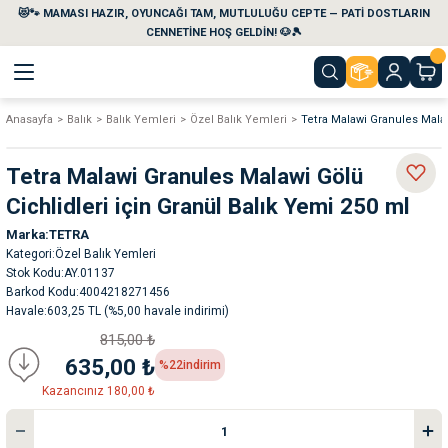
😻🐾 MAMASI HAZIR, OYUNCAĞI TAM, MUTLULUĞU CEPTE — PATİ DOSTLARIN
Geri Dön
Geri Dön
Geri Dön
Geri Dön
Geri Dön
Geri Dön
CENNETİNE HOŞ GELDİN! 🐶🎾
Anasayfa
Balık
Balık Yemleri
Özel Balık Yemleri
Tetra Malawi Granules Malaw
aları
maları
eri
emi
Tetra Malawi Granules Malawi Gölü
i
sleri
kvaryumları
Cichlidleri için Granül Balık Yemi 250 ml
Marka
TETRA
e Temizlik Ürünleri
eleri
ı
suarları
Kategori
Özel Balık Yemleri
Stok Kodu
AY.01137
rları
leri
ler
ğı
Barkod Kodu
4004218271456
Havale
603,25 TL (%5,00 havale indirimi)
815,00 ₺
ları
rünleri
ları
635,00 ₺
%22
indirim
Kazancınız 180,00 ₺
rı
maları
rı
suarları
nleri
rünleri
ğı