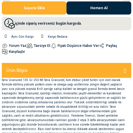
Sepete Ekle
Hemen Al
nleri
rünleri
manları
esuarları
içinde sipariş verirseniz bugün kargoda.
Aynı Gün Kargo
Kargo Bedava
ntaları
otoru
Yorum Yaz
Tavsiye Et
Fiyatı Düşünce Haber Ver
Paylaş
Karşılaştır
arı
 Su Kabları
arı
Ürün Bilgisi
anları
Sera Granured 135 Gr 250 Ml Sera Granured, tüm etobur çiklet türleri için özel olarak
formüle edilmiş yüksek protein oranı ve omega yağı asitlerince zengin değerli yağların
yanı sıra yüksek oranda Krill içeriğe sahip kaliteli ve dengeli granül formda temel besin
nları
kaynağıdır. Sera Granured, içerdiği vitamin, mineraller, çeşitli elementler ve karotenoid
sayesinde dengelenmiş içeriği sayesinde balıklarınızın güçlü gelişimlerini ve sağlıklı bir
sindirim sistemine sahip olmalarına yardımcı olur. Yüksek sindirilebilirliği sebebi ile
ları
 Kemikleri
akvaryum suyunuzdaki yemler sebebi ile oluşabilecek kirliliği en aza indirir. Sera
Granured, düzenli kullanıma bağlı olarak balıklarınızın doğal ortamlarındaki gibi
sağlıklı, canlı ve renkli olduklarını görebilirsiniz. Yemleme Önerisi; Genel yemleme
özelliklerine göre; akvaryumunuzdaki canlıları günde 2 veya 3 defa akvaryumdaki canlı
nleri
e Seyahat Ürünleri
yoğunluğunu göz önünde bulundurarak, canlıların kısa sürede tüketebileceği kadar yem
vererek besleyebilirsiniz. Bazı özel türlerin bu öneriyi dikkate alarak beslenmesi uygun