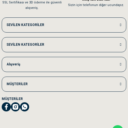
SSL Sertifikası ve 3D ödeme ile güvenli
Kedilerim beğeniyorlar. Memnunuz. Uygun fiyatta olması iyi.
Sizin için telefonun diğer ucundayız.
alışveriş.
Me***** Ya******
SEVİLEN KATEGORİLER
Akşam verdiğim sipariş bir sonraki gün elime ulaştı. Jack russell köpeğim se
SEVİLEN KATEGORİLER
Ka***** Ar******
Ufak bir sorun harici sorun olmadı sağolsunlar onuda hemen çözdüler
Alışveriş
MÜŞTERİLER
MÜŞTERİLER