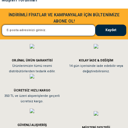
Müşteri Yorumları
Bu ürüne benzer farklı alternatifler olmalı.
Sa**** Ta******
İNDİRİMLİ FİYATLAR VE KAMPANYALAR İÇİN BÜLTENİMİZE
ABONE OL!
Kedim taze mamaya bayıldı kargo fimrasın da bir sorun yaşadım ve arkadaşlar ço
Kaydet
El**** Ek******
Gönder
Köpeğim bayıldı hediyeler için teşekkürler
ORJİNAL ÜRÜN GARANTİSİ
KOLAY İADE & DEĞİŞİM
As**** Tu******
Ürünlerimizin tümü resmi
14 gün içerisinde iade edebilir veya
distribütörlerden tedarik edilir.
değiştirebilirsiniz.
Tavşanım kafesinin kalitesine ve paketlemesine bayıldım
ÜCRETSİZ HIZLI KARGO
Sa**** On******
350 TL ve üzeri alışverişlerde geçerli
ücretsiz kargo.
Pamuk için aradığım tüm oyuncaklar mevcut
Em**** Ha****** Ka******
GÜVENLİ ALIŞVERİŞ
MÜŞTERİ DESTEĞİ