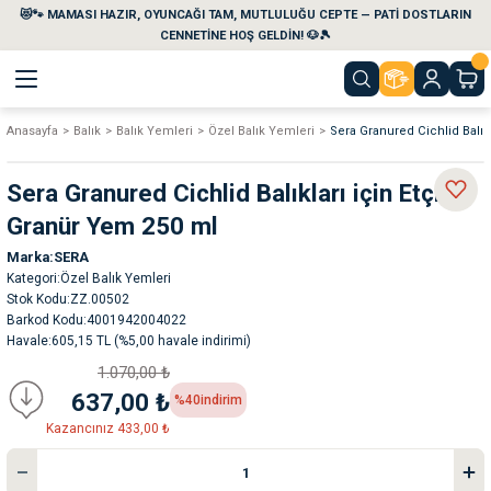
😻🐾 MAMASI HAZIR, OYUNCAĞI TAM, MUTLULUĞU CEPTE — PATİ DOSTLARIN
Geri Dön
Geri Dön
Geri Dön
Geri Dön
Geri Dön
Geri Dön
CENNETİNE HOŞ GELDİN! 🐶🎾
Anasayfa
Balık
Balık Yemleri
Özel Balık Yemleri
Sera Granured Cichlid Balık
aları
maları
eri
emi
Sera Granured Cichlid Balıkları için Etçil
i
sleri
kvaryumları
Granür Yem 250 ml
Marka
SERA
e Temizlik Ürünleri
eleri
ı
suarları
Kategori
Özel Balık Yemleri
Stok Kodu
ZZ.00502
rları
leri
ler
ğı
Barkod Kodu
4001942004022
Havale
605,15 TL (%5,00 havale indirimi)
1.070,00 ₺
ları
rünleri
ları
637,00 ₺
%40
indirim
Kazancınız 433,00 ₺
rı
maları
rı
suarları
nleri
rünleri
ğı