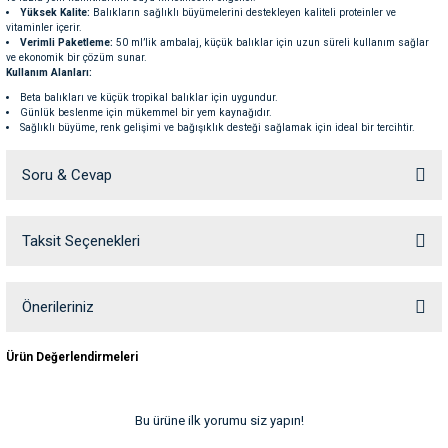
Yüksek Kalite:
Balıkların sağlıklı büyümelerini destekleyen kaliteli proteinler ve
ve Temizlik
rı
vitaminler içerir.
Verimli Paketleme:
50 ml’lik ambalaj, küçük balıklar için uzun süreli kullanım sağlar
ve ekonomik bir çözüm sunar.
e Ek Besinler
ı
Kullanım Alanları:
Beta balıkları ve küçük tropikal balıklar için uygundur.
Günlük beslenme için mükemmel bir yem kaynağıdır.
Su Kapları
ve Ek Besinleri
Sağlıklı büyüme, renk gelişimi ve bağışıklık desteği sağlamak için ideal bir tercihtir.
Kullanım Talimatları:
Balıklarınızın büyüklüğüne göre uygun miktarda yem verin.
eri
Soru & Cevap
Günde birkaç kez küçük porsiyonlarla verilmesi önerilir, balıkların birkaç dakika
içinde yemlerini tüketmesi sağlanmalıdır.
Gereğinden fazla yem vermekten kaçının, bu suyun kirlenmesini engeller.
eri
Sera Bettagran Nature
, beta balıklarınızın sağlıklı gelişimi ve renklerinin canlı kalması
Taksit Seçenekleri
Ürün hakkında henüz soru sorulmamış.
için mükemmel bir yem kaynağıdır. Doğal içeriği ile balıklarınıza lezzetli ve besleyici bir
beslenme sağlar.
nleri
Soru Sor
Önerileriniz
ları
Bu ürünün fiyat bilgisi, resim, ürün açıklamalarında ve diğer konularda
Ürün Değerlendirmeleri
yetersiz gördüğünüz noktaları öneri formunu kullanarak tarafımıza
iletebilirsiniz.
Görüş ve önerileriniz için teşekkür ederiz.
Bu ürüne ilk yorumu siz yapın!