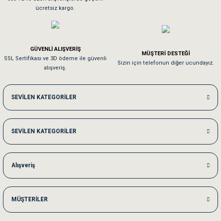
ücretsiz kargo.
Pamuk için aradığım tüm oyuncaklar mevcut
Em**** Ha****** Ka******
GÜVENLİ ALIŞVERİŞ
MÜŞTERİ DESTEĞİ
SSL Sertifikası ve 3D ödeme ile güvenli
Kedilerim beğeniyorlar. Memnunuz. Uygun fiyatta olması iyi.
Sizin için telefonun diğer ucundayız.
alışveriş.
Me***** Ya******
SEVİLEN KATEGORİLER
Akşam verdiğim sipariş bir sonraki gün elime ulaştı. Jack russell köpeğim se
SEVİLEN KATEGORİLER
Ka***** Ar******
Ufak bir sorun harici sorun olmadı sağolsunlar onuda hemen çözdüler
Alışveriş
MÜŞTERİLER