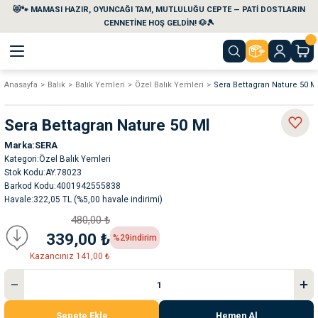
😻🐾 MAMASI HAZIR, OYUNCAĞI TAM, MUTLULUĞU CEPTE — PATİ DOSTLARIN
Geri Dön
Geri Dön
Geri Dön
Geri Dön
Geri Dön
Geri Dön
CENNETİNE HOŞ GELDİN! 🐶🎾
Anasayfa
Balık
Balık Yemleri
Özel Balık Yemleri
Sera Bettagran Nature 50 M
aları
maları
eri
emi
Sera Bettagran Nature 50 Ml
i
sleri
kvaryumları
Marka
SERA
Kategori
Özel Balık Yemleri
e Temizlik Ürünleri
eleri
ı
suarları
Stok Kodu
AY.78023
Barkod Kodu
4001942555838
Havale
322,05 TL (%5,00 havale indirimi)
rları
leri
ler
ğı
480,00 ₺
339,00 ₺
%29
indirim
ları
rünleri
ları
Kazancınız 141,00 ₺
rı
maları
rı
suarları
Sepete Ekle
Hemen Al
nleri
rünleri
ğı