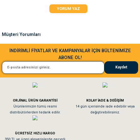
Ürün resmi kalitesiz, bozuk veya görüntülenemiyor.
YORUM YAZ
Ürün açıklamasında eksik bilgiler bulunuyor.
Ürün bilgilerinde hatalar bulunuyor.
Ürün fiyatı diğer sitelerden daha pahalı.
Müşteri Yorumları
Bu ürüne benzer farklı alternatifler olmalı.
Sa**** Ta******
İNDİRİMLİ FİYATLAR VE KAMPANYALAR İÇİN BÜLTENİMİZE
ABONE OL!
Kedim taze mamaya bayıldı kargo fimrasın da bir sorun yaşadım ve arkadaşlar ço
Kaydet
El**** Ek******
Gönder
Köpeğim bayıldı hediyeler için teşekkürler
ORJİNAL ÜRÜN GARANTİSİ
KOLAY İADE & DEĞİŞİM
As**** Tu******
Ürünlerimizin tümü resmi
14 gün içerisinde iade edebilir veya
distribütörlerden tedarik edilir.
değiştirebilirsiniz.
Tavşanım kafesinin kalitesine ve paketlemesine bayıldım
ÜCRETSİZ HIZLI KARGO
Sa**** On******
350 TL ve üzeri alışverişlerde geçerli