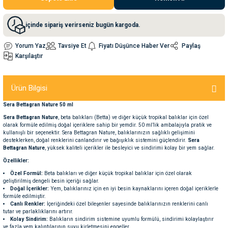
nleri
rünleri
manları
esuarları
içinde sipariş verirseniz bugün kargoda.
Yorum Yaz
Tavsiye Et
Fiyatı Düşünce Haber Ver
Paylaş
Karşılaştır
ntaları
otoru
Ürün Bilgisi
arı
 Su Kabları
arı
Sera Bettagran Nature 50 ml
Sera Bettagran Nature
, beta balıkları (Betta) ve diğer küçük tropikal balıklar için özel
olarak formüle edilmiş doğal içeriklere sahip bir yemdir. 50 ml’lik ambalajıyla pratik ve
anları
kullanışlı bir seçenektir. Sera Bettagran Nature, balıklarınızın sağlıklı gelişimini
desteklerken, doğal renklerini canlandırır ve bağışıklık sistemini güçlendirir.
Sera
Bettagran Nature
, yüksek kaliteli içerikler ile besleyici ve sindirimi kolay bir yem sağlar.
nları
Özellikler:
Özel Formül:
Beta balıkları ve diğer küçük tropikal balıklar için özel olarak
geliştirilmiş dengeli besin içeriği sağlar.
ları
 Kemikleri
Doğal İçerikler:
Yem, balıklarınız için en iyi besin kaynaklarını içeren doğal içeriklerle
formüle edilmiştir.
Canlı Renkler:
İçeriğindeki özel bileşenler sayesinde balıklarınızın renklerini canlı
nleri
e Seyahat Ürünleri
tutar ve parlaklıklarını artırır.
Kolay Sindirim:
Balıkların sindirim sistemine uyumlu formülü, sindirimi kolaylaştırır
ve fazla yem kalıntılarının suyu kirletmesini engeller.