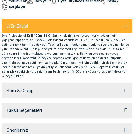
Yorum Yaz
Tavsiye Et
Fiyatı Düşünce Haber Ver
Paylaş
Karşılaştır
nleri
rünleri
manları
esuarları
Ürün Bilgisi
Sera Professional Krill 100ml 36 Gr Sağlıklı değişim ve heyecan verici gözlem için
yapışkan cips Sera Krill Snack Professional, çekirdek% 60 krill ile incelik, balık, özellikle
optimum renk tanımı destekledi. Tabii kril değerli astaksantin bulunan ve iz elementler de
ntaları
otoru
yumurtlama ve canlılık teşvik ediyoruz. dost co-yüzeyli yapışkan cips olabilir - Kısa bir
süre sonra iliklerine - kolayca akvaryum camına takın. Balık bu çerez sonra yavaş
heyecan biraz koparmak ve böylece heyecan verici görüntüleme olanakları sunuyoruz.
arı
 Su Kabları
arı
cips hızla batmaya değil, aynı zamanda tüm alt sakinleri için sağlıklı bir değişim olarak
idealdir. tamamen renkli ya da koruyucu olmadan kolay sindirilebilir aperatif. Ve iki ton
astar plaka çekirdek organizmaları beslemek için% 60 oranı yüksek cips özellikle çekici
ve değerli kılar.
anları
Soru & Cevap
nları
ları
 Kemikleri
Taksit Seçenekleri
Ürün hakkında henüz soru sorulmamış.
nleri
e Seyahat Ürünleri
Soru Sor
Önerileriniz