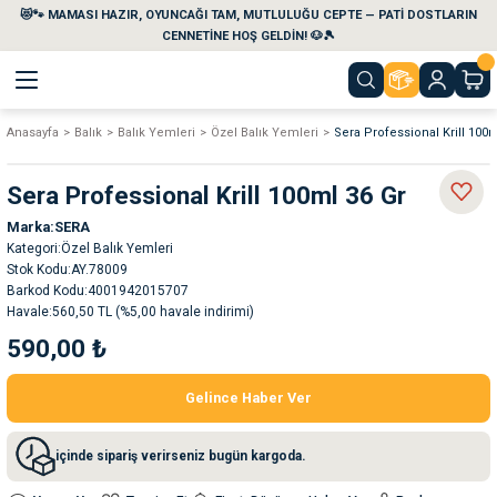
😻🐾 MAMASI HAZIR, OYUNCAĞI TAM, MUTLULUĞU CEPTE — PATİ DOSTLARIN
Geri Dön
Geri Dön
Geri Dön
Geri Dön
Geri Dön
Geri Dön
CENNETİNE HOŞ GELDİN! 🐶🎾
Anasayfa
Balık
Balık Yemleri
Özel Balık Yemleri
Sera Professional Krill 100m
aları
maları
eri
emi
Sera Professional Krill 100ml 36 Gr
i
sleri
kvaryumları
Marka
SERA
Kategori
Özel Balık Yemleri
e Temizlik Ürünleri
eleri
ı
suarları
Stok Kodu
AY.78009
Barkod Kodu
4001942015707
Havale
560,50 TL (%5,00 havale indirimi)
rları
leri
ler
ğı
590,00 ₺
ları
rünleri
ları
Gelince Haber Ver
rı
maları
rı
suarları
içinde sipariş verirseniz bugün kargoda.
nleri
rünleri
ğı