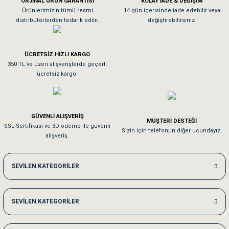
ORJİNAL ÜRÜN GARANTİSİ
KOLAY İADE & DEĞİŞİM
As**** Tu******
Ürünlerimizin tümü resmi
14 gün içerisinde iade edebilir veya
distribütörlerden tedarik edilir.
değiştirebilirsiniz.
Tavşanım kafesinin kalitesine ve paketlemesine bayıldım
ÜCRETSİZ HIZLI KARGO
Sa**** On******
350 TL ve üzeri alışverişlerde geçerli
ücretsiz kargo.
Pamuk için aradığım tüm oyuncaklar mevcut
Em**** Ha****** Ka******
GÜVENLİ ALIŞVERİŞ
MÜŞTERİ DESTEĞİ
SSL Sertifikası ve 3D ödeme ile güvenli
Kedilerim beğeniyorlar. Memnunuz. Uygun fiyatta olması iyi.
Sizin için telefonun diğer ucundayız.
alışveriş.
Me***** Ya******
SEVİLEN KATEGORİLER
Akşam verdiğim sipariş bir sonraki gün elime ulaştı. Jack russell köpeğim se
SEVİLEN KATEGORİLER
Ka***** Ar******
Ufak bir sorun harici sorun olmadı sağolsunlar onuda hemen çözdüler