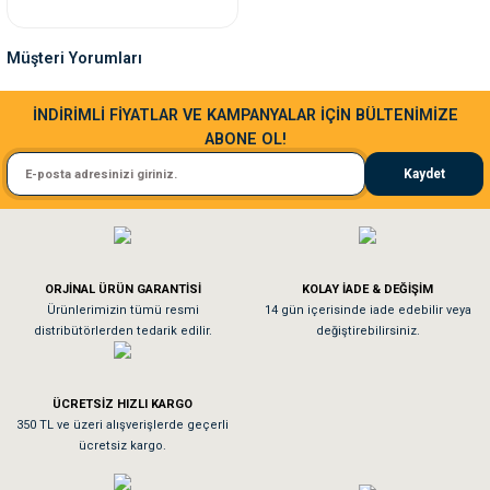
nleri
rünleri
manları
esuarları
Müşteri Yorumları
Sa**** Ta******
İNDİRİMLİ FİYATLAR VE KAMPANYALAR İÇİN BÜLTENİMİZE
ABONE OL!
Kedim taze mamaya bayıldı kargo fimrasın da bir sorun yaşadım ve arkadaşlar ço
ntaları
otoru
Kaydet
El**** Ek******
arı
 Su Kabları
arı
Köpeğim bayıldı hediyeler için teşekkürler
anları
ORJİNAL ÜRÜN GARANTİSİ
KOLAY İADE & DEĞİŞİM
As**** Tu******
Ürünlerimizin tümü resmi
14 gün içerisinde iade edebilir veya
distribütörlerden tedarik edilir.
değiştirebilirsiniz.
nları
Tavşanım kafesinin kalitesine ve paketlemesine bayıldım
ları
 Kemikleri
ÜCRETSİZ HIZLI KARGO
Sa**** On******
350 TL ve üzeri alışverişlerde geçerli
ücretsiz kargo.
nleri
e Seyahat Ürünleri
Pamuk için aradığım tüm oyuncaklar mevcut