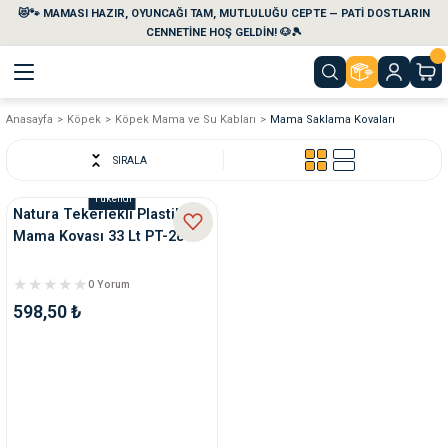
😻🐾 MAMASI HAZIR, OYUNCAĞI TAM, MUTLULUĞU CEPTE — PATİ DOSTLARIN
Geri Dön
Geri Dön
Geri Dön
Geri Dön
Geri Dön
Geri Dön
CENNETİNE HOŞ GELDİN! 🐶🎾
Anasayfa
Köpek
Köpek Mama ve Su Kabları
Mama Saklama Kovaları
aları
maları
eri
emi
SIRALA
i
sleri
kvaryumları
Tükendi
Natura Tekerlekli Plastik
Mama Kovası 33 Lt PT-280
e Temizlik Ürünleri
eleri
ı
suarları
0 Yorum
rları
leri
ler
ğı
598,50 ₺
ları
rünleri
ları
rı
maları
rı
suarları
nleri
rünleri
ğı