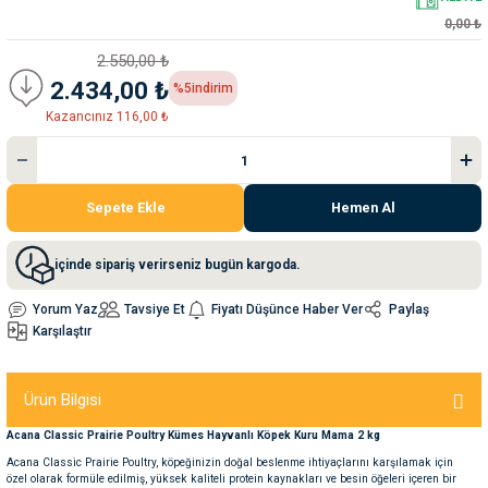
0,00 ₺
nleri
rünleri
manları
esuarları
2.550,00 ₺
2.434,00 ₺
%5
indirim
Kazancınız 116,00 ₺
ntaları
otoru
Sepete Ekle
Hemen Al
arı
 Su Kabları
arı
içinde sipariş verirseniz bugün kargoda.
anları
Yorum Yaz
Tavsiye Et
Fiyatı Düşünce Haber Ver
Paylaş
Karşılaştır
nları
ları
 Kemikleri
Ürün Bilgisi
Acana Classic Prairie Poultry Kümes Hayvanlı Köpek Kuru Mama 2 kg
nleri
e Seyahat Ürünleri
Acana Classic Prairie Poultry, köpeğinizin doğal beslenme ihtiyaçlarını karşılamak için
özel olarak formüle edilmiş, yüksek kaliteli protein kaynakları ve besin öğeleri içeren bir