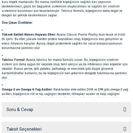
kuru köpek mamasıdır. Bu mama, özellikle köpeğinizin sağlıklı kas yapısının
ve Temizlik
rı
desteklenmesi, güçlü bir bağışıklık sisteminin oluşturulması ve sağlıklı bir sindirim
sisteminin korunması için tasarlanmıştır. Tahılsız formülü, köpeğinizin daha doğal ve
dengeli bir şekilde beslenmesini sağlar.
e Ek Besinler
ı
Öne Çıkan Özellikler:
Yüksek Kaliteli Kümes Hayvanı Etleri
: Acana Classic Prairie Poultry, taze tavuk ve hindi
Su Kapları
ve Ek Besinleri
eti içerir. Bu etler, yüksek kaliteli protein kaynakları olup, köpeğinizin kas gelişimini ve
enerji ihtiyacını karşılar. Ayrıca, doğal proteinlerle sağlıklı bir vücut kompozisyonunun
korunmasına yardımcı olur.
eri
Tahılsız Formül
: Acana, tahılsız bir mama formülü sunar. Bu, köpeğinizin sindirim
sistemi için daha uygun bir seçenek olup, tahıl alerjisi ya da intoleransı olan köpekler için
eri
idealdir. Bunun yerine, tatlı patates, balkabağı ve mercimek gibi düşük glisemik
karbonhidratlar kullanılır, bu da köpeğinizin kan şekerinin dengede tutulmasına yardımcı
olur.
nleri
Omega-3 ve Omega-6 Yağ Asitleri
: Balıklardan elde edilen DHA ve EPA gibi omega-3 yağ
asitleri, köpeğinizin cilt ve tüy sağlığını destekler, iltihapları azaltır ve kalp sağlığını
ları
güçlendirir. Ayrıca, omega-6 yağ asitleri de cilt sağlığını iyileştirir ve tüylerin parlak
olmasına yardımcı olur.
Soru & Cevap
Kemik ve Eklem Sağlığı Desteği
: Acana Classic Prairie Poultry, köpeğinizin güçlü kemik
yapısını desteklemek için dengeli kalsiyum ve fosfor içerir. Aynı zamanda, eklem sağlığı
için glukozamin ve kondroitin içerir, bu da köpeğinizin hareket kabiliyetini artırmaya
yardımcı olur.
Taksit Seçenekleri
Ürün hakkında henüz soru sorulmamış.