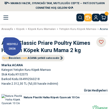
😻🐾 MAMASI HAZIR, OYUNCAĞI TAM, MUTLULUĞU CEPTE — PATİ DOSTLARIN
Geri Dön
Geri Dön
Geri Dön
Geri Dön
Geri Dön
Geri Dön
CENNETİNE HOŞ GELDİN! 🐶🎾
Anasayfa
Köpek
Köpek Kuru Mamaları
Yetişkin Kuru Köpek Maması
Acana 
aları
maları
eri
emi
Acana Classic Priare Poultry Kümes
HEDİYELİ
i
sleri
kvaryumları
Hayvanlı Köpek Kuru Mama 2 kg
ÜRÜN
e Temizlik Ürünleri
eleri
ı
suarları
Evcil
Besinleri.
com
ACANA yetkili satıcısıdır.
Marka
ACANA
Kategori
Yetişkin Kuru Köpek Maması
rları
leri
ler
ğı
Stok Kodu
KY.02075
Barkod Kodu
064992560218
ları
rünleri
ları
Havale
2.312,30 TL (%5,00 havale indirimi)
Ürün Hediyeleri
rı
maları
rı
suarları
Natura Plastik Halka Köpek Oyuncak 10 Cm
nleri
rünleri
ğı
HEDİYE