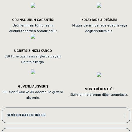
Köpeğim bayıldı hediyeler için teşekkürler
ORJİNAL ÜRÜN GARANTİSİ
KOLAY İADE & DEĞİŞİM
As**** Tu******
Ürünlerimizin tümü resmi
14 gün içerisinde iade edebilir veya
distribütörlerden tedarik edilir.
değiştirebilirsiniz.
Tavşanım kafesinin kalitesine ve paketlemesine bayıldım
ÜCRETSİZ HIZLI KARGO
Sa**** On******
350 TL ve üzeri alışverişlerde geçerli
ücretsiz kargo.
Pamuk için aradığım tüm oyuncaklar mevcut
Em**** Ha****** Ka******
GÜVENLİ ALIŞVERİŞ
MÜŞTERİ DESTEĞİ
SSL Sertifikası ve 3D ödeme ile güvenli
Kedilerim beğeniyorlar. Memnunuz. Uygun fiyatta olması iyi.
Sizin için telefonun diğer ucundayız.
alışveriş.
Me***** Ya******
SEVİLEN KATEGORİLER
Akşam verdiğim sipariş bir sonraki gün elime ulaştı. Jack russell köpeğim se