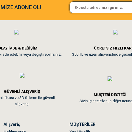
Sa**** On******
İMİZE ABONE OL!
ine ve paketlemesine bayıldım
Pamuk için aradığım tüm oyuncak
vite
**
miktarı
LAY İADE & DEĞİŞİM
ÜCRETSİZ HIZLI KA
ihtiyaçlarını
iade edebilir veya değiştirebilirsiniz.
350 TL ve üzeri alışverişlerde geçerl
nunuz. Uygun fiyatta olması iyi.
ilmiştir.
nı destekler.
rle
ede yaşam
GÜVENLİ ALIŞVERİŞ
 sonraki gün elime ulaştı. Jack russell köpeğim severek yedi. Tüy dur
MÜŞTERİ DESTEĞİ
rtifikası ve 3D ödeme ile güvenli
Sizin için telefonun diğer ucun
alışveriş.
Alışveriş
MÜŞTERİLER
n olmadı sağolsunlar onuda hemen çözdüler
Hakkımızda
Yeni Üyelik