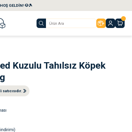
HOŞ GELDİN! 🐶🎾
ed Kuzulu Tahılsız Köpek
kg
 satıcısıdır.
ması
indirimi)