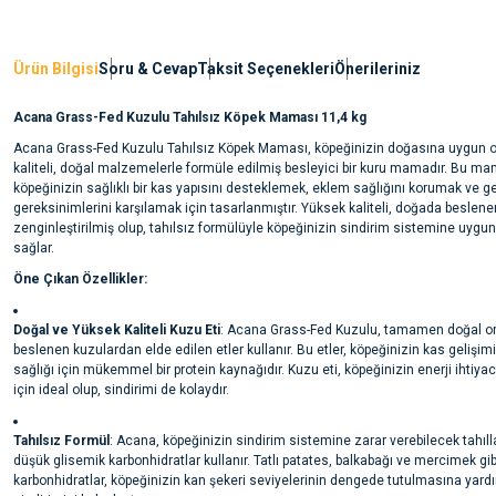
Ürün Bilgisi
Soru & Cevap
Taksit Seçenekleri
Önerileriniz
Acana Grass-Fed Kuzulu Tahılsız Köpek Maması 11,4 kg
Acana Grass-Fed Kuzulu Tahılsız Köpek Maması, köpeğinizin doğasına uygun o
kaliteli, doğal malzemelerle formüle edilmiş besleyici bir kuru mamadır. Bu mam
köpeğinizin sağlıklı bir kas yapısını desteklemek, eklem sağlığını korumak ve g
gereksinimlerini karşılamak için tasarlanmıştır. Yüksek kaliteli, doğada beslenen
zenginleştirilmiş olup, tahılsız formülüyle köpeğinizin sindirim sistemine uygu
sağlar.
Öne Çıkan Özellikler:
Doğal ve Yüksek Kaliteli Kuzu Eti
: Acana Grass-Fed Kuzulu, tamamen doğal o
beslenen kuzulardan elde edilen etler kullanır. Bu etler, köpeğinizin kas gelişim
sağlığı için mükemmel bir protein kaynağıdır. Kuzu eti, köpeğinizin enerji ihtiya
için ideal olup, sindirimi de kolaydır.
Tahılsız Formül
: Acana, köpeğinizin sindirim sistemine zarar verebilecek tahılla
düşük glisemik karbonhidratlar kullanır. Tatlı patates, balkabağı ve mercimek gib
karbonhidratlar, köpeğinizin kan şekeri seviyelerinin dengede tutulmasına yardı