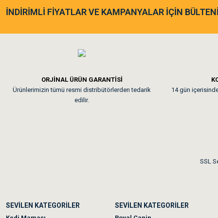
Tatlı patates, balkabağı, mercimek (düşük glisemik karbonhidratlar)
As**** Tu******
İNDİRİMLİ FİYATLAR VE KAMPANYALAR İÇİN BÜLTEN
DHA ve EPA (balıklardan elde edilen omega-3 yağ asitleri)
Kalsiyum ve fosfor (kemik sağlığı için)
Glukozamin ve kondroitin (eklem sağlığı desteği)
Tavşanım kafesinin kalites
Prebiyotik lifler ve probiyotikler (sindirim sağlığı desteği)
Vitaminler (A, C, E) ve mineraller (bağışıklık sistemi desteği)
Kullanım Önerisi:
Acana Grass-Fed Kuzulu, köpeğinizin yaşına, kilosuna ve akti
Em**** Ha****** Ka****
seviyesine göre doğru miktarda verilmelidir. Veteriner hekiminizle birlikte ideal 
belirleyebilirsiniz.
ORJİNAL ÜRÜN GARANTİSİ
KO
Sonuç olarak:
Ürünlerimizin tümü resmi distribütörlerden tedarik
Acana Grass-Fed Kuzulu Tahılsız Köpek Maması, doğal beslenme 
14 gün içerisinde 
Kedilerim beğeniyorlar. Mem
karşılamak için yüksek kaliteli kuzu eti ve diğer besleyici bileşenlerle formüle ed
edilir.
Tahılsız yapısı sayesinde sindirimi kolaylaştırır ve köpeğinizin sağlıklı kilo alımı
Omega-3 yağ asitleri, eklem sağlığı için glukozamin ve kondroitin gibi bileşenle
zenginleştirilen bu mama, köpeğinizin genel sağlığını güçlendirir ve uzun vad
Me***** Ya******
kalitesini artırır.
Akşam verdiğim sipariş bir
SSL Se
Ka***** Ar******
SEVİLEN KATEGORİLER
SEVİLEN KATEGORİLER
Ufak bir sorun harici soru
Kedi Maması
Royal Canin