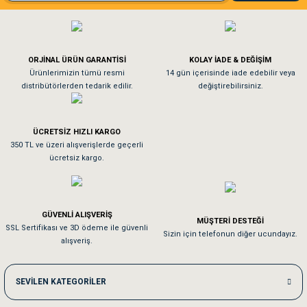
El**** Ek******
Gönder
Köpeğim bayıldı hediyeler için teşekkürler
ORJİNAL ÜRÜN GARANTİSİ
KOLAY İADE & DEĞİŞİM
As**** Tu******
Ürünlerimizin tümü resmi
14 gün içerisinde iade edebilir veya
distribütörlerden tedarik edilir.
değiştirebilirsiniz.
Tavşanım kafesinin kalitesine ve paketlemesine bayıldım
ÜCRETSİZ HIZLI KARGO
Sa**** On******
350 TL ve üzeri alışverişlerde geçerli
ücretsiz kargo.
Pamuk için aradığım tüm oyuncaklar mevcut
Em**** Ha****** Ka******
GÜVENLİ ALIŞVERİŞ
MÜŞTERİ DESTEĞİ
SSL Sertifikası ve 3D ödeme ile güvenli
Kedilerim beğeniyorlar. Memnunuz. Uygun fiyatta olması iyi.
Sizin için telefonun diğer ucundayız.
alışveriş.
Me***** Ya******
SEVİLEN KATEGORİLER
Akşam verdiğim sipariş bir sonraki gün elime ulaştı. Jack russell köpeğim se