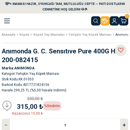
😻🐾 MAMASI HAZIR, OYUNCAĞI TAM, MUTLULUĞU CEPTE — PATİ DOSTLARIN
Geri Dön
Geri Dön
Geri Dön
Geri Dön
Geri Dön
Geri Dön
CENNETİNE HOŞ GELDİN! 🐶🎾
Anasayfa
Köpek
Köpek Yaş Mamaları
Yetişkin Yaş Köpek Maması
Anımonda
aları
maları
eri
emi
Anımonda G. C. Sensıtıve Pure 400G Hındı
i
sleri
kvaryumları
200-082415
Marka
ANIMONDA
e Temizlik Ürünleri
eleri
ı
suarları
Kategori
Yetişkin Yaş Köpek Maması
Stok Kodu
KK.01053
rları
leri
ler
ğı
Barkod Kodu
4017721824156
Havale
299,25 TL (%5,00 havale indirimi)
330,00 ₺
ları
rünleri
ları
315,00 ₺
%5
indirim
Kazancınız 15,00 ₺
rı
maları
rı
suarları
nleri
rünleri
ğı