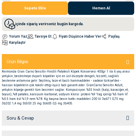
Sepete Ekle
Hemen Al
nleri
rünleri
manları
esuarları
içinde sipariş verirseniz bugün kargoda.
Yorum Yaz
Tavsiye Et
Fiyatı Düşünce Haber Ver
Paylaş
Karşılaştır
ntaları
otoru
Ürün Bilgisi
arı
 Su Kabları
arı
Animonda Gran Carno Sensitiv Hindili Patatesli Köpek Konservesi 400gr 1 ila 6 yaş arası
yetişkin, beslenmeye duyarlı köpekler için en üst düzeyde dengeli, lezzetli, sağlıklı
anları
beslenme anlamına gelir. Seçilmiş, taze et bazlı hammaddeler - sadece türkiye'den -
hassas köpeklerin çok takdir ettiği eşsiz tadı garanti eder. GranCarno Sensitiv Adult,
yetişkin köpeğe gerekli tüm besinleri sağlar. Kompozisyon: %55 hindi (kalp, karaciğer, et,
nları
boyun), %8 patates, kalsiyum karbonat, sodyum klorür. protein %9 Yağ içeriği %5 ham lif
%0.5 ham kül %1,9 nem %78. Kg başına besin katkı maddeleri 200 IU 3a671 0,75 mg
3b202 1,4 mg 3b503 25 mg 3b605 0,5 mg 3b405.
ları
 Kemikleri
Soru & Cevap
nleri
e Seyahat Ürünleri