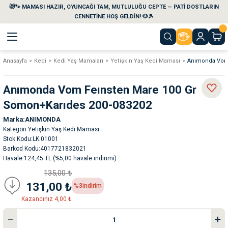
😻🐾 MAMASI HAZIR, OYUNCAĞI TAM, MUTLULUĞU CEPTE — PATİ DOSTLARIN
Geri Dön
Geri Dön
Geri Dön
Geri Dön
Geri Dön
Geri Dön
CENNETİNE HOŞ GELDİN! 🐶🎾
Anasayfa
Kedi
Kedi Yaş Mamaları
Yetişkin Yaş Kedi Maması
Anımonda Vom 
aları
maları
eri
emi
Anımonda Vom Feınsten Mare 100 Gr
i
sleri
kvaryumları
Somon+Karıdes 200-083202
Marka
ANIMONDA
e Temizlik Ürünleri
eleri
ı
suarları
Kategori
Yetişkin Yaş Kedi Maması
Stok Kodu
LK.01001
rları
leri
ler
ğı
Barkod Kodu
4017721832021
Havale
124,45 TL (%5,00 havale indirimi)
135,00 ₺
ları
rünleri
ları
131,00 ₺
%3
indirim
Kazancınız 4,00 ₺
rı
maları
rı
suarları
nleri
rünleri
ğı