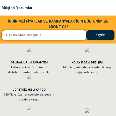
Ürün fiyatı diğer sitelerden daha pahalı.
Müşteri Yorumları
Bu ürüne benzer farklı alternatifler olmalı.
Sa**** Ta******
İNDİRİMLİ FİYATLAR VE KAMPANYALAR İÇİN BÜLTENİMİZE
ABONE OL!
Kedim taze mamaya bayıldı kargo fimrasın da bir sorun yaşadım ve arkadaşlar ço
Kaydet
El**** Ek******
Gönder
Köpeğim bayıldı hediyeler için teşekkürler
ORJİNAL ÜRÜN GARANTİSİ
KOLAY İADE & DEĞİŞİM
As**** Tu******
Ürünlerimizin tümü resmi
14 gün içerisinde iade edebilir veya
distribütörlerden tedarik edilir.
değiştirebilirsiniz.
Tavşanım kafesinin kalitesine ve paketlemesine bayıldım
ÜCRETSİZ HIZLI KARGO
Sa**** On******
350 TL ve üzeri alışverişlerde geçerli
ücretsiz kargo.
Pamuk için aradığım tüm oyuncaklar mevcut