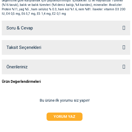
beğenisine göre karşılamak için çeşitlendirilmiştir. İçindekiler: Et ve Hayvansal Türevler
ve Temizlik
rı
(%16 tavuk), balık ve balık türevleri (%4 deniz balığı, %4 karides), mineraller. Analizler:
Protein %11, yağ %5 , ham selüloz % 0.3, ham kül %1.6, nem %81. İlaveler: vitamin D3 200
IU, E4 0,5 mg, E6 5,7 mg, E5 1,4 mg, E2 0,1 mg
e Ek Besinler
ı
Soru & Cevap
Su Kapları
ve Ek Besinleri
Taksit Seçenekleri
Ürün hakkında henüz soru sorulmamış.
eri
Soru Sor
eri
Önerileriniz
Bu ürünün fiyat bilgisi, resim, ürün açıklamalarında ve diğer konularda
nleri
Ürün Değerlendirmeleri
yetersiz gördüğünüz noktaları öneri formunu kullanarak tarafımıza
iletebilirsiniz.
Görüş ve önerileriniz için teşekkür ederiz.
ları
Bu ürüne ilk yorumu siz yapın!
Ürün resmi kalitesiz, bozuk veya görüntülenemiyor.
YORUM YAZ
Ürün açıklamasında eksik bilgiler bulunuyor.
Ürün bilgilerinde hatalar bulunuyor.