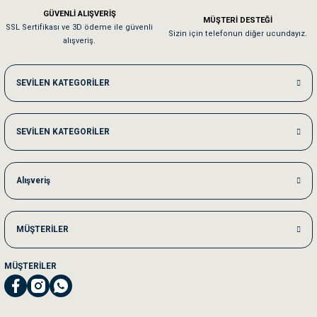
Em**** Ha****** Ka******
GÜVENLİ ALIŞVERİŞ
MÜŞTERİ DESTEĞİ
SSL Sertifikası ve 3D ödeme ile güvenli
Kedilerim beğeniyorlar. Memnunuz. Uygun fiyatta olması iyi.
Sizin için telefonun diğer ucundayız.
alışveriş.
Me***** Ya******
SEVİLEN KATEGORİLER
Akşam verdiğim sipariş bir sonraki gün elime ulaştı. Jack russell köpeğim se
SEVİLEN KATEGORİLER
Ka***** Ar******
Ufak bir sorun harici sorun olmadı sağolsunlar onuda hemen çözdüler
Alışveriş
MÜŞTERİLER
MÜŞTERİLER