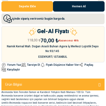
Sepete Ekle
Hemen Al
nleri
rünleri
manları
esuarları
içinde sipariş verirseniz bugün kargoda.
Gel-Al Fiyatı
ntaları
otoru
70,00 ₺
118,00 ₺
Kazancınız 48 ₺
Namık Kemal Mah. Doğan Araslı Bulvarı Agora İş Merkezi Lojistik Depo
arı
 Su Kabları
arı
No:93/145
ESENYURT/ ISTANBUL
anları
Yorum Yaz
Tavsiye Et
Fiyatı Düşünce Haber Ver
Paylaş
Karşılaştır
nları
Ürün Bilgisi
ları
 Kemikleri
Animonda Vom Feinsten Somon ve Karidesli Yetişkin Kedi Maması 100 Gr. Tüm
Animonda konserve ürünleri doğal ve katkısızdır, yapay renklendirici ve aroma içermez,
nleri
e Seyahat Ürünleri
sağlıklı kedi beslenmesi için yapılan son bilimsel bulgulara uygun olarak
üretilir.Animonda rsquo;nın kedi konserve serisi, kedinizin özel besinsel ihtiyaçlarını,