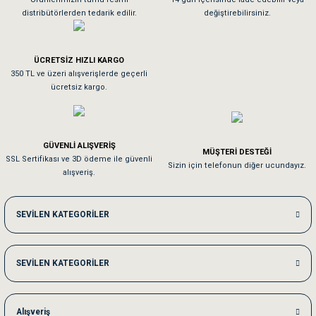
distribütörlerden tedarik edilir.
değiştirebilirsiniz.
Tavşanım kafesinin kalitesine ve paketlemesine bayıldım
ÜCRETSİZ HIZLI KARGO
Sa**** On******
350 TL ve üzeri alışverişlerde geçerli
ücretsiz kargo.
Pamuk için aradığım tüm oyuncaklar mevcut
Em**** Ha****** Ka******
GÜVENLİ ALIŞVERİŞ
MÜŞTERİ DESTEĞİ
SSL Sertifikası ve 3D ödeme ile güvenli
Kedilerim beğeniyorlar. Memnunuz. Uygun fiyatta olması iyi.
Sizin için telefonun diğer ucundayız.
alışveriş.
Me***** Ya******
SEVİLEN KATEGORİLER
Akşam verdiğim sipariş bir sonraki gün elime ulaştı. Jack russell köpeğim se
SEVİLEN KATEGORİLER
Ka***** Ar******
Ufak bir sorun harici sorun olmadı sağolsunlar onuda hemen çözdüler
Alışveriş