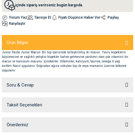
içinde sipariş verirseniz bugün kargoda.
nleri
rünleri
manları
esuarları
Yorum Yaz
Tavsiye Et
Fiyatı Düşünce Haber Ver
Paylaş
Karşılaştır
Ürün Bilgisi
ntaları
otoru
Junior Pasta Junior Macun: Bir tüp içerisinde birleştirilmiş iki macun. Yavru köpeklerin
büyümesine ve sağlıklı yetişkin köpekler haline gelmesine yardımcı olan çok vitaminli bir
arı
 Su Kabları
arı
macun ve kalsiyum macunu. İçindekiler: Vitaminler, kalsiyum, taurine, omega 6 yağ
asitleri Nasıl uygulanır: Doğrudan ağıza sokulan tüp ile veya mamanın üzerine dökerek
uygulanır.
anları
Soru & Cevap
nları
Taksit Seçenekleri
Ürün hakkında henüz soru sorulmamış.
ları
 Kemikleri
Soru Sor
Önerileriniz
nleri
e Seyahat Ürünleri