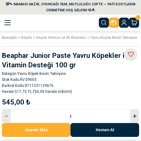
😻🐾 MAMASI HAZIR, OYUNCAĞI TAM, MUTLULUĞU CEPTE — PATİ DOSTLARIN
Geri Dön
Geri Dön
Geri Dön
Geri Dön
Geri Dön
Geri Dön
CENNETİNE HOŞ GELDİN! 🐶🎾
Anasayfa
Köpek
Köpek Vitamin ve Ek Besinleri
Yavru Köpek Besin Takviyesi
aları
maları
eri
emi
Beaphar Junior Paste Yavru Köpekler için
i
sleri
kvaryumları
Vitamin Desteği 100 gr
Kategori
Yavru Köpek Besin Takviyesi
e Temizlik Ürünleri
eleri
ı
suarları
Stok Kodu
KV.09003
Barkod Kodu
8711231129676
rları
leri
ler
ğı
Havale
517,75 TL (%5,00 havale indirimi)
545,00 ₺
ları
rünleri
ları
rı
maları
rı
suarları
Sepete Ekle
Hemen Al
nleri
rünleri
ğı