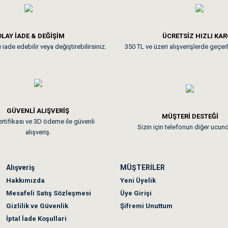
**
LAY İADE & DEĞİŞİM
ÜCRETSİZ HIZLI KA
iade edebilir veya değiştirebilirsiniz.
350 TL ve üzeri alışverişlerde geçerl
nunuz. Uygun fiyatta olması iyi.
GÜVENLİ ALIŞVERİŞ
 sonraki gün elime ulaştı. Jack russell köpeğim severek yedi. Tüy dur
MÜŞTERİ DESTEĞİ
rtifikası ve 3D ödeme ile güvenli
Sizin için telefonun diğer ucun
alışveriş.
Alışveriş
MÜŞTERİLER
n olmadı sağolsunlar onuda hemen çözdüler
Hakkımızda
Yeni Üyelik
Mesafeli Satış Sözleşmesi
Üye Girişi
Gizlilik ve Güvenlik
Şifremi Unuttum
İptal İade Koşullari