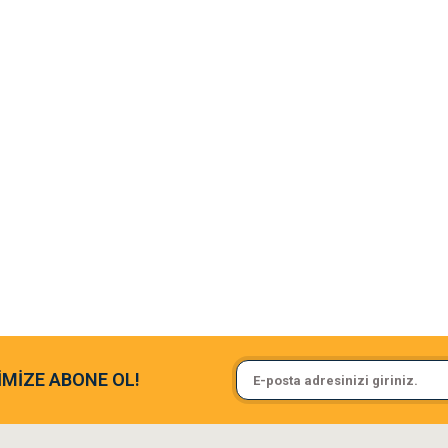
argo fimrasın da bir sorun yaşadım ve arkadaşlar çok hızlı bir şekil de
Sa**** On******
İMİZE ABONE OL!
ine ve paketlemesine bayıldım
Pamuk için aradığım tüm oyuncak