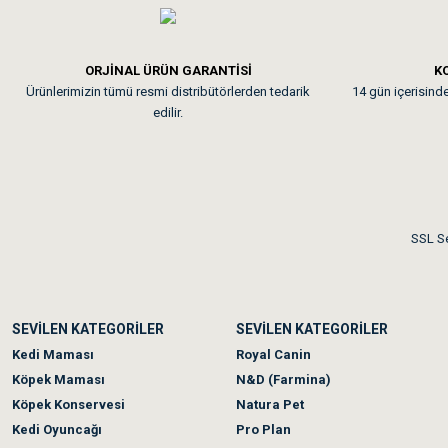
Em**** Ha****** Ka****
ORJİNAL ÜRÜN GARANTİSİ
KO
Ürünlerimizin tümü resmi distribütörlerden tedarik
14 gün içerisinde 
Kedilerim beğeniyorlar. Mem
edilir.
Me***** Ya******
Akşam verdiğim sipariş bir
SSL Se
Ka***** Ar******
SEVİLEN KATEGORİLER
SEVİLEN KATEGORİLER
Ufak bir sorun harici soru
Kedi Maması
Royal Canin
Köpek Maması
N&D (Farmina)
Köpek Konservesi
Natura Pet
Kedi Oyuncağı
Pro Plan