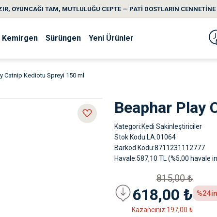
IR, OYUNCAĞI TAM, MUTLULUĞU CEPTE — PATİ DOSTLARIN CENNETİNE 
Kemirgen
Sürüngen
Yeni Ürünler
y Catnip Kediotu Spreyi 150 ml
Beaphar Play C
Kategori
Kedi Sakinleştiriciler
Stok Kodu
LA.01064
Barkod Kodu
8711231112777
Havale
587,10 TL (%5,00 havale in
815,00 ₺
618,00 ₺
%24
i
Kazancınız 197,00 ₺