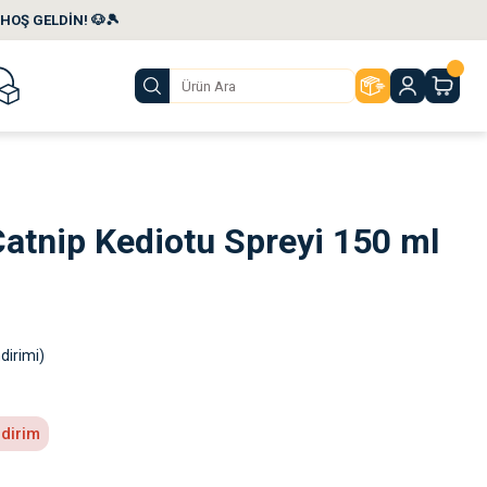
HOŞ GELDİN! 🐶🎾
atnip Kediotu Spreyi 150 ml
dirimi)
ndirim