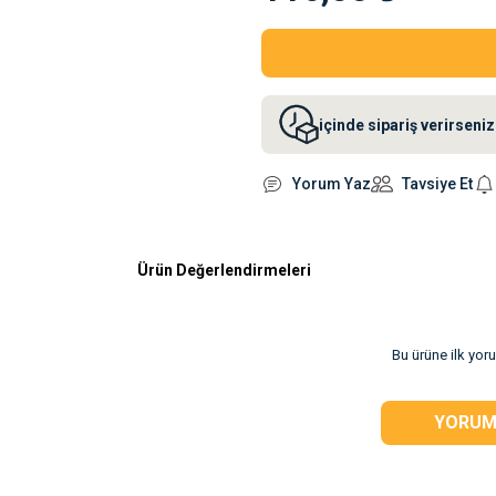
içinde sipariş verirsen
Yorum Yaz
Tavsiye Et
Ürün Değerlendirmeleri
rsiz gördüğünüz
Bu ürüne ilk yor
YORUM