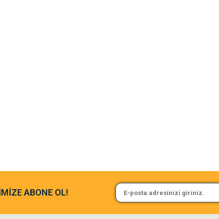
argo fimrasın da bir sorun yaşadım ve arkadaşlar çok hızlı bir şekil de
Sa**** On******
İMİZE ABONE OL!
ine ve paketlemesine bayıldım
Pamuk için aradığım tüm oyuncak