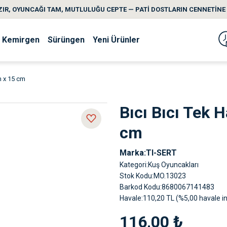
IR, OYUNCAĞI TAM, MUTLULUĞU CEPTE — PATİ DOSTLARIN CENNETİNE 
Kemirgen
Sürüngen
Yeni Ürünler
m x 15 cm
Bıcı Bıcı Tek 
cm
Marka
TI-SERT
Kategori
Kuş Oyuncakları
Stok Kodu
MO.13023
Barkod Kodu
8680067141483
Havale
110,20 TL (%5,00 havale in
116,00 ₺