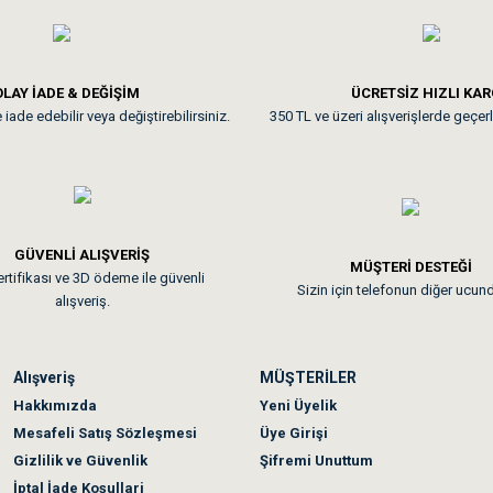
**
LAY İADE & DEĞİŞİM
ÜCRETSİZ HIZLI KA
iade edebilir veya değiştirebilirsiniz.
350 TL ve üzeri alışverişlerde geçerl
nunuz. Uygun fiyatta olması iyi.
GÜVENLİ ALIŞVERİŞ
 sonraki gün elime ulaştı. Jack russell köpeğim severek yedi. Tüy dur
MÜŞTERİ DESTEĞİ
rtifikası ve 3D ödeme ile güvenli
Sizin için telefonun diğer ucun
alışveriş.
Alışveriş
MÜŞTERİLER
n olmadı sağolsunlar onuda hemen çözdüler
Hakkımızda
Yeni Üyelik
Mesafeli Satış Sözleşmesi
Üye Girişi
Gizlilik ve Güvenlik
Şifremi Unuttum
İptal İade Koşullari