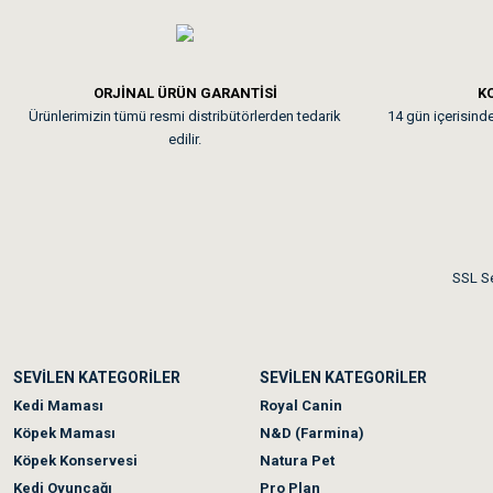
Em**** Ha****** Ka****
ORJİNAL ÜRÜN GARANTİSİ
KO
Ürünlerimizin tümü resmi distribütörlerden tedarik
14 gün içerisinde 
Kedilerim beğeniyorlar. Mem
edilir.
Me***** Ya******
Akşam verdiğim sipariş bir
SSL Se
Ka***** Ar******
SEVİLEN KATEGORİLER
SEVİLEN KATEGORİLER
Ufak bir sorun harici soru
Kedi Maması
Royal Canin
Köpek Maması
N&D (Farmina)
Köpek Konservesi
Natura Pet
Kedi Oyuncağı
Pro Plan