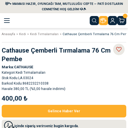
😻🐾 MAMASI HAZIR, OYUNCAĞI TAM, MUTLULUĞU CEPTE — PATİ DOSTLARIN
Geri Dön
Geri Dön
Geri Dön
Geri Dön
Geri Dön
Geri Dön
CENNETİNE HOŞ GELDİN! 🐶🎾
Anasayfa
Kedi
Kedi Tırmalamaları
Cathause Çemberli Tırmalama 76 Cm Pe
aları
maları
eri
emi
Cathause Çemberli Tırmalama 76 Cm
i
sleri
kvaryumları
Pembe
Marka
CATHAUSE
e Temizlik Ürünleri
eleri
ı
suarları
Kategori
Kedi Tırmalamaları
Stok Kodu
LA.03024
rları
leri
ler
ğı
Barkod Kodu
8682232210338
Havale
380,00 TL (%5,00 havale indirimi)
400,00 ₺
ları
rünleri
ları
Gelince Haber Ver
rı
maları
rı
suarları
içinde sipariş verirseniz bugün kargoda.
nleri
rünleri
ğı