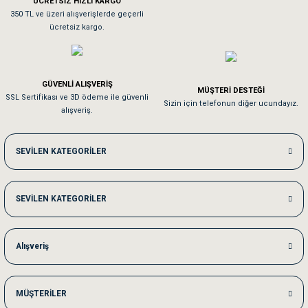
ÜCRETSİZ HIZLI KARGO
Sa**** On******
350 TL ve üzeri alışverişlerde geçerli
ücretsiz kargo.
Pamuk için aradığım tüm oyuncaklar mevcut
Em**** Ha****** Ka******
GÜVENLİ ALIŞVERİŞ
MÜŞTERİ DESTEĞİ
SSL Sertifikası ve 3D ödeme ile güvenli
Kedilerim beğeniyorlar. Memnunuz. Uygun fiyatta olması iyi.
Sizin için telefonun diğer ucundayız.
alışveriş.
Me***** Ya******
SEVİLEN KATEGORİLER
Akşam verdiğim sipariş bir sonraki gün elime ulaştı. Jack russell köpeğim se
SEVİLEN KATEGORİLER
Ka***** Ar******
Ufak bir sorun harici sorun olmadı sağolsunlar onuda hemen çözdüler
Alışveriş
MÜŞTERİLER