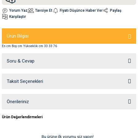
Yorum Yaz
Tavsiye Et
Fiyatı Düşünce Haber Ver
Paylaş
nleri
rünleri
manları
esuarları
Karşılaştır
Ürün Bilgisi
En cm Boy cm Yükseklik cm 33 33 76
ntaları
otoru
Soru & Cevap
arı
 Su Kabları
arı
anları
Taksit Seçenekleri
Ürün hakkında henüz soru sorulmamış.
nları
Soru Sor
Önerileriniz
ları
 Kemikleri
Bu ürünün fiyat bilgisi, resim, ürün açıklamalarında ve diğer konularda
Ürün Değerlendirmeleri
yetersiz gördüğünüz noktaları öneri formunu kullanarak tarafımıza
iletebilirsiniz.
nleri
e Seyahat Ürünleri
Görüş ve önerileriniz için teşekkür ederiz.
Bu ürüne ilk yorumu siz yapın!