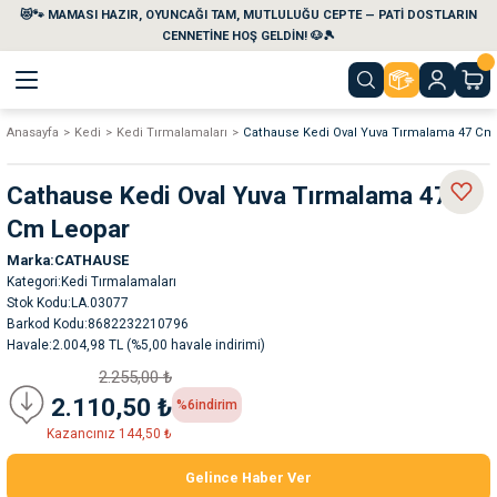
😻🐾 MAMASI HAZIR, OYUNCAĞI TAM, MUTLULUĞU CEPTE — PATİ DOSTLARIN
Geri Dön
Geri Dön
Geri Dön
Geri Dön
Geri Dön
Geri Dön
CENNETİNE HOŞ GELDİN! 🐶🎾
Anasayfa
Kedi
Kedi Tırmalamaları
Cathause Kedi Oval Yuva Tırmalama 47 Cm
aları
maları
eri
emi
Cathause Kedi Oval Yuva Tırmalama 47
i
sleri
kvaryumları
Cm Leopar
Marka
CATHAUSE
e Temizlik Ürünleri
eleri
ı
suarları
Kategori
Kedi Tırmalamaları
Stok Kodu
LA.03077
rları
leri
ler
ğı
Barkod Kodu
8682232210796
Havale
2.004,98 TL (%5,00 havale indirimi)
2.255,00 ₺
ları
rünleri
ları
2.110,50 ₺
%6
indirim
Kazancınız 144,50 ₺
rı
maları
rı
suarları
Gelince Haber Ver
nleri
rünleri
ğı