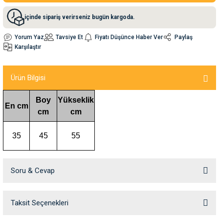
içinde sipariş verirseniz bugün kargoda.
nleri
rünleri
manları
esuarları
Yorum Yaz
Tavsiye Et
Fiyatı Düşünce Haber Ver
Paylaş
Karşılaştır
ntaları
otoru
Ürün Bilgisi
Boy
Yükseklik
arı
 Su Kabları
arı
En cm
cm
cm
anları
35
45
55
nları
Soru & Cevap
ları
 Kemikleri
nleri
e Seyahat Ürünleri
Taksit Seçenekleri
Ürün hakkında henüz soru sorulmamış.