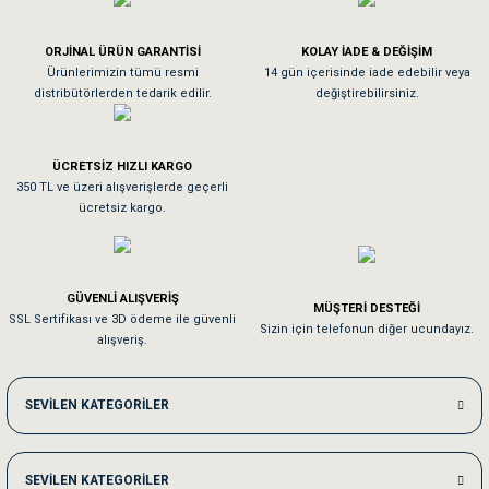
Köpeğim bayıldı hediyeler için teşekkürler
ORJİNAL ÜRÜN GARANTİSİ
KOLAY İADE & DEĞİŞİM
As**** Tu******
Ürünlerimizin tümü resmi
14 gün içerisinde iade edebilir veya
distribütörlerden tedarik edilir.
değiştirebilirsiniz.
Tavşanım kafesinin kalitesine ve paketlemesine bayıldım
ÜCRETSİZ HIZLI KARGO
Sa**** On******
350 TL ve üzeri alışverişlerde geçerli
ücretsiz kargo.
Pamuk için aradığım tüm oyuncaklar mevcut
Em**** Ha****** Ka******
GÜVENLİ ALIŞVERİŞ
MÜŞTERİ DESTEĞİ
SSL Sertifikası ve 3D ödeme ile güvenli
Kedilerim beğeniyorlar. Memnunuz. Uygun fiyatta olması iyi.
Sizin için telefonun diğer ucundayız.
alışveriş.
Me***** Ya******
SEVİLEN KATEGORİLER
Akşam verdiğim sipariş bir sonraki gün elime ulaştı. Jack russell köpeğim se
SEVİLEN KATEGORİLER