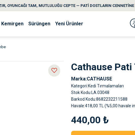
IR, OYUNCAĞI TAM, MUTLULUĞU CEPTE — PATİ DOSTLARIN CENNETİNE 
Kemirgen
Sürüngen
Yeni Ürünler
mbe
Cathause Pat
Marka
CATHAUSE
Kategori
Kedi Tırmalamaları
Stok Kodu
LA.03048
Barkod Kodu
8682232211588
Havale
418,00 TL (%5,00 havale in
440,00 ₺