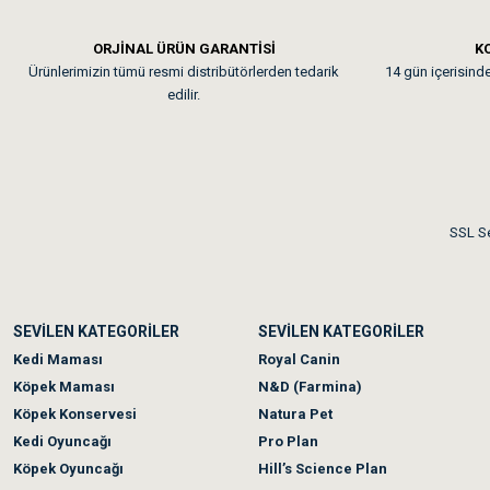
Em**** Ha****** Ka****
ORJİNAL ÜRÜN GARANTİSİ
KO
Ürünlerimizin tümü resmi distribütörlerden tedarik
14 gün içerisinde 
Kedilerim beğeniyorlar. Mem
edilir.
Me***** Ya******
Akşam verdiğim sipariş bir
SSL Se
Ka***** Ar******
SEVİLEN KATEGORİLER
SEVİLEN KATEGORİLER
Ufak bir sorun harici soru
Kedi Maması
Royal Canin
Köpek Maması
N&D (Farmina)
Köpek Konservesi
Natura Pet
Kedi Oyuncağı
Pro Plan
Köpek Oyuncağı
Hill’s Science Plan