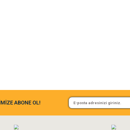
argo fimrasın da bir sorun yaşadım ve arkadaşlar çok hızlı bir şekil de
Sa**** On******
İMİZE ABONE OL!
ine ve paketlemesine bayıldım
Pamuk için aradığım tüm oyuncak