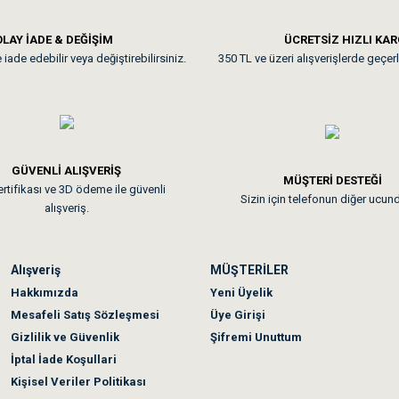
**
LAY İADE & DEĞİŞİM
ÜCRETSİZ HIZLI KA
iade edebilir veya değiştirebilirsiniz.
350 TL ve üzeri alışverişlerde geçerl
nunuz. Uygun fiyatta olması iyi.
GÜVENLİ ALIŞVERİŞ
 sonraki gün elime ulaştı. Jack russell köpeğim severek yedi. Tüy dur
MÜŞTERİ DESTEĞİ
rtifikası ve 3D ödeme ile güvenli
Sizin için telefonun diğer ucun
alışveriş.
Alışveriş
MÜŞTERİLER
n olmadı sağolsunlar onuda hemen çözdüler
Hakkımızda
Yeni Üyelik
Mesafeli Satış Sözleşmesi
Üye Girişi
Gizlilik ve Güvenlik
Şifremi Unuttum
İptal İade Koşullari
Kişisel Veriler Politikası