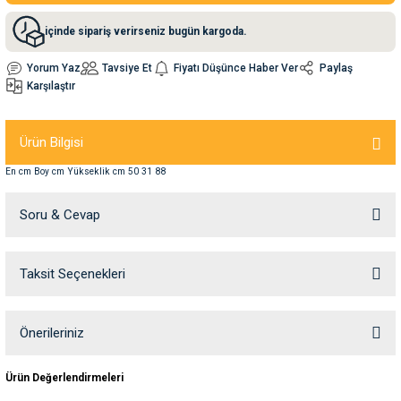
içinde sipariş verirseniz bugün kargoda.
nleri
rünleri
manları
esuarları
Yorum Yaz
Tavsiye Et
Fiyatı Düşünce Haber Ver
Paylaş
Karşılaştır
ntaları
otoru
Ürün Bilgisi
En cm Boy cm Yükseklik cm 50 31 88
arı
 Su Kabları
arı
Soru & Cevap
anları
Taksit Seçenekleri
Ürün hakkında henüz soru sorulmamış.
nları
ları
 Kemikleri
Soru Sor
Önerileriniz
Bu ürünün fiyat bilgisi, resim, ürün açıklamalarında ve diğer konularda
nleri
e Seyahat Ürünleri
Ürün Değerlendirmeleri
yetersiz gördüğünüz noktaları öneri formunu kullanarak tarafımıza
iletebilirsiniz.