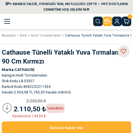
😻🐾 MAMASI HAZIR, OYUNCAĞI TAM, MUTLULUĞU CEPTE — PATİ DOSTLARIN
Geri Dön
Geri Dön
Geri Dön
Geri Dön
Geri Dön
Geri Dön
CENNETİNE HOŞ GELDİN! 🐶🎾
Anasayfa
Kedi
Kedi Tırmalamaları
Cathause Tünelli Yataklı Yuva Tırmalama 9
aları
maları
eri
emi
Cathause Tünelli Yataklı Yuva Tırmalama
i
sleri
kvaryumları
90 Cm Kırmızı
Marka
CATHAUSE
e Temizlik Ürünleri
eleri
ı
suarları
Kategori
Kedi Tırmalamaları
Stok Kodu
LA.03057
rları
leri
ler
ğı
Barkod Kodu
8682232211434
Havale
2.004,98 TL (%5,00 havale indirimi)
2.255,00 ₺
ları
rünleri
ları
2.110,50 ₺
%6
indirim
Kazancınız 144,50 ₺
rı
maları
rı
suarları
Gelince Haber Ver
nleri
rünleri
ğı