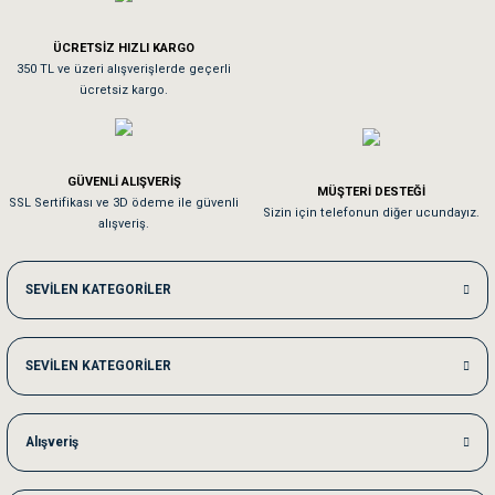
ÜCRETSİZ HIZLI KARGO
Sa**** On******
350 TL ve üzeri alışverişlerde geçerli
ücretsiz kargo.
Pamuk için aradığım tüm oyuncaklar mevcut
Em**** Ha****** Ka******
GÜVENLİ ALIŞVERİŞ
MÜŞTERİ DESTEĞİ
SSL Sertifikası ve 3D ödeme ile güvenli
Kedilerim beğeniyorlar. Memnunuz. Uygun fiyatta olması iyi.
Sizin için telefonun diğer ucundayız.
alışveriş.
Me***** Ya******
SEVİLEN KATEGORİLER
Akşam verdiğim sipariş bir sonraki gün elime ulaştı. Jack russell köpeğim se
SEVİLEN KATEGORİLER
Ka***** Ar******
Ufak bir sorun harici sorun olmadı sağolsunlar onuda hemen çözdüler
Alışveriş