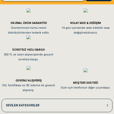
El**** Ek******
Gönder
Köpeğim bayıldı hediyeler için teşekkürler
ORJİNAL ÜRÜN GARANTİSİ
KOLAY İADE & DEĞİŞİM
As**** Tu******
Ürünlerimizin tümü resmi
14 gün içerisinde iade edebilir veya
distribütörlerden tedarik edilir.
değiştirebilirsiniz.
Tavşanım kafesinin kalitesine ve paketlemesine bayıldım
ÜCRETSİZ HIZLI KARGO
Sa**** On******
350 TL ve üzeri alışverişlerde geçerli
ücretsiz kargo.
Pamuk için aradığım tüm oyuncaklar mevcut
Em**** Ha****** Ka******
GÜVENLİ ALIŞVERİŞ
MÜŞTERİ DESTEĞİ
SSL Sertifikası ve 3D ödeme ile güvenli
Kedilerim beğeniyorlar. Memnunuz. Uygun fiyatta olması iyi.
Sizin için telefonun diğer ucundayız.
alışveriş.
Me***** Ya******
SEVİLEN KATEGORİLER
Akşam verdiğim sipariş bir sonraki gün elime ulaştı. Jack russell köpeğim se