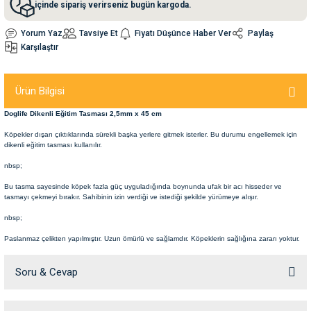
içinde sipariş verirseniz bugün kargoda.
Yorum Yaz
Tavsiye Et
Fiyatı Düşünce Haber Ver
Paylaş
nleri
rünleri
manları
esuarları
Karşılaştır
Ürün Bilgisi
ntaları
otoru
Doglife Dikenli Eğitim Tasması 2,5mm x 45 cm
Köpekler dışarı çıktıklarında sürekli başka yerlere gitmek isterler. Bu durumu engellemek için
arı
 Su Kabları
arı
dikenli eğitim tasması kullanılır.
nbsp;
anları
Bu tasma sayesinde köpek fazla güç uyguladığında boynunda ufak bir acı hisseder ve
tasmayı çekmeyi bırakır. Sahibinin izin verdiği ve istediği şekilde yürümeye alışır.
nları
nbsp;
Paslanmaz çelikten yapılmıştır. Uzun ömürlü ve sağlamdır. Köpeklerin sağlığına zararı yoktur.
ları
 Kemikleri
Soru & Cevap
nleri
e Seyahat Ürünleri