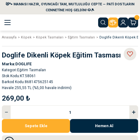
😻🐾 MAMASI HAZIR, OYUNCAĞI TAM, MUTLULUĞU CEPTE — PATİ DOSTLARIN
Geri Dön
Geri Dön
Geri Dön
Geri Dön
Geri Dön
Geri Dön
CENNETİNE HOŞ GELDİN! 🐶🎾
Anasayfa
Köpek
Köpek Tasmaları
Eğitim Tasmaları
Doglife Dikenli Köpek E
aları
maları
eri
emi
Doglife Dikenli Köpek Eğitim Tasması
i
sleri
kvaryumları
Marka
DOGLIFE
Kategori
Eğitim Tasmaları
e Temizlik Ürünleri
eleri
ı
suarları
Stok Kodu
KT.58061
Barkod Kodu
8681475625145
Havale
255,55 TL (%5,00 havale indirimi)
rları
leri
ler
ğı
269,00 ₺
ları
rünleri
ları
rı
maları
rı
suarları
Sepete Ekle
Hemen Al
nleri
rünleri
ğı