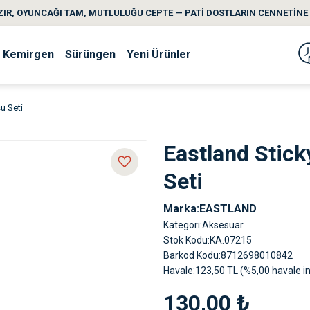
IR, OYUNCAĞI TAM, MUTLULUĞU CEPTE — PATİ DOSTLARIN CENNETİNE 
Kemirgen
Sürüngen
Yeni Ürünler
u Seti
Eastland Stic
Seti
Marka
EASTLAND
Kategori
Aksesuar
Stok Kodu
KA.07215
Barkod Kodu
8712698010842
Havale
123,50 TL (%5,00 havale in
130,00 ₺