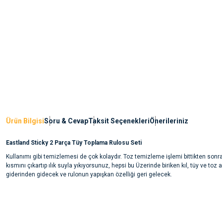
Ürün Bilgisi
Soru & Cevap
Taksit Seçenekleri
Önerileriniz
Eastland Sticky 2 Parça Tüy Toplama Rulosu Seti
Kullanımı gibi temizlemesi de çok kolaydır. Toz temizleme işlemi bittikten sonra,
kısmını çıkartıp ılık suyla yıkıyorsunuz, hepsi bu Üzerinde biriken kıl, tüy ve toz 
giderinden gidecek ve rulonun yapışkan özelliği geri gelecek.
Bu ürünün fiyat bilgisi, resim, ürün açıklamalarında ve diğer konularda yete
noktaları öneri formunu kullanarak tarafımıza iletebilirsiniz.
Ürün hakkında henüz soru sorulmamış.
Görüş ve önerileriniz için teşekkür ederiz.