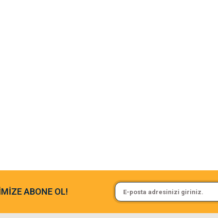
argo fimrasın da bir sorun yaşadım ve arkadaşlar çok hızlı bir şekil de
Sa**** On******
İMİZE ABONE OL!
ine ve paketlemesine bayıldım
Pamuk için aradığım tüm oyuncak