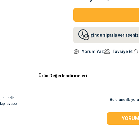
içinde sipariş verirsen
Yorum Yaz
Tavsiye Et
Ürün Değerlendirmeleri
 silindir
Bu ürüne ilk yor
akıp lavabo
YORUM
rsiz gördüğünüz