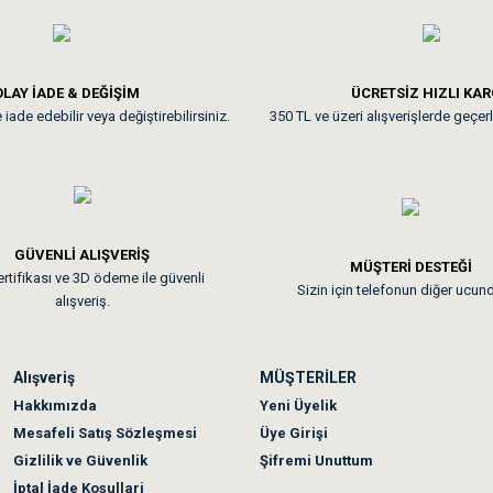
**
LAY İADE & DEĞİŞİM
ÜCRETSİZ HIZLI KA
iade edebilir veya değiştirebilirsiniz.
350 TL ve üzeri alışverişlerde geçerl
nunuz. Uygun fiyatta olması iyi.
GÜVENLİ ALIŞVERİŞ
 sonraki gün elime ulaştı. Jack russell köpeğim severek yedi. Tüy dur
MÜŞTERİ DESTEĞİ
rtifikası ve 3D ödeme ile güvenli
Sizin için telefonun diğer ucun
alışveriş.
Alışveriş
MÜŞTERİLER
n olmadı sağolsunlar onuda hemen çözdüler
Hakkımızda
Yeni Üyelik
Mesafeli Satış Sözleşmesi
Üye Girişi
Gizlilik ve Güvenlik
Şifremi Unuttum
İptal İade Koşullari