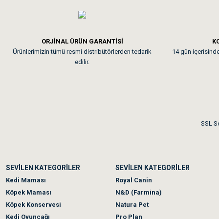
Em**** Ha****** Ka****
ORJİNAL ÜRÜN GARANTİSİ
KO
Ürünlerimizin tümü resmi distribütörlerden tedarik
14 gün içerisinde 
Kedilerim beğeniyorlar. Mem
edilir.
Me***** Ya******
Akşam verdiğim sipariş bir
SSL Se
Ka***** Ar******
SEVİLEN KATEGORİLER
SEVİLEN KATEGORİLER
Ufak bir sorun harici soru
Kedi Maması
Royal Canin
Köpek Maması
N&D (Farmina)
Köpek Konservesi
Natura Pet
Kedi Oyuncağı
Pro Plan