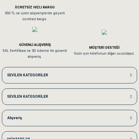
ÜCRETSİZ HIZLI KARGO
Sa**** On******
350 TL ve üzeri alışverişlerde geçerli
ücretsiz kargo.
Pamuk için aradığım tüm oyuncaklar mevcut
Em**** Ha****** Ka******
GÜVENLİ ALIŞVERİŞ
MÜŞTERİ DESTEĞİ
SSL Sertifikası ve 3D ödeme ile güvenli
Kedilerim beğeniyorlar. Memnunuz. Uygun fiyatta olması iyi.
Sizin için telefonun diğer ucundayız.
alışveriş.
Me***** Ya******
SEVİLEN KATEGORİLER
Akşam verdiğim sipariş bir sonraki gün elime ulaştı. Jack russell köpeğim se
SEVİLEN KATEGORİLER
Ka***** Ar******
Ufak bir sorun harici sorun olmadı sağolsunlar onuda hemen çözdüler
Alışveriş