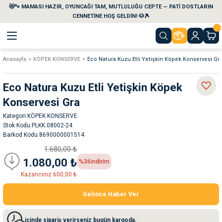
😻🐾 MAMASI HAZIR, OYUNCAĞI TAM, MUTLULUĞU CEPTE — PATİ DOSTLARIN
Geri Dön
Geri Dön
Geri Dön
Geri Dön
Geri Dön
Geri Dön
CENNETİNE HOŞ GELDİN! 🐶🎾
Anasayfa
KÖPEK KONSERVE
Eco Natura Kuzu Etli Yetişkin Köpek Konservesi Gr
aları
maları
eri
emi
Eco Natura Kuzu Etli Yetişkin Köpek
i
sleri
kvaryumları
Konservesi Gra
Kategori
KÖPEK KONSERVE
e Temizlik Ürünleri
eleri
ı
suarları
Stok Kodu
PLKK.08002-24
Barkod Kodu
8690000001514
rları
leri
ler
ğı
1.680,00 ₺
1.080,00 ₺
%36
indirim
ları
rünleri
ları
Kazancınız 600,00 ₺
Gelince Haber Ver
rı
maları
rı
suarları
içinde sipariş verirseniz bugün kargoda.
nleri
rünleri
ğı