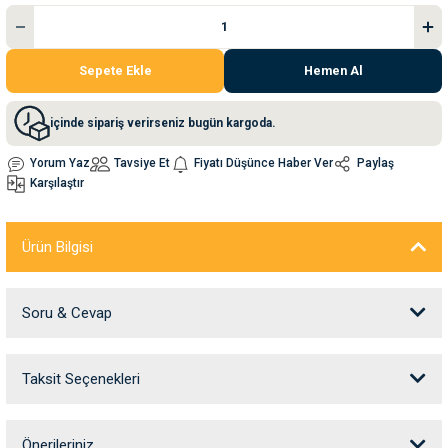
nleri
rünleri
manları
esuarları
Sepete Ekle
Hemen Al
içinde sipariş verirseniz bugün kargoda.
ntaları
otoru
Yorum Yaz
Tavsiye Et
Fiyatı Düşünce Haber Ver
Paylaş
Karşılaştır
arı
 Su Kabları
arı
Ürün Bilgisi
anları
nları
Soru & Cevap
ları
 Kemikleri
Taksit Seçenekleri
Ürün hakkında henüz soru sorulmamış.
nleri
e Seyahat Ürünleri
Soru Sor
Önerileriniz