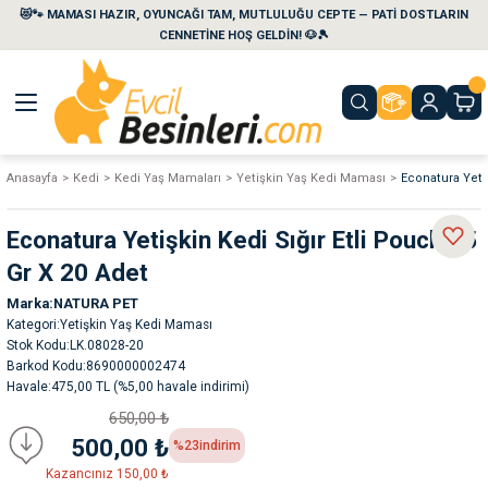
😻🐾 MAMASI HAZIR, OYUNCAĞI TAM, MUTLULUĞU CEPTE — PATİ DOSTLARIN
Geri Dön
Geri Dön
Geri Dön
Geri Dön
Geri Dön
Geri Dön
CENNETİNE HOŞ GELDİN! 🐶🎾
aları
maları
eri
emi
Anasayfa
Kedi
Kedi Yaş Mamaları
Yetişkin Yaş Kedi Maması
Econatura Yetiş
i
sleri
kvaryumları
Econatura Yetişkin Kedi Sığır Etli Pouch 85
e Temizlik Ürünleri
eleri
ı
suarları
Gr X 20 Adet
Marka
NATURA PET
rları
leri
ler
ğı
Kategori
Yetişkin Yaş Kedi Maması
Stok Kodu
LK.08028-20
Barkod Kodu
8690000002474
ları
rünleri
ları
Havale
475,00 TL (%5,00 havale indirimi)
650,00 ₺
rı
maları
rı
suarları
500,00 ₺
%23
indirim
Kazancınız 150,00 ₺
nleri
rünleri
ğı