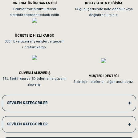
ORJİNAL ÜRÜN GARANTİSİ
KOLAY İADE & DEĞİŞİM
As**** Tu******
Ürünlerimizin tümü resmi
14 gün içerisinde iade edebilir veya
distribütörlerden tedarik edilir.
değiştirebilirsiniz.
Tavşanım kafesinin kalitesine ve paketlemesine bayıldım
ÜCRETSİZ HIZLI KARGO
Sa**** On******
350 TL ve üzeri alışverişlerde geçerli
ücretsiz kargo.
Pamuk için aradığım tüm oyuncaklar mevcut
Em**** Ha****** Ka******
GÜVENLİ ALIŞVERİŞ
MÜŞTERİ DESTEĞİ
SSL Sertifikası ve 3D ödeme ile güvenli
Kedilerim beğeniyorlar. Memnunuz. Uygun fiyatta olması iyi.
Sizin için telefonun diğer ucundayız.
alışveriş.
Me***** Ya******
SEVİLEN KATEGORİLER
Akşam verdiğim sipariş bir sonraki gün elime ulaştı. Jack russell köpeğim se
SEVİLEN KATEGORİLER
Ka***** Ar******