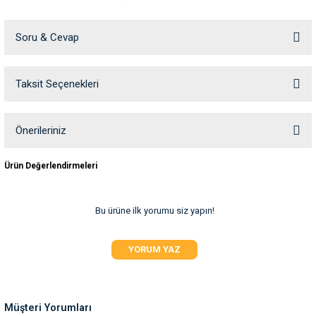
ve Temizlik
rı
Soru & Cevap
e Ek Besinler
ı
Taksit Seçenekleri
Ürün hakkında henüz soru sorulmamış.
Su Kapları
ve Ek Besinleri
eri
Soru Sor
Önerileriniz
Bu ürünün fiyat bilgisi, resim, ürün açıklamalarında ve diğer konularda
eri
Ürün Değerlendirmeleri
yetersiz gördüğünüz noktaları öneri formunu kullanarak tarafımıza
iletebilirsiniz.
Görüş ve önerileriniz için teşekkür ederiz.
nleri
Bu ürüne ilk yorumu siz yapın!
Ürün resmi kalitesiz, bozuk veya görüntülenemiyor.
ları
YORUM YAZ
Ürün açıklamasında eksik bilgiler bulunuyor.
Ürün bilgilerinde hatalar bulunuyor.
Ürün fiyatı diğer sitelerden daha pahalı.
Müşteri Yorumları
Bu ürüne benzer farklı alternatifler olmalı.