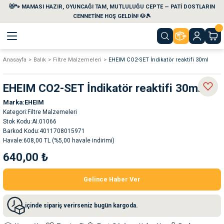
😻🐾 MAMASI HAZIR, OYUNCAĞI TAM, MUTLULUĞU CEPTE — PATİ DOSTLARIN
Geri Dön
Geri Dön
Geri Dön
Geri Dön
Geri Dön
Geri Dön
CENNETİNE HOŞ GELDİN! 🐶🎾
Anasayfa
Balık
Filtre Malzemeleri
EHEIM CO2-SET İndikatör reaktifi 30ml
aları
maları
eri
emi
EHEIM CO2-SET İndikatör reaktifi 30ml
i
sleri
kvaryumları
Marka
EHEIM
Kategori
Filtre Malzemeleri
e Temizlik Ürünleri
eleri
ı
suarları
Stok Kodu
AI.01066
Barkod Kodu
4011708015971
Havale
608,00 TL (%5,00 havale indirimi)
rları
leri
ler
ğı
640,00 ₺
ları
rünleri
ları
Gelince Haber Ver
rı
maları
rı
suarları
içinde sipariş verirseniz bugün kargoda.
nleri
rünleri
ğı