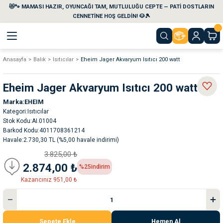
😻🐾 MAMASI HAZIR, OYUNCAĞI TAM, MUTLULUĞU CEPTE — PATİ DOSTLARIN
Geri Dön
Geri Dön
Geri Dön
Geri Dön
Geri Dön
Geri Dön
CENNETİNE HOŞ GELDİN! 🐶🎾
Anasayfa
Balık
Isıtıcılar
Eheim Jager Akvaryum Isıtıcı 200 watt
aları
maları
eri
emi
Eheim Jager Akvaryum Isıtıcı 200 watt
i
sleri
kvaryumları
Marka
EHEIM
Kategori
Isıtıcılar
e Temizlik Ürünleri
eleri
ı
suarları
Stok Kodu
AI.01004
Barkod Kodu
4011708361214
Havale
2.730,30 TL (%5,00 havale indirimi)
rları
leri
ler
ğı
3.825,00 ₺
2.874,00 ₺
%25
indirim
ları
rünleri
ları
Kazancınız 951,00 ₺
rı
maları
rı
suarları
Sepete Ekle
Hemen Al
nleri
rünleri
ğı