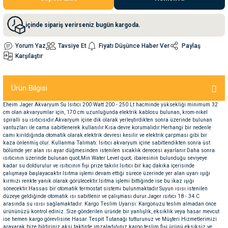
nleri
rünleri
manları
esuarları
içinde sipariş verirseniz bugün kargoda.
Yorum Yaz
Tavsiye Et
Fiyatı Düşünce Haber Ver
Paylaş
Karşılaştır
ntaları
otoru
Ürün Bilgisi
arı
 Su Kabları
arı
Eheim Jager Akvaryum Su Isıtıcı 200 Watt 200 - 250 Lt hacminde yüksekliği minimum 32
cm olan akvaryumlar için, 170 cm uzunluğunda elektrik kablosu bulunan, krom-nikel
spiralli su ısıtıcısıdır.Akvaryum içine dik olarak yerleştirdikten sonra üzerinde bulunan
vantuzları ile cama sabitlenerek kullanılır.Kısa devre korumalıdır.Herhangi bir nedenle
anları
camı kırıldığında otomatik olarak elektrik devresi kesilir ve elektrik çarpması gibi bir
kaza önlenmiş olur. Kullanma Talimatı: Isıtıcı akvaryum içine sabitlendikten sonra üst
bölümde yer alan ısı ayar düğmesinden istenilen sıcaklık derecesi ayarlanır.Daha sonra
nları
ısıtıcının üzerinde bulunan quot;Min Water Level quot; ibaresinin bulunduğu seviyeye
kadar su doldurulur ve ısıtıcının fişi prize takılır.Isıtıcı bir kaç dakika içerisinde
çalışmaya başlayacaktır.Isıtma işlemi devam ettiği sürece üzerinde yer alan uyarı ışığı
kırmızı renkte yanık olarak görülecektir.Isıtma işlemi bittiğinde ise bu ikaz ışığı
ları
 Kemikleri
sönecektir.Hassas bir otomatik termostat sistemi bulunmaktadır.Suyun ısısı istenilen
düzeye geldiğinde otomatik ısı sabitlenir ve çalışması durur.Jager ısıtıcı 18 - 34 C
arasında su ısısı sağlamaktadır. Kargo Teslim Uyarısı: Kargonuzu teslim almadan önce
nleri
e Seyahat Ürünleri
ürününüzü kontrol ediniz..Size gönderilen üründe bir yanlışlık, eksiklik veya hasar mevcut
ise hemen kargo görevlisine Hasar Tespit Tutanağı tutturunuz ve Müşteri Hizmetlerimizi
arayarak bize bildiriniz aksi taktirde imzaladığınız kargo teslim fişi ürünü eksiksiz ve