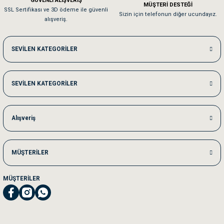
GÜVENLİ ALIŞVERİŞ
MÜŞTERİ DESTEĞİ
SSL Sertifikası ve 3D ödeme ile güvenli
Kedilerim beğeniyorlar. Memnunuz. Uygun fiyatta olması iyi.
Sizin için telefonun diğer ucundayız.
alışveriş.
Me***** Ya******
SEVİLEN KATEGORİLER
Akşam verdiğim sipariş bir sonraki gün elime ulaştı. Jack russell köpeğim se
SEVİLEN KATEGORİLER
Ka***** Ar******
Ufak bir sorun harici sorun olmadı sağolsunlar onuda hemen çözdüler
Alışveriş
MÜŞTERİLER
MÜŞTERİLER