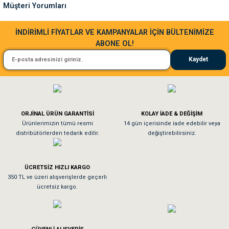
Müşteri Yorumları
Bu ürüne benzer farklı alternatifler olmalı.
Sa**** Ta******
İNDİRİMLİ FİYATLAR VE KAMPANYALAR İÇİN BÜLTENİMİZE
ABONE OL!
Kedim taze mamaya bayıldı kargo fimrasın da bir sorun yaşadım ve arkadaşlar ço
Kaydet
El**** Ek******
Gönder
Köpeğim bayıldı hediyeler için teşekkürler
ORJİNAL ÜRÜN GARANTİSİ
KOLAY İADE & DEĞİŞİM
As**** Tu******
Ürünlerimizin tümü resmi
14 gün içerisinde iade edebilir veya
distribütörlerden tedarik edilir.
değiştirebilirsiniz.
Tavşanım kafesinin kalitesine ve paketlemesine bayıldım
ÜCRETSİZ HIZLI KARGO
Sa**** On******
350 TL ve üzeri alışverişlerde geçerli
ücretsiz kargo.
Pamuk için aradığım tüm oyuncaklar mevcut
Em**** Ha****** Ka******