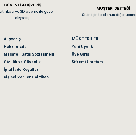
GÜVENLİ ALIŞVERİŞ
 sonraki gün elime ulaştı. Jack russell köpeğim severek yedi. Tüy dur
MÜŞTERİ DESTEĞİ
rtifikası ve 3D ödeme ile güvenli
Sizin için telefonun diğer ucun
alışveriş.
Alışveriş
MÜŞTERİLER
n olmadı sağolsunlar onuda hemen çözdüler
Hakkımızda
Yeni Üyelik
Mesafeli Satış Sözleşmesi
Üye Girişi
Gizlilik ve Güvenlik
Şifremi Unuttum
İptal İade Koşullari
Kişisel Veriler Politikası