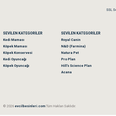
Akşam verdiğim sipariş bir
SSL Se
Ka***** Ar******
SEVİLEN KATEGORİLER
SEVİLEN KATEGORİLER
Ufak bir sorun harici soru
Kedi Maması
Royal Canin
Köpek Maması
N&D (Farmina)
Köpek Konservesi
Natura Pet
Kedi Oyuncağı
Pro Plan
Köpek Oyuncağı
Hill’s Science Plan
Acana
© 2026
evcilbesinleri.com
Tüm Hakları Saklıdır.