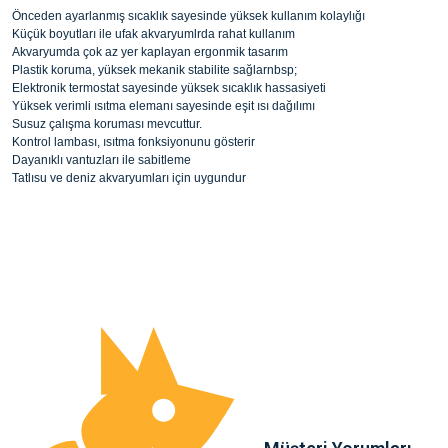
Önceden ayarlanmış sıcaklık sayesinde yüksek kullanım kolaylığı
Küçük boyutları ile ufak akvaryumlrda rahat kullanım
Akvaryumda çok az yer kaplayan ergonmik tasarım
Plastik koruma, yüksek mekanik stabilite sağlarnbsp;
Elektronik termostat sayesinde yüksek sıcaklık hassasiyeti
Yüksek verimli ısıtma elemanı sayesinde eşit ısı dağılımı
Susuz çalışma koruması mevcuttur.
Kontrol lambası, ısıtma fonksiyonunu gösterir
Dayanıklı vantuzları ile sabitleme
Tatlısu ve deniz akvaryumları için uygundur
Bu ürünün fiyat bilgisi, resim, ürün açıklamalarında ve diğer konularda yete
noktaları öneri formunu kullanarak tarafımıza iletebilirsiniz.
Ürün hakkında henüz soru sorulmamış.
Görüş ve önerileriniz için teşekkür ederiz.
Ürün resmi kalitesiz, bozuk veya görüntülenemiyor.
Soru Sor
Ürün açıklamasında eksik bilgiler bulunuyor.
Ürün bilgilerinde hatalar bulunuyor.
Ürün fiyatı diğer sitelerden daha pahalı.
Bu ürüne benzer farklı alternatifler olmalı.