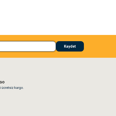
El**** Ek******
 çözdü
Köpeğim bayıldı hediyeler için teşekkürler
Kaydet
lar mevcut
RGO
i ücretsiz kargo.