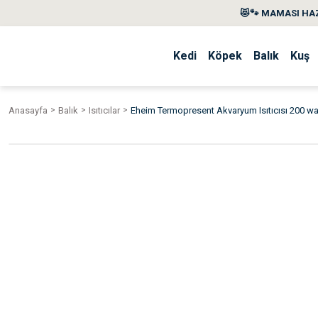
😻🐾 MAMASI HAZ
Kedi
Köpek
Balık
Kuş
Anasayfa
Balık
Isıtıcılar
Eheim Termopresent Akvaryum Isıtıcısı 200 wat