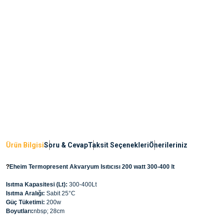
Ürün Bilgisi
Soru & Cevap
Taksit Seçenekleri
Önerileriniz
?
Eheim Termopresent Akvaryum Isıtıcısı 200 watt 300-400 lt
Isıtma Kapasitesi (Lt):
300-400Lt
Isıtma Aralığı:
Sabit 25°C
Güç Tüketimi:
200w
Boyutları:
nbsp; 28cm