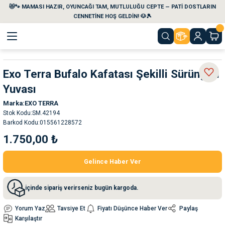
😻🐾 MAMASI HAZIR, OYUNCAĞI TAM, MUTLULUĞU CEPTE — PATİ DOSTLARIN
Geri Dön
Geri Dön
Geri Dön
Geri Dön
Geri Dön
Geri Dön
CENNETİNE HOŞ GELDİN! 🐶🎾
aları
maları
eri
emi
Exo Terra Bufalo Kafatası Şekilli Sürüngen
Yuvası
i
sleri
kvaryumları
Marka
EXO TERRA
Stok Kodu
SM.42194
e Temizlik Ürünleri
eleri
ı
suarları
Barkod Kodu
015561228572
1.750,00 ₺
rları
leri
ler
ğı
Gelince Haber Ver
ları
rünleri
ları
içinde sipariş verirseniz bugün kargoda.
rı
maları
rı
suarları
Yorum Yaz
Tavsiye Et
Fiyatı Düşünce Haber Ver
Paylaş
Karşılaştır
nleri
rünleri
ğı