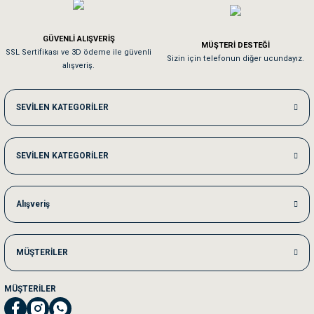
Em**** Ha****** Ka******
GÜVENLİ ALIŞVERİŞ
MÜŞTERİ DESTEĞİ
SSL Sertifikası ve 3D ödeme ile güvenli
Kedilerim beğeniyorlar. Memnunuz. Uygun fiyatta olması iyi.
Sizin için telefonun diğer ucundayız.
alışveriş.
Me***** Ya******
SEVİLEN KATEGORİLER
Akşam verdiğim sipariş bir sonraki gün elime ulaştı. Jack russell köpeğim se
SEVİLEN KATEGORİLER
Ka***** Ar******
Ufak bir sorun harici sorun olmadı sağolsunlar onuda hemen çözdüler
Alışveriş
MÜŞTERİLER
MÜŞTERİLER