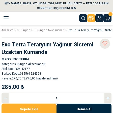
😻🐾 MAMASI HAZIR, OYUNCAĞI TAM, MUTLULUĞU CEPTE — PATİ DOSTLARIN
Geri Dön
Geri Dön
Geri Dön
Geri Dön
Geri Dön
Geri Dön
CENNETİNE HOŞ GELDİN! 🐶🎾
Anasayfa
Sürüngen
Sürüngen Aksesuarları
Exo Terra Teraryum Yağmur Sist
aları
maları
eri
emi
Exo Terra Teraryum Yağmur Sistemi
i
sleri
kvaryumları
Uzaktan Kumanda
Marka
EXO TERRA
e Temizlik Ürünleri
eleri
ı
suarları
Kategori
Sürüngen Aksesuarları
Stok Kodu
SM.42177
rları
leri
ler
ğı
Barkod Kodu
015561224963
Havale
270,75 TL (%5,00 havale indirimi)
285,00 ₺
ları
rünleri
ları
rı
maları
rı
suarları
Sepete Ekle
Hemen Al
nleri
rünleri
ğı