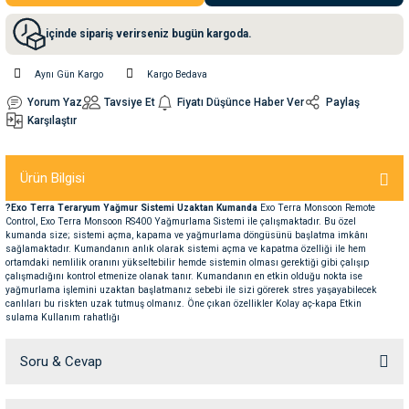
içinde sipariş verirseniz bugün kargoda.
nleri
rünleri
manları
esuarları
Aynı Gün Kargo
Kargo Bedava
Yorum Yaz
Tavsiye Et
Fiyatı Düşünce Haber Ver
Paylaş
Karşılaştır
ntaları
otoru
Ürün Bilgisi
arı
 Su Kabları
arı
?Exo Terra Teraryum Yağmur Sistemi Uzaktan Kumanda
Exo Terra Monsoon Remote
Control, Exo Terra Monsoon RS400 Yağmurlama Sistemi ile çalışmaktadır. Bu özel
anları
kumanda size; sistemi açma, kapama ve yağmurlama döngüsünü başlatma imkânı
sağlamaktadır. Kumandanın anlık olarak sistemi açma ve kapatma özelliği ile hem
ortamdaki nemlilik oranını yükseltebilir hemde sistemin olması gerektiği gibi çalışıp
çalışmadığını kontrol etmenize olanak tanır. Kumandanın en etkin olduğu nokta ise
nları
yağmurlama işlemini uzaktan başlatmanız sebebi ile sizi görerek stres yaşayabilecek
canlıları bu riskten uzak tutmuş olmanız. Öne çıkan özellikler Kolay aç-kapa Etkin
sulama Kullanım rahatlığı
ları
 Kemikleri
Soru & Cevap
nleri
e Seyahat Ürünleri