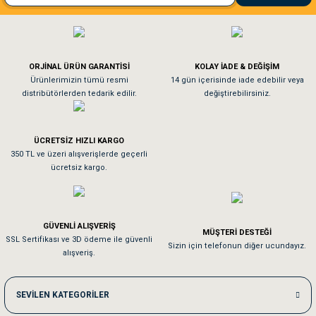
El**** Ek******
Gönder
Köpeğim bayıldı hediyeler için teşekkürler
ORJİNAL ÜRÜN GARANTİSİ
KOLAY İADE & DEĞİŞİM
As**** Tu******
Ürünlerimizin tümü resmi
14 gün içerisinde iade edebilir veya
distribütörlerden tedarik edilir.
değiştirebilirsiniz.
Tavşanım kafesinin kalitesine ve paketlemesine bayıldım
ÜCRETSİZ HIZLI KARGO
Sa**** On******
350 TL ve üzeri alışverişlerde geçerli
ücretsiz kargo.
Pamuk için aradığım tüm oyuncaklar mevcut
Em**** Ha****** Ka******
GÜVENLİ ALIŞVERİŞ
MÜŞTERİ DESTEĞİ
SSL Sertifikası ve 3D ödeme ile güvenli
Kedilerim beğeniyorlar. Memnunuz. Uygun fiyatta olması iyi.
Sizin için telefonun diğer ucundayız.
alışveriş.
Me***** Ya******
SEVİLEN KATEGORİLER
Akşam verdiğim sipariş bir sonraki gün elime ulaştı. Jack russell köpeğim se