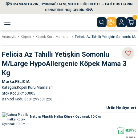
😻🐾 MAMASI HAZIR, OYUNCAĞI TAM, MUTLULUĞU CEPTE — PATİ DOSTLARIN
Geri Dön
Geri Dön
Geri Dön
Geri Dön
Geri Dön
Geri Dön
CENNETİNE HOŞ GELDİN! 🐶🎾
Anasayfa
Köpek
Köpek Kuru Mamaları
Felicia Az Tahıllı Yetişkin Somonlu 
aları
maları
eri
emi
Felicia Az Tahıllı Yetişkin Somonlu
i
sleri
kvaryumları
M/Large HypoAllergenic Köpek Mama 3
Kg
e Temizlik Ürünleri
eleri
ı
suarları
Marka
FELICIA
Kategori
Köpek Kuru Mamaları
rları
leri
ler
ğı
Stok Kodu
KY.63005
Barkod Kodu
8681299601226
ları
rünleri
ları
Ürün Hediyeleri
Natura Plastik Halka Köpek Oyuncak 10 Cm
rı
maları
rı
suarları
HEDİYE
nleri
rünleri
ğı