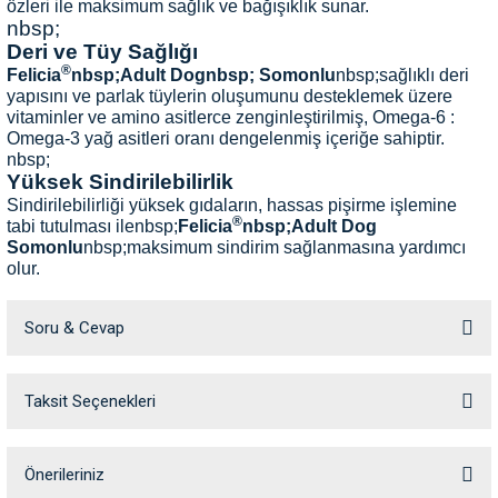
özleri ile maksimum sağlık ve bağışıklık sunar.
ve Temizlik
rı
nbsp;
Deri ve Tüy Sağlığı
®
Felicia
nbsp;Adult Dognbsp; Somonlu
nbsp;sağlıklı deri
e Ek Besinler
ı
yapısını ve parlak tüylerin oluşumunu desteklemek üzere
vitaminler ve amino asitlerce zenginleştirilmiş, Omega-6 :
Su Kapları
ve Ek Besinleri
Omega-3 yağ asitleri oranı dengelenmiş içeriğe sahiptir.
nbsp;
Yüksek Sindirilebilirlik
eri
Sindirilebilirliği yüksek gıdaların, hassas pişirme işlemine
®
tabi tutulması ilenbsp;
Felicia
nbsp;Adult Dog
Somonlu
nbsp;maksimum sindirim sağlanmasına yardımcı
eri
olur.
nbsp;
nleri
Bağışıklık Sistemine Destek
Soru & Cevap
®
Felicia
nbsp;Adult Dog Somonlu
nbsp;içeriğindeki doğal
prebiyotik lifler bağırsaklarda yararlı bakterilerin gelişimini
ları
destekler ve patojenlerin zararlı etkisinin azaltılmasına
yardımcı olur, bağışıklık sistemini destekler ve sindirimi
Taksit Seçenekleri
Ürün hakkında henüz soru sorulmamış.
optimize eder.
İÇİNDEKİLER:nbsp;
Kurutulmuş Somon Proteini (%32),
Baldo Pirinç, Mısır, Somon Yağı (%6), Bezelye, Hamsi Unu
Soru Sor
Önerileriniz
(%5), Bira Mayası, Hamsi Yağı (%2), Harnup, Hidrolize