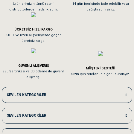
As**** Tu******
Ürünlerimizin tümü resmi
14 gün içerisinde iade edebilir veya
distribütörlerden tedarik edilir.
değiştirebilirsiniz.
Tavşanım kafesinin kalitesine ve paketlemesine bayıldım
ÜCRETSİZ HIZLI KARGO
Sa**** On******
350 TL ve üzeri alışverişlerde geçerli
ücretsiz kargo.
Pamuk için aradığım tüm oyuncaklar mevcut
Em**** Ha****** Ka******
GÜVENLİ ALIŞVERİŞ
MÜŞTERİ DESTEĞİ
SSL Sertifikası ve 3D ödeme ile güvenli
Kedilerim beğeniyorlar. Memnunuz. Uygun fiyatta olması iyi.
Sizin için telefonun diğer ucundayız.
alışveriş.
Me***** Ya******
SEVİLEN KATEGORİLER
Akşam verdiğim sipariş bir sonraki gün elime ulaştı. Jack russell köpeğim se
SEVİLEN KATEGORİLER
Ka***** Ar******
Ufak bir sorun harici sorun olmadı sağolsunlar onuda hemen çözdüler