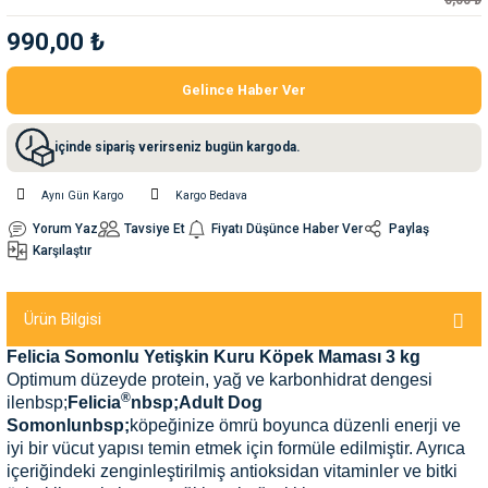
0,00 ₺
990,00 ₺
nleri
rünleri
manları
esuarları
Gelince Haber Ver
içinde sipariş verirseniz bugün kargoda.
ntaları
otoru
Aynı Gün Kargo
Kargo Bedava
arı
 Su Kabları
arı
Yorum Yaz
Tavsiye Et
Fiyatı Düşünce Haber Ver
Paylaş
Karşılaştır
anları
Ürün Bilgisi
nları
Felicia Somonlu Yetişkin Kuru Köpek Maması 3 kg
Optimum düzeyde protein, yağ ve karbonhidrat dengesi
ları
 Kemikleri
®
ilenbsp;
Felicia
nbsp;Adult Dog
Somonlunbsp;
köpeğinize ömrü boyunca düzenli enerji ve
iyi bir vücut yapısı temin etmek için formüle edilmiştir. Ayrıca
nleri
e Seyahat Ürünleri
içeriğindeki zenginleştirilmiş antioksidan vitaminler ve bitki