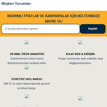
Müşteri Yorumları
Bu ürüne benzer farklı alternatifler olmalı.
Sa**** Ta******
İNDİRİMLİ FİYATLAR VE KAMPANYALAR İÇİN BÜLTENİMİZE
ABONE OL!
Kedim taze mamaya bayıldı kargo fimrasın da bir sorun yaşadım ve arkadaşlar ço
Kaydet
El**** Ek******
Gönder
Köpeğim bayıldı hediyeler için teşekkürler
ORJİNAL ÜRÜN GARANTİSİ
KOLAY İADE & DEĞİŞİM
As**** Tu******
Ürünlerimizin tümü resmi
14 gün içerisinde iade edebilir veya
distribütörlerden tedarik edilir.
değiştirebilirsiniz.
Tavşanım kafesinin kalitesine ve paketlemesine bayıldım
ÜCRETSİZ HIZLI KARGO
Sa**** On******
350 TL ve üzeri alışverişlerde geçerli
ücretsiz kargo.
Pamuk için aradığım tüm oyuncaklar mevcut
Em**** Ha****** Ka******