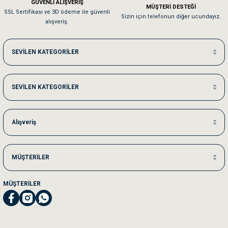
GÜVENLİ ALIŞVERİŞ
MÜŞTERİ DESTEĞİ
SSL Sertifikası ve 3D ödeme ile güvenli
Kedilerim beğeniyorlar. Memnunuz. Uygun fiyatta olması iyi.
Sizin için telefonun diğer ucundayız.
alışveriş.
Me***** Ya******
SEVİLEN KATEGORİLER
Akşam verdiğim sipariş bir sonraki gün elime ulaştı. Jack russell köpeğim se
SEVİLEN KATEGORİLER
Ka***** Ar******
Ufak bir sorun harici sorun olmadı sağolsunlar onuda hemen çözdüler
Alışveriş
MÜŞTERİLER
MÜŞTERİLER