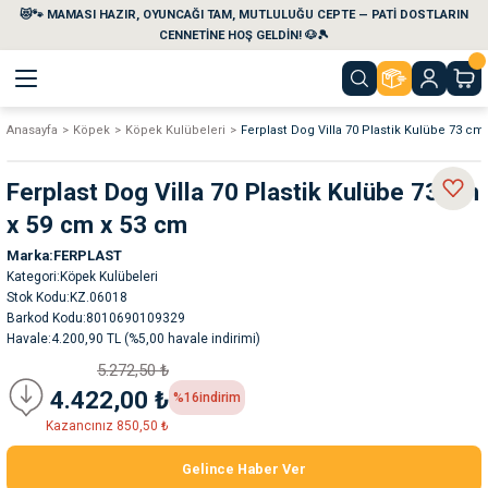
😻🐾 MAMASI HAZIR, OYUNCAĞI TAM, MUTLULUĞU CEPTE — PATİ DOSTLARIN
Geri Dön
Geri Dön
Geri Dön
Geri Dön
Geri Dön
Geri Dön
CENNETİNE HOŞ GELDİN! 🐶🎾
Anasayfa
Köpek
Köpek Kulübeleri
Ferplast Dog Villa 70 Plastik Kulübe 73 cm
aları
maları
eri
emi
Ferplast Dog Villa 70 Plastik Kulübe 73 cm
i
sleri
kvaryumları
x 59 cm x 53 cm
Marka
FERPLAST
e Temizlik Ürünleri
eleri
ı
suarları
Kategori
Köpek Kulübeleri
Stok Kodu
KZ.06018
rları
leri
ler
ğı
Barkod Kodu
8010690109329
Havale
4.200,90 TL (%5,00 havale indirimi)
5.272,50 ₺
ları
rünleri
ları
4.422,00 ₺
%16
indirim
Kazancınız 850,50 ₺
rı
maları
rı
suarları
Gelince Haber Ver
nleri
rünleri
ğı