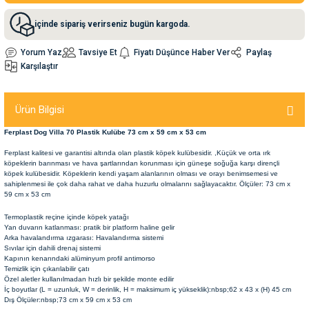
içinde sipariş verirseniz bugün kargoda.
nleri
rünleri
manları
esuarları
Yorum Yaz
Tavsiye Et
Fiyatı Düşünce Haber Ver
Paylaş
Karşılaştır
ntaları
otoru
Ürün Bilgisi
Ferplast Dog Villa 70 Plastik Kulübe 73 cm x 59 cm x 53 cm
arı
 Su Kabları
arı
Ferplast kalitesi ve garantisi altında olan plastik köpek kulübesidir. ,Küçük ve orta ırk
köpeklerin barınması ve hava şartlarından korunması için güneşe soğuğa karşı dirençli
köpek kulübesidir. Köpeklerin kendi yaşam alanlarının olması ve orayı benimsemesi ve
anları
sahiplenmesi ile çok daha rahat ve daha huzurlu olmalarını sağlayacaktır. Ölçüler: 73 cm x
59 cm x 53 cm
nları
Termoplastik reçine içinde köpek yatağı
Yan duvarın katlanması: pratik bir platform haline gelir
Arka havalandırma ızgarası: Havalandırma sistemi
ları
 Kemikleri
Sıvılar için dahili drenaj sistemi
Kapının kenarındaki alüminyum profil antimorso
Temizlik için çıkarılabilir çatı
Özel aletler kullanılmadan hızlı bir şekilde monte edilir
nleri
e Seyahat Ürünleri
İç boyutlar (L = uzunluk, W = derinlik, H = maksimum iç yükseklik):
nbsp;62 x 43 x (H) 45 cm
Dış Ölçüler:nbsp;
73 cm x 59 cm x 53 cm