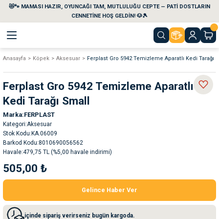
😻🐾 MAMASI HAZIR, OYUNCAĞI TAM, MUTLULUĞU CEPTE — PATİ DOSTLARIN
Geri Dön
Geri Dön
Geri Dön
Geri Dön
Geri Dön
Geri Dön
CENNETİNE HOŞ GELDİN! 🐶🎾
Anasayfa
Köpek
Aksesuar
Ferplast Gro 5942 Temizleme Aparatlı Kedi Tarağı 
aları
maları
eri
emi
Ferplast Gro 5942 Temizleme Aparatlı
i
sleri
kvaryumları
Kedi Tarağı Small
Marka
FERPLAST
e Temizlik Ürünleri
eleri
ı
suarları
Kategori
Aksesuar
Stok Kodu
KA.06009
rları
leri
ler
ğı
Barkod Kodu
8010690056562
Havale
479,75 TL (%5,00 havale indirimi)
505,00 ₺
ları
rünleri
ları
Gelince Haber Ver
rı
maları
rı
suarları
içinde sipariş verirseniz bugün kargoda.
nleri
rünleri
ğı