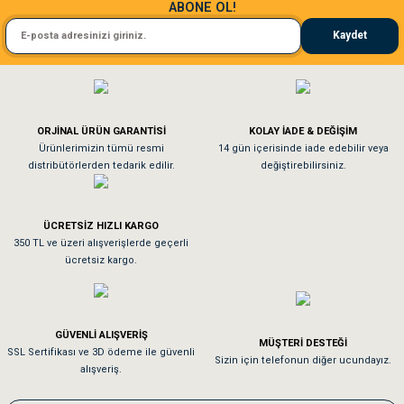
ABONE OL!
Kedim taze mamaya bayıldı kargo fimrasın da bir sorun yaşadım ve arkadaşlar ço
Kaydet
El**** Ek******
Gönder
Köpeğim bayıldı hediyeler için teşekkürler
ORJİNAL ÜRÜN GARANTİSİ
KOLAY İADE & DEĞİŞİM
As**** Tu******
Ürünlerimizin tümü resmi
14 gün içerisinde iade edebilir veya
distribütörlerden tedarik edilir.
değiştirebilirsiniz.
Tavşanım kafesinin kalitesine ve paketlemesine bayıldım
ÜCRETSİZ HIZLI KARGO
Sa**** On******
350 TL ve üzeri alışverişlerde geçerli
ücretsiz kargo.
Pamuk için aradığım tüm oyuncaklar mevcut
Em**** Ha****** Ka******
GÜVENLİ ALIŞVERİŞ
MÜŞTERİ DESTEĞİ
SSL Sertifikası ve 3D ödeme ile güvenli
Kedilerim beğeniyorlar. Memnunuz. Uygun fiyatta olması iyi.
Sizin için telefonun diğer ucundayız.
alışveriş.