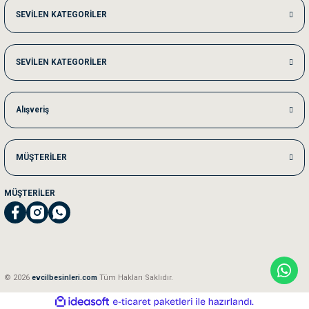
Me***** Ya******
SEVİLEN KATEGORİLER
Akşam verdiğim sipariş bir sonraki gün elime ulaştı. Jack russell köpeğim se
SEVİLEN KATEGORİLER
Ka***** Ar******
Ufak bir sorun harici sorun olmadı sağolsunlar onuda hemen çözdüler
Alışveriş
MÜŞTERİLER
MÜŞTERİLER
© 2026
evcilbesinleri.com
Tüm Hakları Saklıdır.
ideasoft
ile
e-