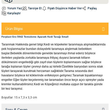
Yorum Yaz
Tavsiye Et
Fiyatı Düşünce Haber Ver
Paylaş
nleri
rünleri
manları
esuarları
Karşılaştır
Ürün Bilgisi
Ferplast Gro 5942 Temizleme Aparatlı Kedi Tarağı Small
ntaları
otoru
Taranmak Hakkında genel bilgi:Kedi ve köpekeler taranmaya alışmadıklarında
pek hoşlanmazlar bundan dolayıdırki taramaya alıştırmak bebekken
arı
 Su Kabları
arı
başlar.Bebeklik dönemlerinde genelde taranmayı ihmal ederiz böylece
ilerleten yaşlarda zorlukla taramaya ihtiyaç duyarız.taramak kılların
dökülmesini engellediği gibi zayıf olan tüylerin toplanmasını sağlar böylece
anları
tarağa toplanan tüyler çevreyi daha az kirletir.Özellikle banyodan sonra ıslak
tüyleri tarayarak kurutmak herzaman sağlıklıdır.Tarama sırasında deri
havalanır böylece kıl köklerinde enfeksiyon gelişmez.Taramak topaklanmayı
nları
engeller Eğer tüyler keçelenmiş ise taramadan önce keçe açıcı spreyler yada
kremler kullanabilirsiniz.Kedi ve Köpeğinizi mutlaka uygun bir tarakla günde
ları
 Kemikleri
bir kez tarayınız.
Boyutlar: 15 x 7,3 x 3,3 cm
nleri
e Seyahat Ürünleri
Soru & Cevap